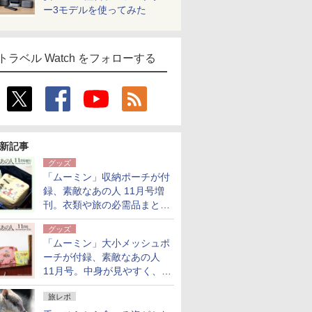
ー3モデルを使ってみた
トラベル Watch をフォローする
新記事
グッズ
「ムーミン」収納ポーチが付
録、素敵なあの人 11月号増
刊。衣類や旅の必需品まとま
る大小2個セット
グッズ
「ムーミン」大小メッシュポ
ーチが付録、素敵なあの人
11月号。中身が見やすく、温
泉スパにも使える
旅レポ