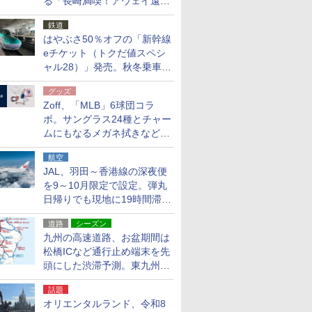
る「長崎満喫！アウェイ遠征
応援キャンペーン」
鉄道
はやぶさ50％オフの「新幹線
eチケット（トクだ値スペシ
ャル28）」発売。秋冬乗車
分、えきねっと限定
グッズ
Zoff、「MLB」6球団コラ
ボ。サングラス24種とチャー
ムにもなるメガネ拭きなど雑
貨24種
航空
JAL、羽田～香港線の深夜便
を9～10月限定で設定。弾丸
日帰りでも現地に19時間滞在
できる
道路
シーズン
九州の高速道路、お盆期間は
松橋ICなど通行止め端末を先
頭にした渋滞予測。東九州道
への迂回は料金調整を実施
話題
オリエンタルランド、令和8