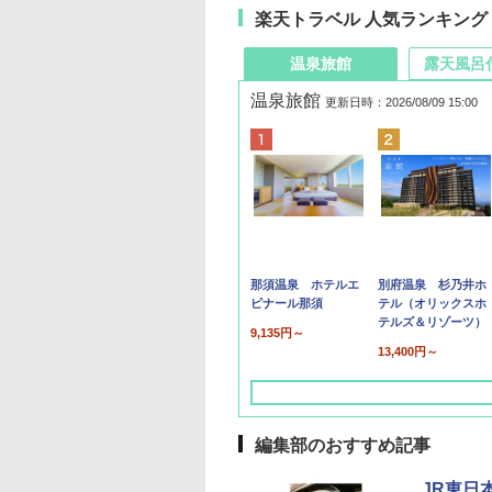
楽天トラベル 人気ランキング
温泉旅館
露天風呂
温泉旅館
更新日時：2026/08/09 15:00
那須温泉 ホテルエ
別府温泉 杉乃井ホ
ピナール那須
テル（オリックスホ
テルズ＆リゾーツ）
9,135円～
13,400円～
編集部のおすすめ記事
JR東日