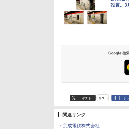
設置。3
草津温泉 ホテル櫻
品川プリンスホテル
グランドニッコー東
海のサウナ＆スパ
東京ドームホテル
シェラトン・グラン
井
京ベイ 舞浜
オールインクルーシ
デ・トーキョーベ
7,037円～
7,980円～
ブ 島原温泉ホテル
イ・ホテル
14,300円～
6,800円～
南風楼
10,450円～
7,950円～
Google
ポスト
リスト
シ
関連リンク
🔗京成電鉄株式会社