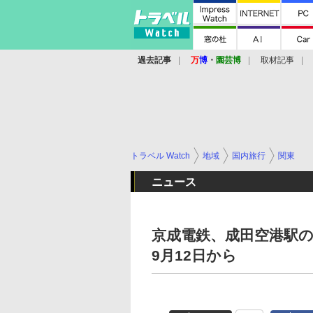
過去記事
万
博
・
園芸博
取材記事
トラベル Watch
地域
国内旅行
関東
ニュース
京成電鉄、成田空港駅
9月12日から