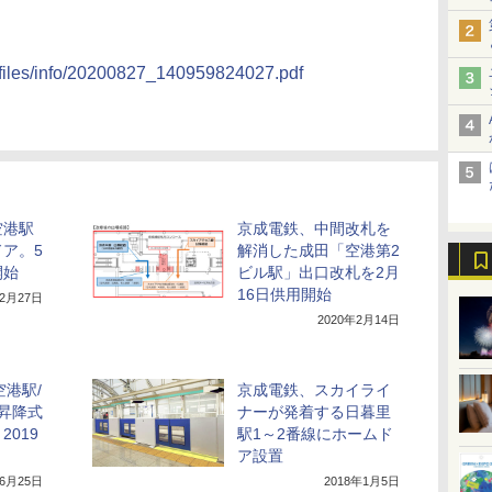
on/files/info/20200827_140959824027.pdf
空港駅
京成電鉄、中間改札を
ア。5
解消した成田「空港第2
開始
ビル駅」出口改札を2月
16日供用開始
年2月27日
2020年2月14日
空港駅/
京成電鉄、スカイライ
昇降式
ナーが発着する日暮里
019
駅1～2番線にホームド
ア設置
年6月25日
2018年1月5日