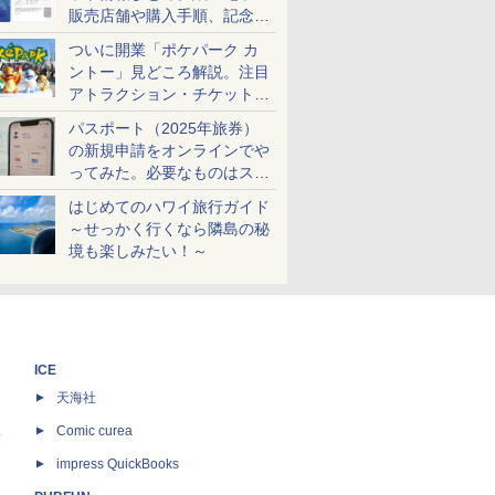
販売店舗や購入手順、記念チ
ケットも解説
ついに開業「ポケパーク カ
ントー」見どころ解説。注目
アトラクション・チケット手
配・来場前に必要な準備は？
パスポート（2025年旅券）
の新規申請をオンラインでや
ってみた。必要なものはスマ
ホとマイナカードのみ
はじめてのハワイ旅行ガイド
～せっかく行くなら隣島の秘
境も楽しみたい！～
ICE
天海社
ス
Comic curea
impress QuickBooks