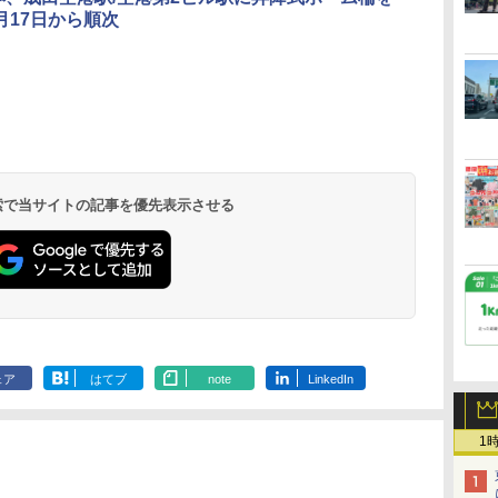
月17日から順次
北陸 福井 あわら
品川プリンスホテ
舞浜ビューホテル
箱根湯本温泉 ホテ
ホテルトラスティ東
オリエンタルホテル
下呂温泉 水明館
住友不動産ホテル ヴ
東京ベイ舞浜ホテル
温泉 清風荘（北陸
ル イーストタワー
ｂｙ ＨＵＬＩＣ
ル おかだ
京ベイサイド
東京ベイ
ィラフォンテーヌグラ
ファーストリゾート
8,250円～
最大級の庭園露天風
（旧：東京ベイ舞浜
ンド東京有明
9,958円～
11,200円～
5,450円～
5,200円～
4,290円～
呂の宿 清風荘）
ホテル）
19,541円～
5,758円～
6,070円～
 検索で当サイトの記事を優先表示させる
ェア
はてブ
note
LinkedIn
1