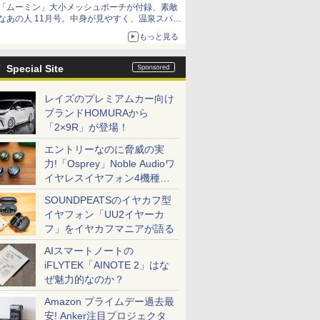
「ムーミン」大小メッシュポーチが付録、素敵
なあの人 11月号。中身が見やすく、温泉スパに
も使える
もっと見る
Special Site
レイズのプレミアムカー向け
ブランドHOMURAから
「2×9R」が登場！
エントリーなのに脅威の実
力!「Osprey」Noble Audioワ
イヤレスイヤフォン4機種を
一気に聴く
SOUNDPEATSのイヤカフ型
イヤフォン「UU2イヤーカ
フ」をイヤカフマニアが語る
AIスマートノートの
iFLYTEK「AINOTE 2」はな
ぜ魅力的なのか？
Amazon プライムデー過去最
安! Anker注目プロジェクタ