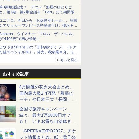
第3期放送記念！ アニメ「薬屋のひとりご
と」第1期・第2期全話を「TVer」にて期間限定
で順次無料配信開始
ユニクロ、今日から「お盆特別セール」。涼感
シアサッカーワンピース待望値下げ、撥水ギア
ショーツは1990円に
Amazon、ウイスキー「フロム・ザ・バレル」
が“4402円”で再び登場！
はやぶさ50％オフの「新幹線eチケット（トク
だ値スペシャル28）」発売。秋冬乗車分、えき
ねっと限定
もっと見る
おすすめ記事
8月開催の花火大会まとめ。
国内最大級2.4万発「幕張ビ
ーチ」や日本三大「長岡」な
ど大型イベント目白押し！
全国で旅行キャンペーン
続々、最大1万5000円オフ
も！ いまお得な自治体まと
め
「GREEN×EXPO2027」チケ
ット情報まとめ。紙・電子の