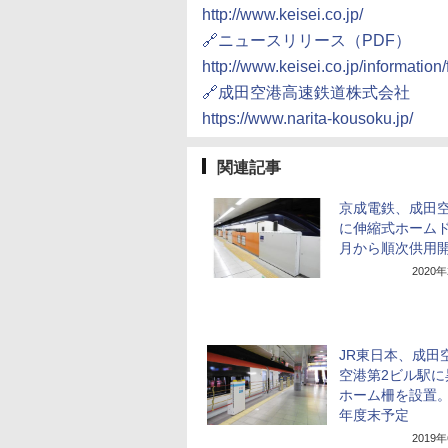
http://www.keisei.co.jp/
🔗ニュースリリース（PDF）
http://www.keisei.co.jp/informati
🔗成田空港高速鉄道株式会社
https://www.narita-kousoku.jp/
関連記事
京成電鉄、成田
に伸縮式ホームド
月から順次供用
2020
JR東日本、成田
空港第2ビル駅に
ホーム柵を設置。2
年度末予定
2019