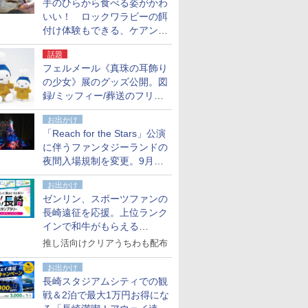
手のひらから食べる姿がかわ
いい！ ロックワラビーの餌
付け体験もできる、ケアンズ
でアサートン高原の日本語ガ
話題
イド付きツアーに参加してみ
フェルメール《真珠の耳飾り
た
の少女》展のグッズ公開。図
録/ミッフィー/葬送のフリー
レンほか、注目ブランドコラ
お出かけ
ボが実現
「Reach for the Stars」公演
に伴うファンタジーランドの
夜間入場規制を変更。9月か
ら18時50分～20時ごろに
お出かけ
ゼンリン、スポーツファンの
長崎遠征を応援。上位ランク
インで和牛がもらえる
「GO！GO！長崎スタンプラ
推し活向けクリアうちわも配布
リー」
お出かけ
長崎スタジアムシティでの観
戦＆2泊で最大1万円お得にな