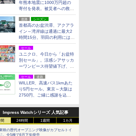
年熊本地震に1000万円超の
寄付を発表。被災者への救援
活動・復旧支援
道路
シーズン
首都高のお盆渋滞、アクアラ
イン～湾岸線は通過に最大2
時間15分。羽田の利用には
「空港西出口」の利用検討を
セール
ユニクロ、今日から「お盆特
別セール」。涼感シアサッカ
ーワンピース待望値下げ、撥
水ギアショーツは1990円に
セール
道路
WILLER、高速バス1kmあた
り5円セール。東京～大阪は
2750円、ご縁に感謝を込め
た20周年記念キャンペーン
Impress Watchシリーズ 人気記事
時間
24時間
1週間
1カ月
東映の歴代オープニング映像がカプセルトイ
に。全5種で8月下旬発売