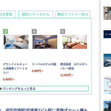
付き客室
都内シティホテル
舞浜ファミリー向け
グランドメルキュー
リーベルホテル大阪
那須温泉 ホテルサン
ル淡路島リゾート＆
バレー那須
4,000円～
スパ
11,000円～
5,400円～
ランキングをもっと見る
本、成田空港駅/空港第2ビル駅に昇降式ホーム柵を