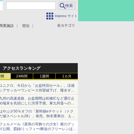
Impress サイト
全カテゴリ
商業施設
宿泊
アクセスランキング
時間
24時間
1週間
1カ月
ユニクロ、今日から「お盆特別セール」。涼感
シアサッカーワンピース待望値下げ、撥水ギア
ショーツは1990円に
九州の高速道路、お盆期間は松橋ICなど通行止
め端末を先頭にした渋滞予測。東九州道への迂
回は料金調整を実施
はやぶさ50％オフの「新幹線eチケット（トク
だ値スペシャル28）」発売。秋冬乗車分、えき
ねっと限定
フェルメール《真珠の耳飾りの少女》展のグッ
ズ公開。図録/ミッフィー/葬送のフリーレンほ
か、注目ブランドコラボが実現