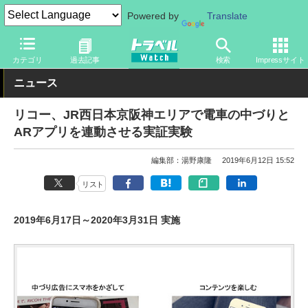
Powered by
Translate
トラベル Watch
旅のアイテム
スマホ・ルーター
スマートフォ
カテゴリ
過去記事
検索
Impressサイト
ニュース
リコー、JR西日本京阪神エリアで電車の中づりと
ARアプリを連動させる実証実験
編集部：湯野康隆
2019年6月12日 15:52
リスト
2019年6月17日～2020年3月31日 実施