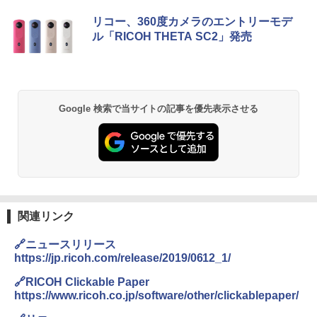
GRANDOOR ステンレス保冷剤 2個セット 2
リコー、360度カメラのエントリーモデ
026リニューアル 急速冷凍 空間倍増 衛生的
ル「RICOH THETA SC2」発売
コンパクト 保冷力長持ち
￥2,980
BUNDOK(バンドック)ソロ ドーム 1 EX BDK
Google 検索で当サイトの記事を優先表示させる
-08EX カーキ ソロキャンプ ポリエステル フ
レーム ドーム型 テント
￥14,800
DEWEL パラソル 大型 ビーチ アウトドアパ
ラソル ガーデン サイトシート付 折りたたみ
関連リンク
防水 UVカット 4段階高さ調整 軽量 収納袋付
き
🔗ニュースリリース
https://jp.ricoh.com/release/2019/0612_1/
￥6,459
🔗RICOH Clickable Paper
https://www.ricoh.co.jp/software/other/clickablepaper/
熊撃退スプレー 熊よけスプレー 熊スプレー
【日本企業販売】超強力クマ対策スプレー 30