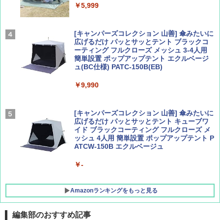
球の歩き方A ヨーロッパ
￥5,999
￥1,540
￥2,479
[キャンパーズコレクション 山善] 傘みたいに
広げるだけ パッとサッとテント ブラックコ
ーティング フルクローズ メッシュ 3-4人用
簡単設置 ポップアップテント エクルベージ
AIRLINE（エアライン）2026年9月号【特
A26 地球の歩き方 チェコ ポーランド スロヴ
ュ(BC仕様) PATC-150B(EB)
集】ボーイング110周年を祝して！
ァキア 2026～2027 地球の歩き方A ヨーロッ
パ
￥9,990
￥1,760
￥2,277
[キャンパーズコレクション 山善] 傘みたいに
広げるだけ パッとサッとテント キューブワ
イド ブラックコーティング フルクローズ メ
ッシュ 4人用 簡単設置 ポップアップテント P
ATCW-150B エクルベージュ
￥-
Amazonランキングをもっと見る
編集部のおすすめ記事