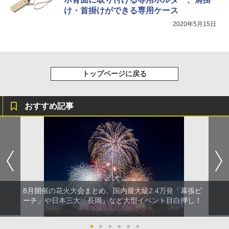
け・首掛けができる専用ケース
2020年5月15日
トップページに戻る
おすすめ記事
8月開催の花火大会まとめ。国内最大級2.4万発「幕張ビ
ーチ」や日本三大「長岡」など大型イベント目白押し！
●
●
●
●
●
●