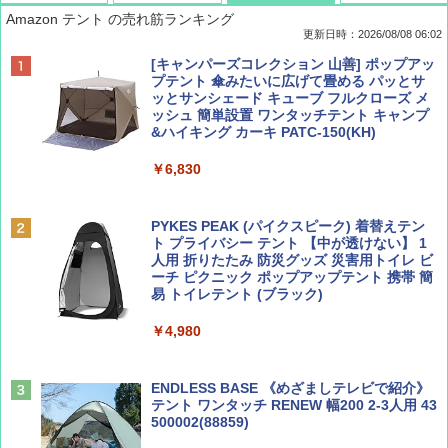
Amazon テント の売れ筋ランキング
更新日時：2026/08/08 06:02
BE-PAL(ビ-パル) 2026年 9 月号【特別付録:
D40 地球の歩き方 チェンマイ タイ北部の魅
[キャンパーズコレクション 山善] ポップアッ
SOTO ミニマル"旅"財布 ランダム2種】
力的な町 2026～2027 地球の歩き方D アジア
プテント 傘みたいに広げて畳める パッとサ
ッとサンシェード キューブ フルクローズ メ
ッシュ 簡単設置 ワンタッチテント キャンプ
￥1,500
￥2,079
&ハイキング カーキ PATC-150(KH)
￥6,830
ディズニーファン ２０２６年 ９月号 [雑
地球の歩き方 スター・ウォーズ
誌] (ＤＩＳＮＥＹ ＦＡＮ)
PYKES PEAK (パイクスピーク) 着替えテン
￥2,695
ト プライバシー テント 【中が透けない】 1
￥713
人用 折りたたみ 防災グッズ 災害用トイレ ビ
ーチ ピクニック ポップアップテント 携帯 簡
易 トイレテント (ブラック)
山と溪谷 2026年8月号「南アルプス大全」
僕が見た未来【完全版】
￥4,980
￥1,540
￥0
ENDLESS BASE 《めざましテレビで紹介》
テント ワンタッチ RENEW 幅200 2-3人用 43
500002(88859)
Coyote No.89 特集 星野道夫 夢見る旅
A09 地球の歩き方 イタリア 2026～2027 地