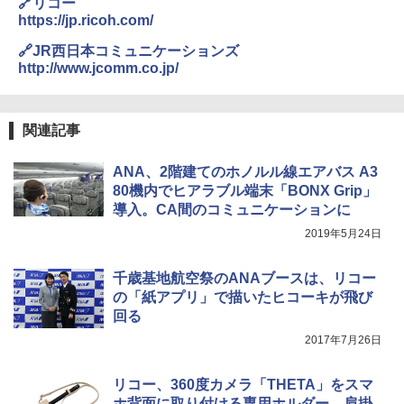
🔗リコー
0ml（連続噴射30秒）110ml（連続噴射15
https://jp.ricoh.com/
秒）射程5～10m 安全ロック搭載 携帯収納袋
付き ヒグマ・イノシシ対策 自治体・教育機
🔗JR西日本コミュニケーションズ
関の購入実績 登山・キャンプ・アウトドア・
http://www.jcomm.co.jp/
防災用品 長期保存可能 緊急時用 日本国内発
送
￥3,680
関連記事
着替えテント トイレテント 透けない【換気
ANA、2階建てのホノルル線エアバス A3
通気窓付き】収納袋付き UVカット 防水 防災
80機内でヒアラブル端末「BONX Grip」
コンパクト iimono117 (ブルー)
導入。CA間のコミュニケーションに
￥3,080
2019年5月24日
千歳基地航空祭のANAブースは、リコー
の「紙アプリ」で描いたヒコーキが飛び
回る
2017年7月26日
リコー、360度カメラ「THETA」をスマ
ホ背面に取り付ける専用ホルダー、肩掛