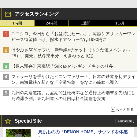
アクセスランキング
1時間
24時間
1週間
1カ月
ユニクロ、今日から「お盆特別セール」。涼感シアサッカーワン
ピース待望値下げ、撥水ギアショーツは1990円に
はやぶさ50％オフの「新幹線eチケット（トクだ値スペシャル
28）」発売。秋冬乗車分、えきねっと限定
【週末駅弁】東京駅「Suicaのペンギン チキンのり弁」
フェラーリを手がけたピニンファリーナ、日本の鉄道を初デザイ
ン。南海電鉄が新たな「空港特急」をなにわ筋線へ導入
九州の高速道路、お盆期間は松橋ICなど通行止め端末を先頭にし
た渋滞予測。東九州道への迂回は料金調整を実施
もっと見る
Special Site
鳥肌ものの「DENON HOME」サウンドを体感