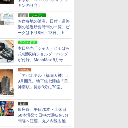
キンのり弁」
道路
シーズン
お盆各地の渋滞、日付・道路
別の通過所要時間の一覧。ピ
ークは下り8日・13日、上り
14日・15日
アウトドア
本日発売「シャカ」じゃばら
式4層収納ショルダーバッグ
が付録、MonoMax 9月号
ホテル
「アパホテル〈福岡天神〉」
9月開業。地下鉄七隈線「天
神南駅」徒歩3分に70室、エ
リア初の直営店
鉄道
銀座線、平日70本・土休日
58本増発で日中の運転を3分
間隔へ短縮。丸ノ内線も池袋
～中野坂上を4分間隔に