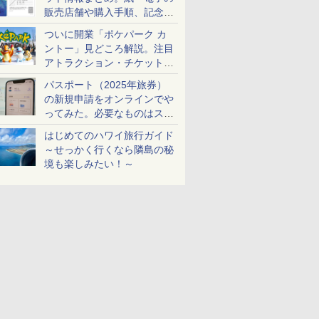
販売店舗や購入手順、記念チ
ケットも解説
ついに開業「ポケパーク カ
ントー」見どころ解説。注目
アトラクション・チケット手
配・来場前に必要な準備は？
パスポート（2025年旅券）
の新規申請をオンラインでや
ってみた。必要なものはスマ
ホとマイナカードのみ
はじめてのハワイ旅行ガイド
～せっかく行くなら隣島の秘
境も楽しみたい！～