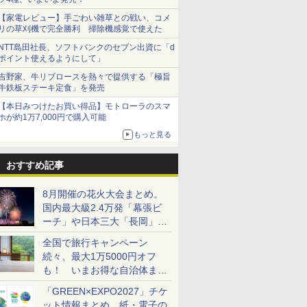
【家電レビュー】手ごわい雑草との戦い、コメ
リの草刈機で完全勝利 掃除機感覚で使えた
NTT島田社長、ソフトバンクのセブン出資に「d
ポイント使えるようにして」
吉野家、牛リブロースを熱々で提供する「極旨
牛鉄板ステーキ定食」を発売
【本日みつけたお買い得品】モトローラのスマ
ホが約1万7,000円で購入可能
もっと見る
おすすめ記事
8月開催の花火大会まとめ。
国内最大級2.4万発「幕張ビ
ーチ」や日本三大「長岡」な
ど大型イベント目白押し！
全国で旅行キャンペーン
続々、最大1万5000円オフ
も！ いまお得な自治体まと
め
「GREEN×EXPO2027」チケ
ット情報まとめ。紙・電子の