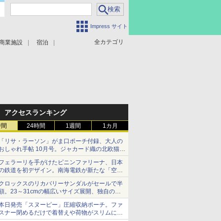
Impress サイト
全カテゴリ
商業施設
宿泊
アクセスランキング
時間
24時間
1週間
1カ月
「リサ・ラーソン」がま口ポーチ付録、大人の
おしゃれ手帖 10月号。ジャカード織の北欧猫デ
ザイン
フェラーリを手がけたピニンファリーナ、日本
の鉄道を初デザイン。南海電鉄が新たな「空港
特急」をなにわ筋線へ導入
クロックスのリカバリーサンダルがセールで半
額。23～31cmの幅広いサイズ展開、独自のク
ッション素材を採用
本日発売「スヌーピー」圧縮収納ポーチ。ファ
スナー閉めるだけで着替えや荷物がスリムにま
とまる