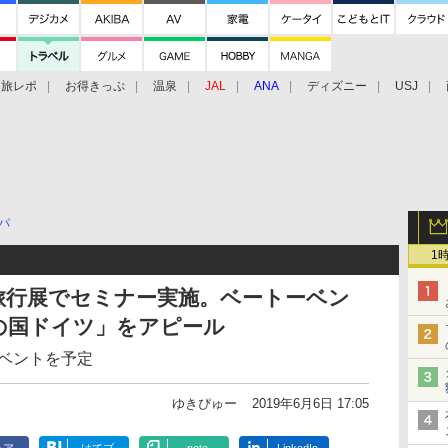
旅レポ
お得きっぷ
温泉
JAL
ANA
ディズニー
USJ
パ
1
旅行展でセミナー実施。ベートーベン
楽の国ドイツ」をアピール
イベントを予定
ゆきぴゅー
2019年6月6日 17:05