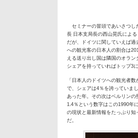
セミナーの冒頭であいさつした
長 日本支局長の西山晃氏によ
だが、ドイツに関していえば過
への観光客の日本人の割合は20
える送り出し国は隣国のオランダ
シェアを持っていればトップ3
「日本人のドイツへの観光者数が
で、シェアは4％を誇っていまし
あった年。その次はベルリンの壁
1.4％という数字はこの199
の現状と最新情報をたっぷり知
だ。