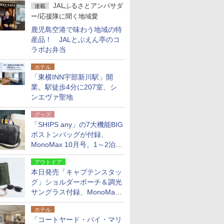
JALふるさとアンバサダ
連載
ー/応援隊に聞く地域愛
鹿児島空港で味わう地域の特
産品！ JALとぶえん亭のコ
ラボお弁当
ホテル
「東横INN宇部新川駅」開
業。駅徒歩4分に207室、シ
ンエヴァ聖地
グッズ
「SHIPS any」の7大機能BIG
ボストンバッグが付録、
MonoMax 10月号。1～2泊の
荷物、キャリーオンも可能
アウトドア
本日発売「キャプテンスタッ
グ」ショルダーポーチ＆調光
サングラス付録、MonoMax
9月号増刊
ホテル
「コートヤード・バイ・マリ