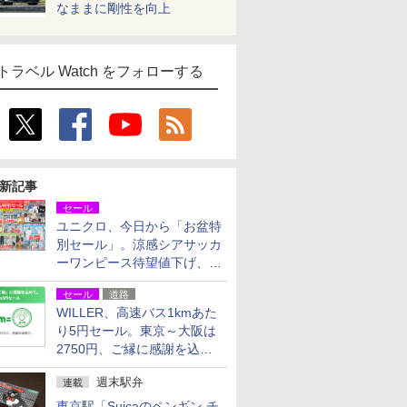
なままに剛性を向上
トラベル Watch をフォローする
新記事
セール
ユニクロ、今日から「お盆特
別セール」。涼感シアサッカ
ーワンピース待望値下げ、撥
水ギアショーツは1990円に
セール
道路
WILLER、高速バス1kmあた
り5円セール。東京～大阪は
2750円、ご縁に感謝を込め
た20周年記念キャンペーン
週末駅弁
連載
東京駅「Suicaのペンギン チ