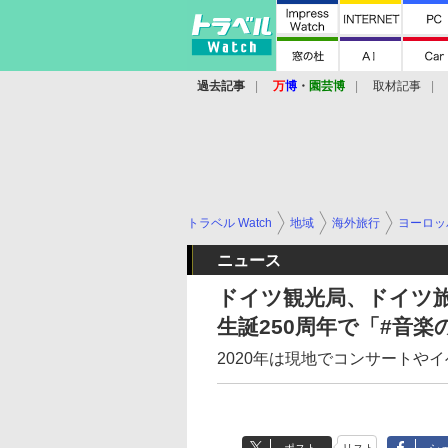
過去記事
万
博
・
園芸博
取材記事
トラベル Watch
地域
海外旅行
ヨーロッ
ニュース
ドイツ観光局、ドイツ
生誕250周年で「#音
2020年は現地でコンサートや