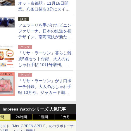
オット京都駅」11月16日開
業。八条口徒歩3分にスイー
ト含む全270室、ダイニング
鉄道
も併設
フェラーリを手がけたピニン
ファリーナ、日本の鉄道を初
デザイン。南海電鉄が新たな
「空港特急」をなにわ筋線へ
グッズ
導入
「リサ・ラーソン」暮らし雑
貨5点セット付録、大人のお
しゃれ手帖 10月号増刊。
USBケーブルや缶ケースなど
グッズ
「リサ・ラーソン」がま口ポ
ーチ付録、大人のおしゃれ手
帖 10月号。ジャカード織の
北欧猫デザイン
Impress Watchシリーズ 人気記事
時間
24時間
1週間
1カ月
ミスド「Mrs. GREEN APPLE」のコラボドーナ
ツ4種、いよいよ発売！