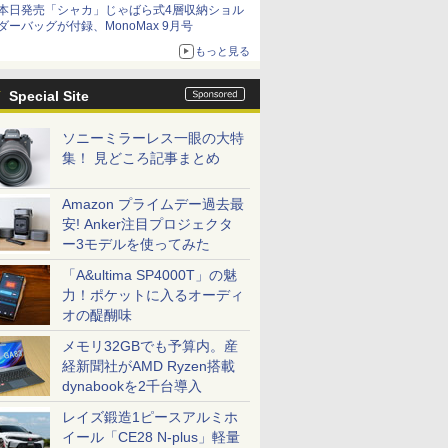
本日発売「シャカ」じゃばら式4層収納ショル
ダーバッグが付録、MonoMax 9月号
もっと見る
Special Site
ソニーミラーレス一眼の大特
集！ 見どころ記事まとめ
Amazon プライムデー過去最
安! Anker注目プロジェクタ
ー3モデルを使ってみた
「A&ultima SP4000T」の魅
力！ポケットに入るオーディ
オの醍醐味
メモリ32GBでも予算内。産
経新聞社がAMD Ryzen搭載
dynabookを2千台導入
レイズ鍛造1ピースアルミホ
イール「CE28 N-plus」軽量