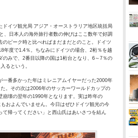
ドイツ観光局 アジア・オーストラリア地区統括局
ると、日本人の海外旅行者数の伸びはここ数年で好調
去のピーク時と比べればまだまだとのこと。ドイツ
18年度で1.4％。ちなみにドイツの場合、2桁％を越
のみで、2番目以降の国は1桁台となり、6～7％の
に入るという。
一番多かった年はミレニアムイヤーだった2000年
た。その次は2006年のサッカーワールドカップの
崩壊の翌年の1990年となります。実は昨年の
0年にもおよんでいません。今日はぜひドイツ観光の今
って帰ってください」と西山氏はあいさつを結ん