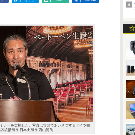
ェア
はてブ
note
LinkedIn
ミナーを実施した。写真は冒頭であいさつするドイツ観
区統括局長 日本支局長 西山晃氏