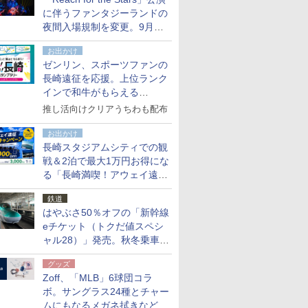
た
に伴うファンタジーランドの
夜間入場規制を変更。9月か
ら18時50分～20時ごろに
お出かけ
ゼンリン、スポーツファンの
長崎遠征を応援。上位ランク
インで和牛がもらえる
「GO！GO！長崎スタンプラ
推し活向けクリアうちわも配布
リー」
お出かけ
長崎スタジアムシティでの観
戦＆2泊で最大1万円お得にな
る「長崎満喫！アウェイ遠征
応援キャンペーン」
鉄道
はやぶさ50％オフの「新幹線
eチケット（トクだ値スペシ
ャル28）」発売。秋冬乗車
分、えきねっと限定
グッズ
Zoff、「MLB」6球団コラ
ボ。サングラス24種とチャー
ムにもなるメガネ拭きなど雑