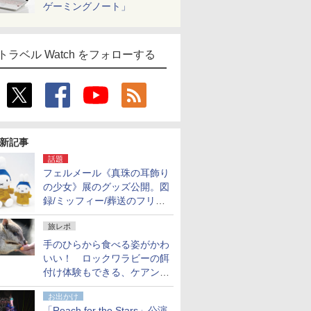
ゲーミングノート」
トラベル Watch をフォローする
新記事
話題
フェルメール《真珠の耳飾り
の少女》展のグッズ公開。図
録/ミッフィー/葬送のフリー
レンほか、注目ブランドコラ
旅レポ
ボが実現
手のひらから食べる姿がかわ
いい！ ロックワラビーの餌
付け体験もできる、ケアンズ
でアサートン高原の日本語ガ
お出かけ
イド付きツアーに参加してみ
「Reach for the Stars」公演