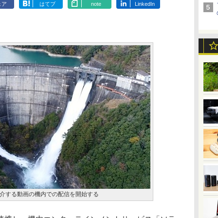
ェア
はてブ
note
LinkedIn
介する動画の機内での配信を開始する