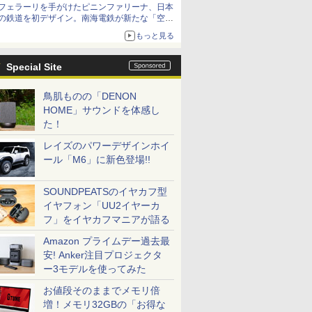
フェラーリを手がけたピニンファリーナ、日本
の鉄道を初デザイン。南海電鉄が新たな「空港
特急」をなにわ筋線へ導入
もっと見る
Special Site
鳥肌ものの「DENON
HOME」サウンドを体感し
た！
レイズのパワーデザインホイ
ール「M6」に新色登場!!
SOUNDPEATSのイヤカフ型
イヤフォン「UU2イヤーカ
フ」をイヤカフマニアが語る
Amazon プライムデー過去最
安! Anker注目プロジェクタ
ー3モデルを使ってみた
お値段そのままでメモリ倍
増！メモリ32GBの「お得な