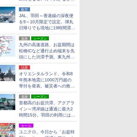
貨24種
航空
JAL、羽田～香港線の深夜便
を9～10月限定で設定。弾丸
日帰りでも現地に19時間滞在
できる
道路
シーズン
九州の高速道路、お盆期間は
松橋ICなど通行止め端末を先
頭にした渋滞予測。東九州道
への迂回は料金調整を実施
話題
オリエンタルランド、令和8
年熊本地震に1000万円超の
寄付を発表。被災者への救援
活動・復旧支援
道路
シーズン
首都高のお盆渋滞、アクアラ
イン～湾岸線は通過に最大2
時間15分。羽田の利用には
「空港西出口」の利用検討を
セール
ユニクロ、今日から「お盆特