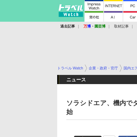
過去記事
万
博
・
園芸博
取材記事
トラベル Watch
企業・政府・官庁
国内エ
ニュース
ソラシドエア、機内で
始