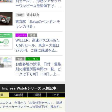
別セール」。涼感シアサッカ
ーワンピース待望値下げ、撥
水ギアショーツは1990円に
週末駅弁
連載
東京駅「Suicaのペンギン チ
キンのり弁」
セール
道路
WILLER、高速バス1kmあた
り5円セール。東京～大阪は
2750円、ご縁に感謝を込め
た20周年記念キャンペーン
道路
シーズン
お盆各地の渋滞、日付・道路
別の通過所要時間の一覧。ピ
ークは下り8日・13日、上り
14日・15日
Impress Watchシリーズ 人気記事
時間
24時間
1週間
1カ月
ユニクロ、今日から「お盆特別セール」。涼感
シアサッカーワンピース待望値下げ、撥水ギア
ショーツは1990円に