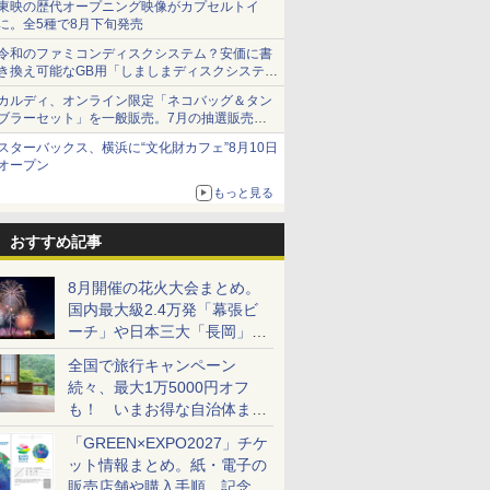
東映の歴代オープニング映像がカプセルトイ
に。全5種で8月下旬発売
令和のファミコンディスクシステム？安価に書
き換え可能なGB用「しましまディスクシステ
ム」
カルディ、オンライン限定「ネコバッグ＆タン
ブラーセット」を一般販売。7月の抽選販売の
当選無効分
スターバックス、横浜に“文化財カフェ”8月10日
オープン
もっと見る
おすすめ記事
8月開催の花火大会まとめ。
国内最大級2.4万発「幕張ビ
ーチ」や日本三大「長岡」な
ど大型イベント目白押し！
全国で旅行キャンペーン
続々、最大1万5000円オフ
も！ いまお得な自治体まと
め
「GREEN×EXPO2027」チケ
ット情報まとめ。紙・電子の
販売店舗や購入手順、記念チ