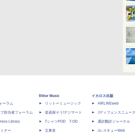
Rittor Music
イカロス出版
dフォーラム
リットーミュージック
AIRLINEweb
ップ担当者フォーラム
楽器探そう!デジマート
Jディフェンスニュー
ness Library
TシャツPOD T-OD
通訳翻訳ジャーナル
セミナー
立東舎
JレスキューWeb