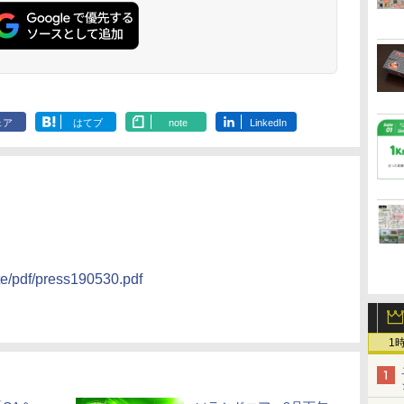
ェア
はてブ
note
LinkedIn
te/pdf/press190530.pdf
1