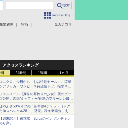
Impress サイト
全カテゴリ
商業施設
宿泊
アクセスランキング
時間
24時間
1週間
1カ月
ユニクロ、今日から「お盆特別セール」。涼感
シアサッカーワンピース待望値下げ、撥水ギア
ショーツは1990円に
フェルメール《真珠の耳飾りの少女》展のグッ
ズ公開。図録/ミッフィー/葬送のフリーレンほ
か、注目ブランドコラボが実現
はやぶさ50％オフの「新幹線eチケット（トク
だ値スペシャル28）」発売。秋冬乗車分、えき
ねっと限定
【週末駅弁】東京駅「Suicaのペンギン チキン
のり弁」