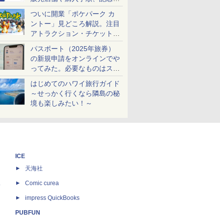
ケットも解説
ついに開業「ポケパーク カ
ントー」見どころ解説。注目
アトラクション・チケット手
配・来場前に必要な準備は？
パスポート（2025年旅券）
の新規申請をオンラインでや
ってみた。必要なものはスマ
ホとマイナカードのみ
はじめてのハワイ旅行ガイド
～せっかく行くなら隣島の秘
境も楽しみたい！～
ICE
天海社
ス
Comic curea
impress QuickBooks
PUBFUN