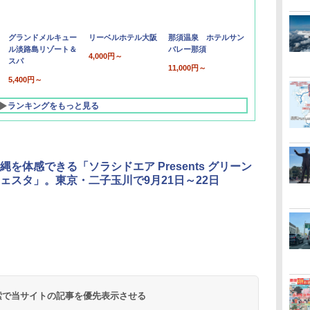
グランドメルキュー
リーベルホテル大阪
那須温泉 ホテルサン
ル淡路島リゾート＆
バレー那須
4,000円～
スパ
11,000円～
5,400円～
ランキングをもっと見る
縄を体感できる「ソラシドエア Presents グリーン
ェスタ」。東京・二子玉川で9月21日～22日
北陸 福井 あわら
品川プリンスホテ
舞浜ビューホテル
箱根湯本温泉 ホテ
ホテルトラスティ東
オリエンタルホテル
下呂温泉 水明館
住友不動産ホテル ヴ
東京ベイ舞浜ホテル
温泉 清風荘（北陸
ル イーストタワー
ｂｙ ＨＵＬＩＣ
ル おかだ
京ベイサイド
東京ベイ
ィラフォンテーヌグラ
ファーストリゾート
8,250円～
最大級の庭園露天風
（旧：東京ベイ舞浜
ンド東京有明
9,958円～
11,200円～
5,450円～
5,200円～
4,290円～
呂の宿 清風荘）
ホテル）
19,541円～
5,758円～
6,070円～
 検索で当サイトの記事を優先表示させる