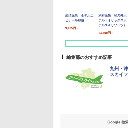
那須温泉 ホテルエ
別府温泉 杉乃井ホ
ピナール那須
テル（オリックスホ
テルズ＆リゾーツ）
9,135円～
13,400円～
編集部のおすすめ記事
九州・沖
スカイフ
草津温泉 ホテル櫻
品川プリンスホテル
グランドニッコー東
海のサウナ＆スパ
東京ドームホテル
シェラトン・グラン
井
京ベイ 舞浜
オールインクルーシ
デ・トーキョーベ
7,037円～
7,980円～
ブ 島原温泉ホテル
イ・ホテル
14,300円～
6,800円～
南風楼
10,450円～
7,950円～
Google