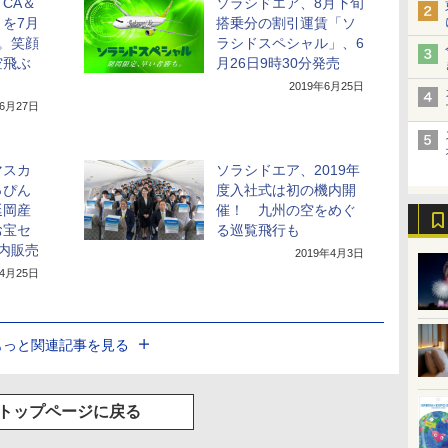
CA＆
ソラシドエア、8月下旬
を7月
搭乗分の割引運賃「ソ
。笑顔
ラシドスペシャル」、6
空飛ぶ
月26日9時30分発売
2019年6月25日
年6月27日
マスカ
ソラシドエア、2019年
っぴん
度入社式は初の機内開
延岡産
催！ 九州の空をめぐ
お宝セ
る巡覧飛行も
内販売
2019年4月3日
年4月25日
もっと関連記事を見る
トップページに戻る