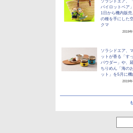
ソラシドエア、「
パイロットベア」
1日から機内販売
の種を手にした
クマ
2019
ソラシドエア、
ットが香る「す
パウダー」や、
ちりめん「海の
ット」を5月に機
2019