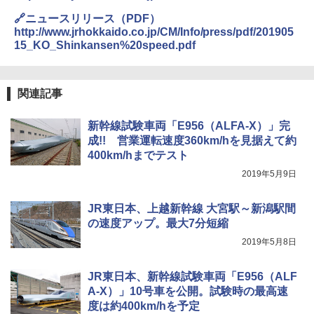
🔗ニュースリリース（PDF）
http://www.jrhokkaido.co.jp/CM/Info/press/pdf/201905
熊撃退スプレー 熊よけスプレー 熊スプレー
15_KO_Shinkansen%20speed.pdf
【日本企業販売】超強力クマ対策スプレー 30
0ml（連続噴射30秒）110ml（連続噴射15
秒）射程5～10m 安全ロック搭載 携帯収納袋
付き ヒグマ・イノシシ対策 自治体・教育機
関連記事
関の購入実績 登山・キャンプ・アウトドア・
防災用品 長期保存可能 緊急時用 日本国内発
送
新幹線試験車両「E956（ALFA-X）」完
成!! 営業運転速度360km/hを見据えて約
￥3,680
400km/hまでテスト
2019年5月9日
ポインターライト 強力 小型 緑色/赤色/青紫色
USB充電式 高精度 超長距離照射 長時間使用
可能 安全ロック付き 高安全性 金属製耐久 コ
JR東日本、上越新幹線 大宮駅～新潟駅間
ンパクト多機能設計 持ち運び便利 アウトド
の速度アップ。最大7分短縮
ア/オフィス/教育現場/展示会用 緑
2019年5月8日
￥1,180
JR東日本、新幹線試験車両「E956（ALF
A-X）」10号車を公開。試験時の最高速
度は約400km/hを予定