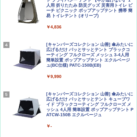
人用 折りたたみ 防災グッズ 災害用トイレ ビ
ーチ ピクニック ポップアップテント 携帯 簡
易 トイレテント (オリーブ)
山と溪谷 2026年8月号「南アルプス大全」
A26 地球の歩き方 チェコ ポーランド スロヴ
ァキア 2026～2027 地球の歩き方A ヨーロッ
￥4,836
パ
￥1,540
￥2,277
[キャンパーズコレクション 山善] 傘みたいに
広げるだけ パッとサッとテント ブラックコ
ーティング フルクローズ メッシュ 3-4人用
簡単設置 ポップアップテント エクルベージ
サライ 2026年 9月号 [雑誌]
04 地球の歩き方 島旅 利尻 礼文 天売島 焼尻
ュ(BC仕様) PATC-150B(EB)
島 5訂版
￥600
￥9,990
￥1,833
[キャンパーズコレクション 山善] 傘みたいに
広げるだけ パッとサッとテント キューブワ
イド ブラックコーティング フルクローズ メ
ッシュ 4人用 簡単設置 ポップアップテント P
ATCW-150B エクルベージュ
￥-