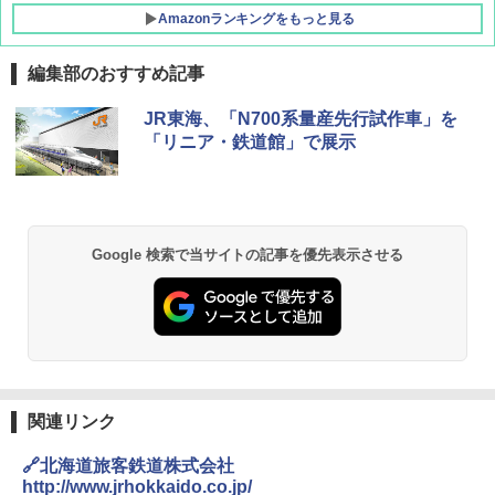
Amazonランキングをもっと見る
編集部のおすすめ記事
DEWEL パラソル 大型 ビーチ アウトドアパ
JR東海、「N700系量産先行試作車」を
ラソル ガーデン サイトシート付 折りたたみ
「リニア・鉄道館」で展示
防水 UVカット 4段階高さ調整 軽量 収納袋付
き
￥6,459
Google 検索で当サイトの記事を優先表示させる
GRANDOOR ステンレス保冷剤 2個セット 2
026リニューアル 急速冷凍 空間倍増 衛生的
コンパクト 保冷力長持ち
￥2,980
Across やわらか保冷剤 日本製 固まらない 1
関連リンク
1cm ソフト 2個セット (2個セット)
🔗北海道旅客鉄道株式会社
￥680
http://www.jrhokkaido.co.jp/