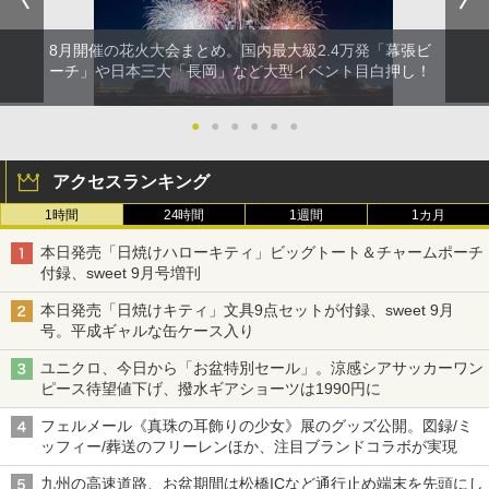
8月開催の花火大会まとめ。国内最大級2.4万発「幕張ビ
ーチ」や日本三大「長岡」など大型イベント目白押し！
●
●
●
●
●
●
アクセスランキング
1時間
24時間
1週間
1カ月
本日発売「日焼けハローキティ」ビッグトート＆チャームポーチ
付録、sweet 9月号増刊
本日発売「日焼けキティ」文具9点セットが付録、sweet 9月
号。平成ギャルな缶ケース入り
ユニクロ、今日から「お盆特別セール」。涼感シアサッカーワン
ピース待望値下げ、撥水ギアショーツは1990円に
フェルメール《真珠の耳飾りの少女》展のグッズ公開。図録/ミ
ッフィー/葬送のフリーレンほか、注目ブランドコラボが実現
九州の高速道路、お盆期間は松橋ICなど通行止め端末を先頭にし