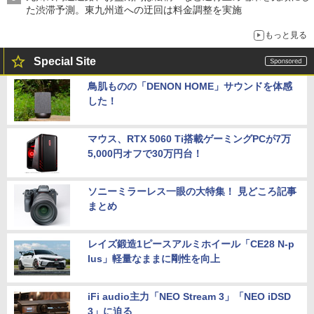
た渋滞予測。東九州道への迂回は料金調整を実施
もっと見る
Special Site
鳥肌ものの「DENON HOME」サウンドを体感
した！
マウス、RTX 5060 Ti搭載ゲーミングPCが7万
5,000円オフで30万円台！
ソニーミラーレス一眼の大特集！ 見どころ記事
まとめ
レイズ鍛造1ピースアルミホイール「CE28 N-p
lus」軽量なままに剛性を向上
iFi audio主力「NEO Stream 3」「NEO iDSD
3」に迫る