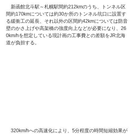
新函館北斗駅～札幌駅間約212kmのうち、トンネル区
間約170kmについては約30か所のトンネル坑口に設置す
る緩衝工の延長、それ以外の区間約42kmについては防音
壁のかさ上げや高架橋の強度向上などが必要になり、26
0km/hを想定している現計画の工事費との差額をJR北海
道が負担する。
320km/hへの高速化により、5分程度の時間短縮効果が