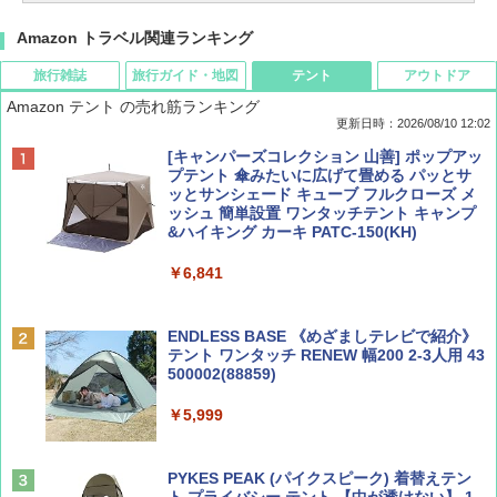
Amazon トラベル関連ランキング
旅行雑誌
旅行ガイド・地図
テント
アウトドア
Amazon テント の売れ筋ランキング
更新日時：2026/08/10 12:02
BE-PAL(ビ-パル) 2026年 10 月号【特別付録:
地球の歩き方 スター・ウォーズ
[キャンパーズコレクション 山善] ポップアッ
ノルディスク 4ホール鋳鉄スキレット】
プテント 傘みたいに広げて畳める パッとサ
ッとサンシェード キューブ フルクローズ メ
￥2,695
ッシュ 簡単設置 ワンタッチテント キャンプ
￥1,540
&ハイキング カーキ PATC-150(KH)
￥6,841
BE-PAL(ビ-パル) 2026年 9 月号【特別付録:
D40 地球の歩き方 チェンマイ タイ北部の魅
SOTO ミニマル"旅"財布 ランダム2種】
力的な町 2026～2027 地球の歩き方D アジア
ENDLESS BASE 《めざましテレビで紹介》
テント ワンタッチ RENEW 幅200 2-3人用 43
￥1,500
￥2,079
500002(88859)
￥5,999
ディズニーファン ２０２６年 ９月号 [雑
A09 地球の歩き方 イタリア 2026～2027 地
誌] (ＤＩＳＮＥＹ ＦＡＮ)
球の歩き方A ヨーロッパ
PYKES PEAK (パイクスピーク) 着替えテン
￥713
￥2,479
ト プライバシー テント 【中が透けない】 1