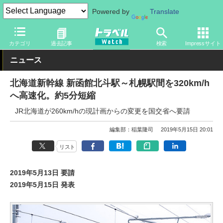
Powered by
Translate
トラベル Watch
地域
国内旅行
北海道
カテゴリ
過去記事
検索
Impressサイト
ニュース
北海道新幹線 新函館北斗駅～札幌駅間を320km/h
へ高速化。約5分短縮
JR北海道が260km/hの現計画からの変更を国交省へ要請
編集部：稲葉隆司
2019年5月15日 20:01
リスト
2019年5月13日 要請
2019年5月15日 発表