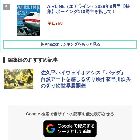
AIRLINE（エアライン）2026年9月号【特
集】ボーイング110周年を祝して！
￥1,760
Amazonランキングをもっと見る
編集部のおすすめ記事
D40 地球の歩き方 チェンマイ タイ北部の魅
[キャンパーズコレクション 山善] ポップアッ
GRANDOOR ステンレス保冷剤 2個セット 2
佐久平ハイウェイオアシス「パラダ」、
力的な町 2026～2027 地球の歩き方D アジア
プテント 傘みたいに広げて畳める パッとサ
026リニューアル 急速冷凍 空間倍増 衛生的
自然アートを感じる切り絵作家早川鉄兵
ッとサンシェード キューブ フルクローズ メ
コンパクト 保冷力長持ち
の切り絵世界展開催
ッシュ 簡単設置 ワンタッチテント キャンプ
￥2,079
&ハイキング カーキ PATC-150(KH)
￥2,980
￥6,830
地球の歩き方 スター・ウォーズ
BUNDOK(バンドック)ソロ ドーム 1 EX BDK
Google 検索で当サイトの記事を優先表示させる
-08EX カーキ ソロキャンプ ポリエステル フ
PYKES PEAK (パイクスピーク) 着替えテン
レーム ドーム型 テント
￥2,695
ト プライバシー テント 【中が透けない】 1
人用 折りたたみ 防災グッズ 災害用トイレ ビ
￥14,800
ーチ ピクニック ポップアップテント 携帯 簡