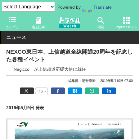
Powered by
Translate
トラベル Watch
旅の方法
クルマ旅
高速道路
カテゴリ
過去記事
検索
Impressサイト
ニュース
NEXCO東日本、上信越道全線開通20周年を記念し
た各種イベント
「Negicco」が上信越道応援大使に就任
編集部：湯野康隆
2019年5月10日 07:00
リスト
2019年5月9日 発表