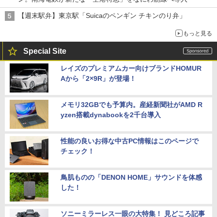
【週末駅弁】東京駅「Suicaのペンギン チキンのり弁」
もっと見る
Special Site
レイズのプレミアムカー向けブランドHOMUR
Aから「2×9R」が登場！
メモリ32GBでも予算内。産経新聞社がAMD R
yzen搭載dynabookを2千台導入
性能の良いお得な中古PC情報はこのページで
チェック！
鳥肌ものの「DENON HOME」サウンドを体感
した！
ソニーミラーレス一眼の大特集！ 見どころ記事