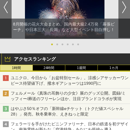
8月開催の花火大会まとめ。国内最大級2.4万発「幕張ビ
ーチ」や日本三大「長岡」など大型イベント目白押し！
●
●
●
●
●
●
アクセスランキング
1時間
24時間
1週間
1カ月
ユニクロ、今日から「お盆特別セール」。涼感シアサッカーワン
ピース待望値下げ、撥水ギアショーツは1990円に
フェルメール《真珠の耳飾りの少女》展のグッズ公開。図録/ミ
ッフィー/葬送のフリーレンほか、注目ブランドコラボが実現
はやぶさ50％オフの「新幹線eチケット（トクだ値スペシャル
28）」発売。秋冬乗車分、えきねっと限定
フェラーリを手がけたピニンファリーナ、日本の鉄道を初デザイ
ン。南海電鉄が新たな「空港特急」をなにわ筋線へ導入