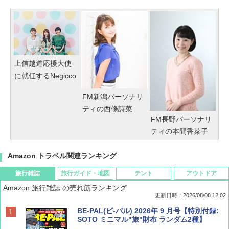
上信越道応援大使
に就任するNegicco
FM新潟パーソナリ
ティの西條詩菜
FM長野パーソナリ
ティの本間香菜子
Amazon トラベル関連ランキング
旅行雑誌
旅行ガイド・地図
テント
アウトドア
Amazon 旅行雑誌 の売れ筋ランキング
更新日時：2026/08/08 12:02
BE-PAL(ビ-パル) 2026年 9 月号【特別付録:
SOTO ミニマル"旅"財布 ランダム2種】