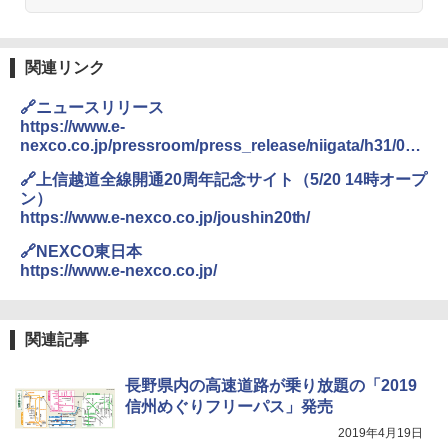
易 トイレテント (ブラック)
僕が見た未来【完全版】
DEWEL パラソル 大型 ビーチ アウトドアパ
￥4,980
ラソル ガーデン サイトシート付 折りたたみ
￥0
防水 UVカット 4段階高さ調整 軽量 収納袋付
関連リンク
き
ENDLESS BASE 《めざましテレビで紹介》
🔗ニュースリリース
テント ワンタッチ RENEW 幅200 2-3人用 43
￥6,459
https://www.e-
500002(88859)
nexco.co.jp/pressroom/press_release/niigata/h31/050
A09 地球の歩き方 イタリア 2026～2027 地
9c/
球の歩き方A ヨーロッパ
￥5,999
ポインターライト 強力 小型 緑色/赤色/青紫色
🔗上信越道全線開通20周年記念サイト（5/20 14時オープ
USB充電式 高精度 超長距離照射 長時間使用
ン）
￥2,479
可能 安全ロック付き 高安全性 金属製耐久 コ
https://www.e-nexco.co.jp/joushin20th/
[キャンパーズコレクション 山善] 傘みたいに
ンパクト多機能設計 持ち運び便利 アウトド
広げるだけ パッとサッとテント ブラックコ
ア/オフィス/教育現場/展示会用 緑
🔗NEXCO東日本
ーティング フルクローズ メッシュ 3-4人用
https://www.e-nexco.co.jp/
簡単設置 ポップアップテント エクルベージ
A26 地球の歩き方 チェコ ポーランド スロヴ
￥1,180
ュ(BC仕様) PATC-150B(EB)
ァキア 2026～2027 地球の歩き方A ヨーロッ
パ
￥9,990
熊撃退スプレー 熊よけスプレー 熊スプレー
関連記事
￥2,277
【日本企業販売】超強力クマ対策スプレー 30
0ml（連続噴射30秒）110ml（連続噴射15
長野県内の高速道路が乗り放題の「2019
[キャンパーズコレクション 山善] 傘みたいに
秒）射程5～10m 安全ロック搭載 携帯収納袋
信州めぐりフリーパス」発売
広げるだけ パッとサッとテント キューブワ
付き ヒグマ・イノシシ対策 自治体・教育機
イド ブラックコーティング フルクローズ メ
関の購入実績 登山・キャンプ・アウトドア・
2019年4月19日
ッシュ 4人用 簡単設置 ポップアップテント P
防災用品 長期保存可能 緊急時用 日本国内発