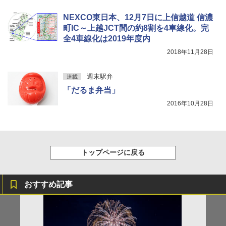
ATCW-150B エクルベージュ
送
NEXCO東日本、12月7日に上信越道 信濃
￥-
￥3,680
町IC～上越JCT間の約8割を4車線化。完
全4車線化は2019年度内
2018年11月28日
週末駅弁
連載
「だるま弁当」
2016年10月28日
トップページに戻る
おすすめ記事