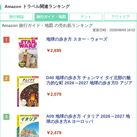
Amazon トラベル関連ランキング
旅行雑誌
旅行ガイド・地図
テント
アウトドア
Amazon 旅行ガイド・地図 の売れ筋ランキング
更新日時：2026/08/09 18:02
BE-PAL(ビ-パル) 2026年 9 月号【特別付録:
地球の歩き方 スター・ウォーズ
SOTO ミニマル"旅"財布 ランダム2種】
￥2,695
￥1,500
ディズニーファン ２０２６年 ９月号 [雑
D40 地球の歩き方 チェンマイ タイ北部の魅
誌] (ＤＩＳＮＥＹ ＦＡＮ)
力的な町 2026～2027 地球の歩き方D アジア
￥713
￥2,079
山と溪谷 2026年8月号「南アルプス大全」
A09 地球の歩き方 イタリア 2026～2027 地
球の歩き方A ヨーロッパ
￥1,540
￥2,479