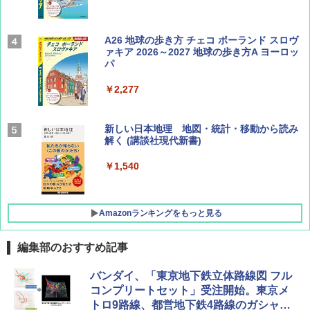
Coyote No.89 特集 星野道夫 夢見る旅
A26 地球の歩き方 チェコ ポーランド スロヴ
ァキア 2026～2027 地球の歩き方A ヨーロッ
パ
￥1,540
￥2,277
AIRLINE（エアライン）2026年9月号【特
新しい日本地理 地図・統計・移動から読み
集】ボーイング110周年を祝して！
解く (講談社現代新書)
￥1,760
￥1,540
Amazonランキングをもっと見る
編集部のおすすめ記事
[キャンパーズコレクション 山善] ポップアッ
DEWEL パラソル 大型 ビーチ アウトドアパ
バンダイ、「東京地下鉄立体路線図 フル
プテント 傘みたいに広げて畳める パッとサ
ラソル ガーデン サイトシート付 折りたたみ
コンプリートセット」受注開始。東京メ
ッとサンシェード キューブ フルクローズ メ
防水 UVカット 4段階高さ調整 軽量 収納袋付
トロ9路線、都営地下鉄4路線のガシャポ
ッシュ 簡単設置 ワンタッチテント キャンプ
き