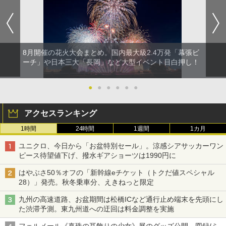
8月開催の花火大会まとめ。国内最大級2.4万発「幕張ビ
ーチ」や日本三大「長岡」など大型イベント目白押し！
●
●
●
●
●
●
アクセスランキング
1時間
24時間
1週間
1カ月
ユニクロ、今日から「お盆特別セール」。涼感シアサッカーワン
ピース待望値下げ、撥水ギアショーツは1990円に
はやぶさ50％オフの「新幹線eチケット（トクだ値スペシャル
28）」発売。秋冬乗車分、えきねっと限定
九州の高速道路、お盆期間は松橋ICなど通行止め端末を先頭にし
た渋滞予測。東九州道への迂回は料金調整を実施