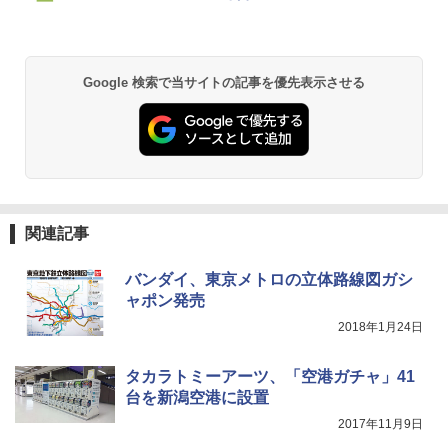
&ハイキング カーキ PATC-150(KH)
ン
￥6,459
￥6,829
Google 検索で当サイトの記事を優先表示させる
GRANDOOR ステンレス保冷剤 2個セット 2
PYKES PEAK (パイクスピーク) 着替えテン
026リニューアル 急速冷凍 空間倍増 衛生的
ト プライバシー テント 【中が透けない】 1
コンパクト 保冷力長持ち
人用 折りたたみ 防災グッズ 災害用トイレ ビ
ーチ ピクニック ポップアップテント 携帯 簡
￥2,980
易 トイレテント (オリーブ)
￥4,836
熊撃退スプレー 熊よけスプレー 熊スプレー
【日本企業販売】超強力クマ対策スプレー 30
関連記事
0ml（連続噴射30秒）110ml（連続噴射15
ENDLESS BASE 《めざましテレビで紹介》
秒）射程5～10m 安全ロック搭載 携帯収納袋
バンダイ、東京メトロの立体路線図ガシ
テント ワンタッチ RENEW 幅200 2-3人用 43
付き ヒグマ・イノシシ対策 自治体・教育機
500002(88859)
関の購入実績 登山・キャンプ・アウトドア・
ャポン発売
防災用品 長期保存可能 緊急時用 日本国内発
2018年1月24日
送
￥5,999
￥3,680
タカラトミーアーツ、「空港ガチャ」41
[キャンパーズコレクション 山善] 傘みたいに
台を新潟空港に設置
広げるだけ パッとサッとテント ブラックコ
2017年11月9日
ーティング フルクローズ メッシュ 3-4人用
Across やわらか保冷剤 日本製 固まらない 1
簡単設置 ポップアップテント エクルベージ
1cm ソフト 2個セット (2個セット)