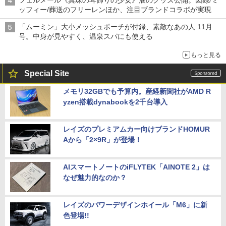
フェルメール《真珠の耳飾りの少女》展のグッズ公開。図録/ミ
ッフィー/葬送のフリーレンほか、注目ブランドコラボが実現
「ムーミン」大小メッシュポーチが付録、素敵なあの人 11月
号。中身が見やすく、温泉スパにも使える
もっと見る
Special Site
メモリ32GBでも予算内。産経新聞社がAMD R
yzen搭載dynabookを2千台導入
レイズのプレミアムカー向けブランドHOMUR
Aから「2×9R」が登場！
AIスマートノートのiFLYTEK「AINOTE 2」は
なぜ魅力的なのか？
レイズのパワーデザインホイール「M6」に新
色登場!!