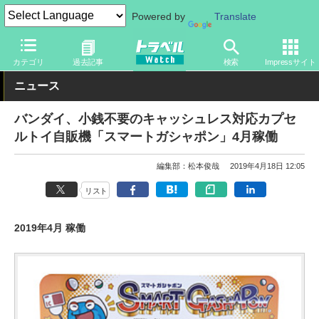
Powered by
Translate
トラベル Watch
旅の情報
カード・電子マネー
交通系ICカード
カテゴリ
過去記事
検索
Impressサイト
ニュース
バンダイ、小銭不要のキャッシュレス対応カプセ
ルトイ自販機「スマートガシャポン」4月稼働
編集部：松本俊哉
2019年4月18日 12:05
リスト
2019年4月 稼働