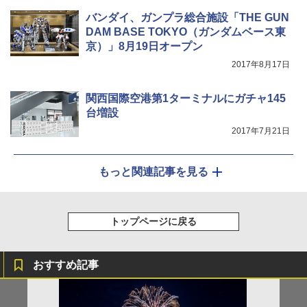
ュ(BC仕様) PATC-150B(EB)
バンダイ、ガンプラ総合施設「THE GUN
￥680
DAM BASE TOKYO（ガンダムベース東
￥9,990
京）」8月19日オープン
2017年8月17日
着替えテント トイレテント 透けない【換気
[キャンパーズコレクション 山善] 傘みたいに
通気窓付き】収納袋付き UVカット 防水 防災
広げるだけ パッとサッとテント キューブワ
コンパクト iimono117 (ブルー)
イドプラス ブラックコーティング フルクロ
関西国際空港第1ターミナルにガチャ145
ーズ メッシュ 5人用 簡単設置 ポップアップ
台増設
テント PATCW-200B エクルベージュ
￥3,180
2017年7月21日
￥15,990
もっと関連記事を見る
トップページに戻る
おすすめ記事