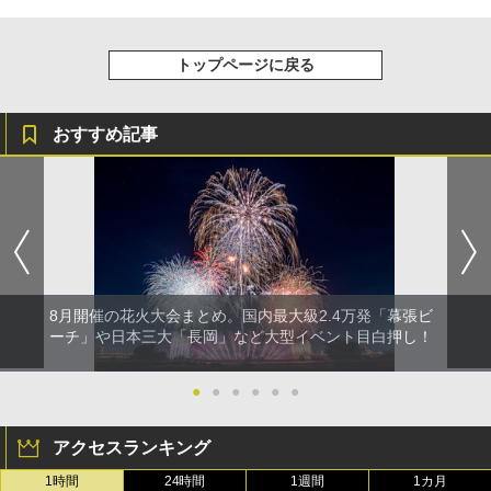
トップページに戻る
おすすめ記事
8月開催の花火大会まとめ。国内最大級2.4万発「幕張ビ
ーチ」や日本三大「長岡」など大型イベント目白押し！
●
●
●
●
●
●
アクセスランキング
1時間
24時間
1週間
1カ月