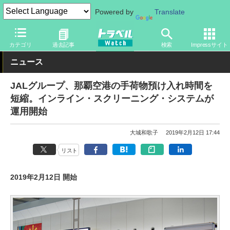
Powered by
Translate
トラベル Watch
地域
国内旅行
沖縄
カテゴリ
過去記事
検索
Impressサイト
ニュース
JALグループ、那覇空港の手荷物預け入れ時間を
短縮。インライン・スクリーニング・システムが
運用開始
大城和歌子
2019年2月12日 17:44
リスト
2019年2月12日 開始