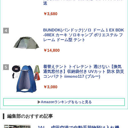
送
￥5,999
￥1,540
￥2,695
￥3,680
[キャンパーズコレクション 山善] 傘みたいに
広げるだけ パッとサッとテント ブラックコ
ーティング フルクローズ メッシュ 3-4人用
BUNDOK(バンドック)ソロ ドーム 1 EX BDK
簡単設置 ポップアップテント エクルベージ
-08EX カーキ ソロキャンプ ポリエステル フ
AIRLINE（エアライン）2026年9月号【特
A26 地球の歩き方 チェコ ポーランド スロヴ
ュ(BC仕様) PATC-150B(EB)
レーム ドーム型 テント
集】ボーイング110周年を祝して！
ァキア 2026～2027 地球の歩き方A ヨーロッ
パ
￥9,990
￥14,800
￥1,760
￥2,277
[キャンパーズコレクション 山善] 傘みたいに
着替えテント トイレテント 透けない【換気
広げるだけ パッとサッとテント キューブワ
通気窓付き】収納袋付き UVカット 防水 防災
イド ブラックコーティング フルクローズ メ
コンパクト iimono117 (ブルー)
ッシュ 4人用 簡単設置 ポップアップテント P
ATCW-150B エクルベージュ
￥3,080
￥-
Amazonランキングをもっと見る
編集部のおすすめ記事
JAL、成田空港で自動手荷物預け入れ機