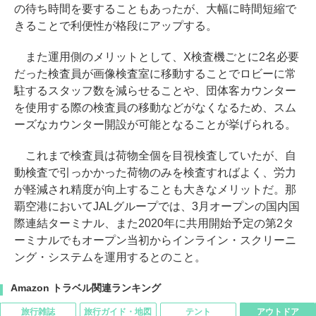
の待ち時間を要することもあったが、大幅に時間短縮で
きることで利便性が格段にアップする。
また運用側のメリットとして、X検査機ごとに2名必要
だった検査員が画像検査室に移動することでロビーに常
駐するスタッフ数を減らせることや、団体客カウンター
を使用する際の検査員の移動などがなくなるため、スム
ーズなカウンター開設が可能となることが挙げられる。
これまで検査員は荷物全個を目視検査していたが、自
動検査で引っかかった荷物のみを検査すればよく、労力
が軽減され精度が向上することも大きなメリットだ。那
覇空港においてJALグループでは、3月オープンの国内国
際連結ターミナル、また2020年に共用開始予定の第2タ
ーミナルでもオープン当初からインライン・スクリーニ
ング・システムを運用するとのこと。
Amazon トラベル関連ランキング
旅行雑誌
旅行ガイド・地図
テント
アウトドア