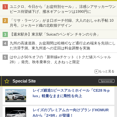
ユニクロ、今日から「お盆特別セール」。涼感シアサッカーワン
ピース待望値下げ、撥水ギアショーツは1990円に
「リサ・ラーソン」がま口ポーチ付録、大人のおしゃれ手帖 10
月号。ジャカード織の北欧猫デザイン
【週末駅弁】東京駅「Suicaのペンギン チキンのり弁」
九州の高速道路、お盆期間は松橋ICなど通行止め端末を先頭にし
た渋滞予測。東九州道への迂回は料金調整を実施
はやぶさ50％オフの「新幹線eチケット（トクだ値スペシャル
28）」発売。秋冬乗車分、えきねっと限定
もっと見る
Special Site
レイズ鍛造1ピースアルミホイール「CE28 N-p
lus」軽量なままに剛性を向上
レイズのプレミアムカー向けブランドHOMUR
Aから「2×9R」が登場！