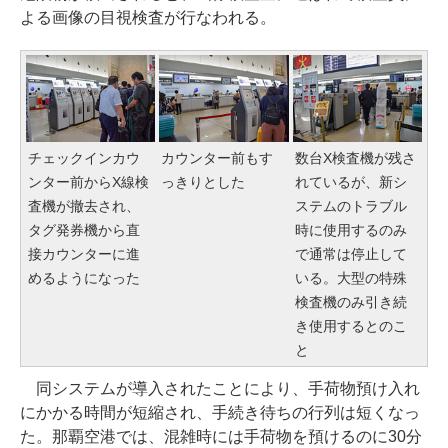
よる画像の目視検査が行なわれる。
チェックインカウ
カウンター前もす
数台X検査機が残さ
ンター前からX線検
っきりとした
れているが、新シ
査機が撤去され、
ステムのトラブル
タグ発券機から直
時に使用するのみ
接カウンターに進
で通常は停止して
めるようになった
いる。大型の特殊
検査機のみ引き続
き使用するとのこ
と
同システムが導入されたことにより、手荷物預け入れ
にかかる時間が短縮され、手続き待ちの行列は短くなっ
た。那覇空港では、混雑時には手荷物を預けるのに30分