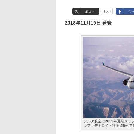
ポスト
リスト
シ
2018年11月19日 発表
デルタ航空は2019年夏期スケジ
レア～デトロイト線を週6便で