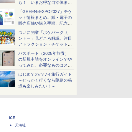
も！ いまお得な自治体まと
め
「GREEN×EXPO2027」チケ
ット情報まとめ。紙・電子の
販売店舗や購入手順、記念チ
ケットも解説
ついに開業「ポケパーク カ
ントー」見どころ解説。注目
アトラクション・チケット手
配・来場前に必要な準備は？
パスポート（2025年旅券）
の新規申請をオンラインでや
ってみた。必要なものはスマ
ホとマイナカードのみ
はじめてのハワイ旅行ガイド
～せっかく行くなら隣島の秘
境も楽しみたい！～
ICE
天海社