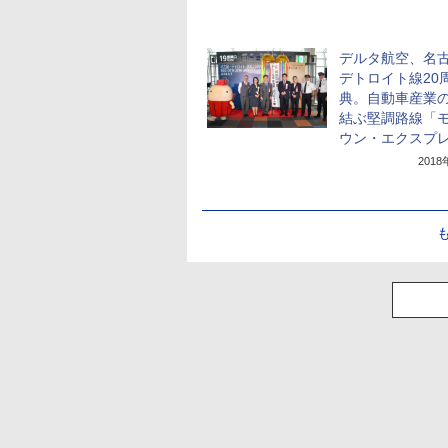
デルタ航空、名
デトロイト線20
典。自動車産業
結ぶ堅調路線「
ウン・エクスプ
201