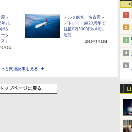
1
古屋～
デルタ航空、名古屋～
周年式
デトロイト線20周年で
の街を
往復6万3000円の特別
モータ
運賃
レス」
2018年5月22日
8年6月3日
もっと関連記事を見る
トップページに戻る