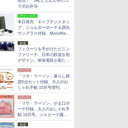
産品！ JALとぶえん亭のコ
ラボお弁当
アウトドア
本日発売「キャプテンスタッ
グ」ショルダーポーチ＆調光
サングラス付録、MonoMax
9月号増刊
鉄道
フェラーリを手がけたピニン
ファリーナ、日本の鉄道を初
デザイン。南海電鉄が新たな
「空港特急」をなにわ筋線へ
グッズ
導入
「リサ・ラーソン」暮らし雑
貨5点セット付録、大人のお
しゃれ手帖 10月号増刊。
USBケーブルや缶ケースなど
グッズ
「リサ・ラーソン」がま口ポ
ーチ付録、大人のおしゃれ手
帖 10月号。ジャカード織の
北欧猫デザイン
鉄道