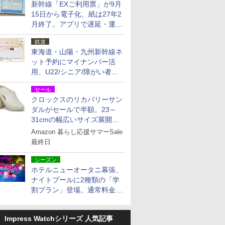
新幹線「EXご利用票」が9月
15日から電子化、紙は27年2
月終了。アプリで遅延・運休
も確認可能に
鉄道
東海道・山陽・九州新幹線ネ
ット予約にマイナンバー活
用、U22/シニア/障がい者割
を9月15日から発売
セール
クロックスのリカバリーサン
ダルがセールで半額。23～
31cmの幅広いサイズ展開、
独自のクッション素材を採用
Amazon 暮らし応援サマーSale
最終日
シーズン
ホテルニューオータニ幕張、
ナイトプールに2種類の「学
割プラン」登場。通常料金の
およそ半額でお得に夜活
Impress Watchシリーズ 人気記事