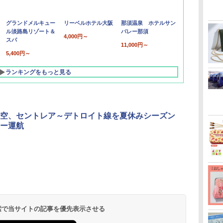
グランドメルキュー
リーベルホテル大阪
那須温泉 ホテルサン
ル淡路島リゾート＆
バレー那須
4,000円～
スパ
11,000円～
5,400円～
ランキングをもっと見る
空、セントレア～デトロイト線を夏休みシーズン
ー運航
北陸 福井 あわら
品川プリンスホテ
舞浜ビューホテル
箱根湯本温泉 ホテ
ホテルトラスティ東
オリエンタルホテル
下呂温泉 水明館
住友不動産ホテル ヴ
東京ベイ舞浜ホテル
温泉 清風荘（北陸
ル イーストタワー
ｂｙ ＨＵＬＩＣ
ル おかだ
京ベイサイド
東京ベイ
ィラフォンテーヌグラ
ファーストリゾート
8,250円～
最大級の庭園露天風
（旧：東京ベイ舞浜
ンド東京有明
9,958円～
11,200円～
5,450円～
5,200円～
4,290円～
呂の宿 清風荘）
ホテル）
19,541円～
5,758円～
6,070円～
 検索で当サイトの記事を優先表示させる