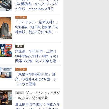
式4層収納ショルダーバッグ
が付録、MonoMax 9月号
ホテル
「アパホテル〈福岡天神〉」
9月開業。地下鉄七隈線「天
神南駅」徒歩3分に70室、エ
リア初の直営店
鉄道
銀座線、平日70本・土休日
58本増発で日中の運転を3分
間隔へ短縮。丸ノ内線も池袋
～中野坂上を4分間隔に
ホテル
「東横INN宇部新川駅」開
業。駅徒歩4分に207室、シ
ンエヴァ聖地
JALふるさとアンバサダ
連載
ー/応援隊に聞く地域愛
鹿児島空港で味わう地域の特