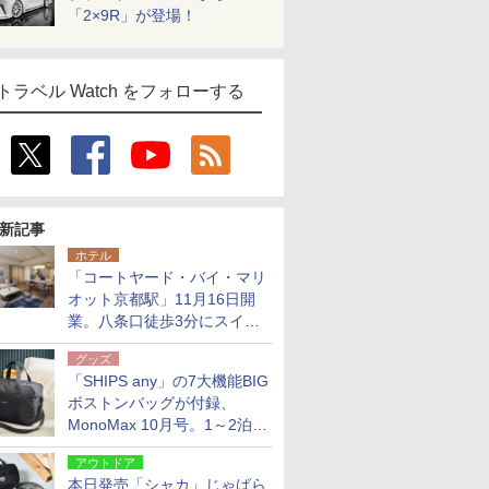
「2×9R」が登場！
トラベル Watch をフォローする
新記事
ホテル
「コートヤード・バイ・マリ
オット京都駅」11月16日開
業。八条口徒歩3分にスイー
ト含む全270室、ダイニング
グッズ
も併設
「SHIPS any」の7大機能BIG
ボストンバッグが付録、
MonoMax 10月号。1～2泊の
荷物、キャリーオンも可能
アウトドア
本日発売「シャカ」じゃばら