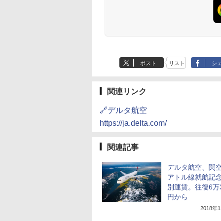
ポスト
リスト
シ
関連リンク
🔗デルタ航空
https://ja.delta.com/
関連記事
デルタ航空、関
アトル線就航記
別運賃。往復6万3
円から
2018年