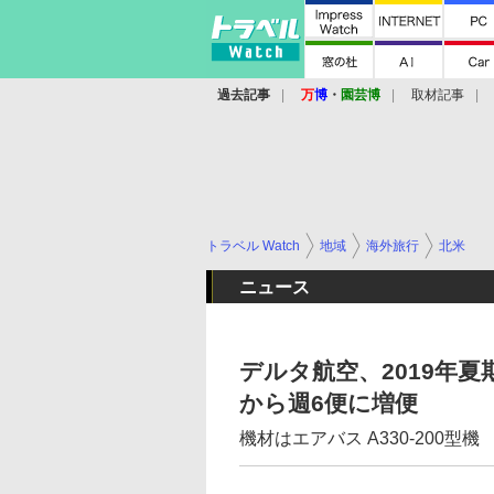
過去記事
万
博
・
園芸博
取材記事
トラベル Watch
地域
海外旅行
北米
ニュース
デルタ航空、2019年
から週6便に増便
機材はエアバス A330-200型機