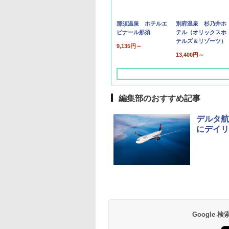
那須温泉 ホテルエ
別府温泉 杉乃井ホ
ピナール那須
テル（オリックスホ
テルズ＆リゾーツ）
9,135円～
13,400円～
編集部のおすすめ記事
デルタ航
にデイリ
草津温泉 ホテル櫻
品川プリンスホテル
グランドニッコー東
海のサウナ＆スパ
東京ドームホテル
シェラトン・グラン
井
京ベイ 舞浜
オールインクルーシ
デ・トーキョーベ
7,037円～
7,980円～
ブ 島原温泉ホテル
イ・ホテル
14,300円～
6,800円～
南風楼
10,450円～
7,950円～
Google