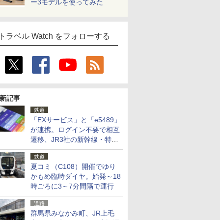
ー3モデルを使ってみた
トラベル Watch をフォローする
新記事
鉄道
「EXサービス」と「e5489」
が連携。ログイン不要で相互
遷移、JR3社の新幹線・特急
予約をアプリで一括確認
鉄道
夏コミ（C108）開催でゆり
かもめ臨時ダイヤ。始発～18
時ごろに3～7分間隔で運行
道路
群馬県みなかみ町、JR上毛