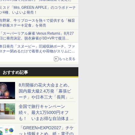
ミスド「Mrs. GREEN APPLE」のコラボドーナ
ツ4種、いよいよ発売！
吉野家、牛リブロースを熱々で提供する「極旨
牛鉄板ステーキ定食」を発売
「スーパーリアル麻雀 Venus Returns」8月27
日に発売決定。脱衣麻雀が3D×VRで復活
発売から2週間は20%オフになるセールが実施
本日発売「スヌーピー」圧縮収納ポーチ。ファ
スナー閉めるだけで着替えや荷物がスリムにま
とまる
もっと見る
おすすめ記事
8月開催の花火大会まとめ。
国内最大級2.4万発「幕張ビ
ーチ」や日本三大「長岡」な
ど大型イベント目白押し！
全国で旅行キャンペーン
続々、最大1万5000円オフ
も！ いまお得な自治体まと
め
「GREEN×EXPO2027」チケ
ット情報まとめ。紙・電子の