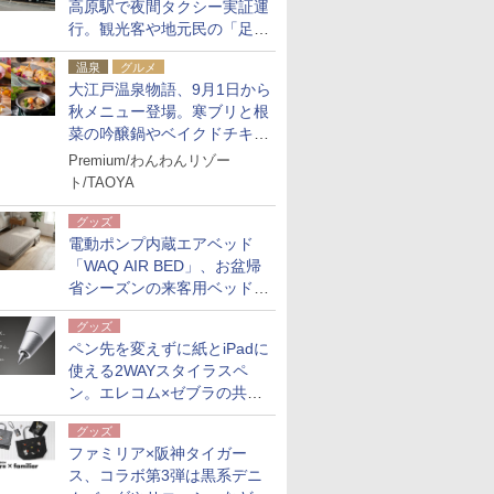
高原駅で夜間タクシー実証運
行。観光客や地元民の「足が
ない」課題解消へ、木金土に
温泉
グルメ
2台体制
大江戸温泉物語、9月1日から
秋メニュー登場。寒ブリと根
菜の吟醸鍋やベイクドチキ
ン、ショコラ＆栗スイーツも
Premium/わんわんリゾー
食べ放題に
ト/TAOYA
グッズ
電動ポンプ内蔵エアベッド
「WAQ AIR BED」、お盆帰
省シーズンの来客用ベッドに
も。使用後は収納バッグでコ
グッズ
ンパクトに保管
ペン先を変えずに紙とiPadに
使える2WAYスタイラスペ
ン。エレコム×ゼブラの共同
開発
グッズ
ファミリア×阪神タイガー
ス、コラボ第3弾は黒系デニ