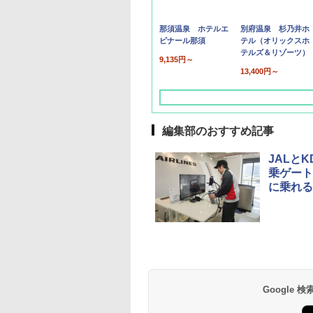
那須温泉 ホテルエ
別府温泉 杉乃井ホ
ピナール那須
テル（オリックスホ
テルズ＆リゾーツ）
9,135円～
13,400円～
編集部のおすすめ記事
JALと
乗ゲート
に乗れる
草津温泉 ホテル櫻
品川プリンスホテル
グランドニッコー東
海のサウナ＆スパ
東京ドームホテル
シェラトン・グラン
井
京ベイ 舞浜
オールインクルーシ
デ・トーキョーベ
7,037円～
7,980円～
ブ 島原温泉ホテル
イ・ホテル
14,300円～
6,800円～
南風楼
10,450円～
7,950円～
Google