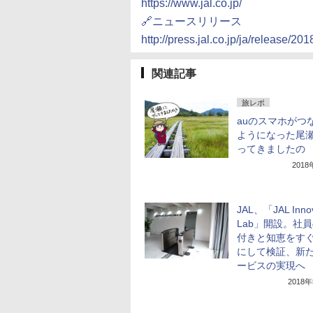
https://www.jal.co.jp/
🔗ニュースリリース
http://press.jal.co.jp/ja/release/2
関連記事
旅レポ
auのスマホがつ
ようになった尾
ってきましたの
201
JAL、「JAL Innov
Lab」開設。社
付きと知恵をす
にして検証、新
ービスの実現へ
2018