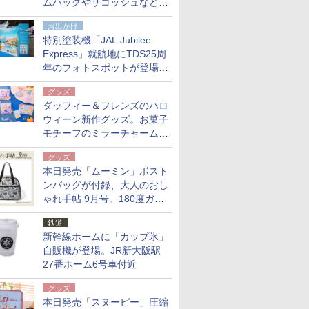
ムバッグやサコッシュなど6
点。8月21日オンラインスト
お出かけ
アで発売
特別塗装機「JAL Jubilee
Express」就航地にTDS25周
年のフォトスポットが登場。
10月末まで青森空港に
グッズ
ダッフィー＆フレンズのハロ
ウィーン新作グッズ。お菓子
モチーフのミラーチャーム/
デザインポーチほか
グッズ
本日発売「ムーミン」ボスト
ンバッグが付録、大人のおし
ゃれ手帖 9月号。180度ガバ
ッと開いて大容量
鉄道
新幹線ホームに「カップ氷」
自販機が登場。JR新大阪駅
27番ホーム6号車付近
グッズ
本日発売「スヌーピー」圧縮