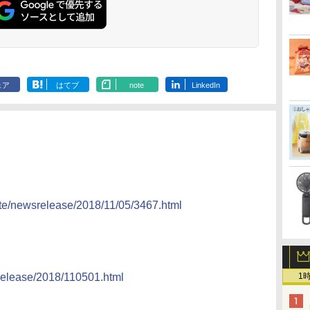
ェア
はてブ
note
LinkedIn
ate/newsrelease/2018/11/05/3467.html
1
srelease/2018/110501.html