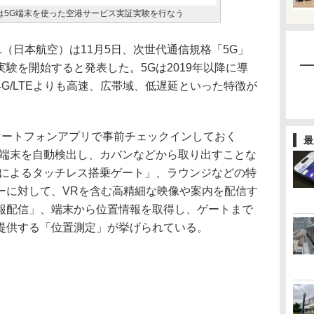
ALは5G端末を使った空港サービス実証実験を行なう
AL（日本航空）は11月5日、次世代通信規格「5G」
験を開始すると発表した。5Gは2019年以降に導
G/LTEよりも高速、広帯域、低遅延といった特徴が
ートフォンアプリで事前チェックインしておく
最
が端末を自動検出し、カバンなどから取り出すことな
末によるタッチレス搭乗ゲート」、ラウンジなどの特
ーに対して、VRを含む高精細な映像や案内を配信す
報配信」、端末から位置情報を取得し、ゲートまで
提供する「位置測定」が挙げられている。