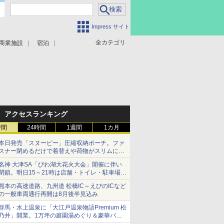
Impress サイト
全カテゴリ
商業施設
宿泊
アクセスランキング
時間
24時間
1週間
1カ月
本日発売「スヌーピー」圧縮収納ポーチ。ファ
スナー閉めるだけで着替えや荷物がスリムにま
とまる
名神 大津SA「びわ湖大花火大会」開催に伴い
閉鎖。明日15～21時は店舗・トイレ・駐車場の
利用不可
熊本の高速道路、九州道 松橋IC～えびのICなど
の一般車両通行再開は8月後半見込み
群馬・水上温泉に「大江戸温泉物語Premium 松
乃井」開業。1万坪の庭園湯めぐり＆豪華バイ
キングを体験してきた！