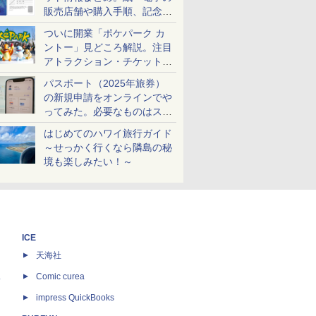
販売店舗や購入手順、記念チ
ケットも解説
ついに開業「ポケパーク カ
ントー」見どころ解説。注目
アトラクション・チケット手
配・来場前に必要な準備は？
パスポート（2025年旅券）
の新規申請をオンラインでや
ってみた。必要なものはスマ
ホとマイナカードのみ
はじめてのハワイ旅行ガイド
～せっかく行くなら隣島の秘
境も楽しみたい！～
ICE
天海社
ス
Comic curea
impress QuickBooks