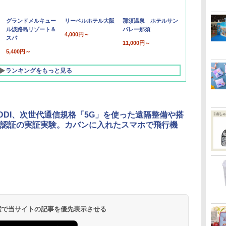
グランドメルキュー
リーベルホテル大阪
那須温泉 ホテルサン
ル淡路島リゾート＆
バレー那須
4,000円～
スパ
11,000円～
5,400円～
ランキングをもっと見る
KDDI、次世代通信規格「5G」を使った遠隔整備や搭
認証の実証実験。カバンに入れたスマホで飛行機
北陸 福井 あわら
品川プリンスホテ
舞浜ビューホテル
箱根湯本温泉 ホテ
ホテルトラスティ東
オリエンタルホテル
下呂温泉 水明館
住友不動産ホテル ヴ
東京ベイ舞浜ホテル
温泉 清風荘（北陸
ル イーストタワー
ｂｙ ＨＵＬＩＣ
ル おかだ
京ベイサイド
東京ベイ
ィラフォンテーヌグラ
ファーストリゾート
8,250円～
最大級の庭園露天風
（旧：東京ベイ舞浜
ンド東京有明
9,958円～
11,200円～
5,450円～
5,200円～
4,290円～
呂の宿 清風荘）
ホテル）
19,541円～
5,758円～
6,070円～
 検索で当サイトの記事を優先表示させる