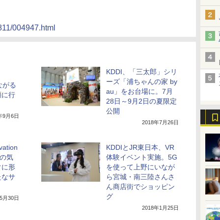
01811/004947.html
KDDI、「三太郎」シリ
ーズ「浦ちゃんの家 by
ながる
au」をお台場に。7月
瀬に行
28日～9月2日の夏限定
公開
8年9月6日
2018年7月26日
ation
KDDIとJR東日本、VR
員の気
体験イベント実施。5G
ぐに形
を使って上野にいなが
たなサ
ら宮城・南三陸さんさ
ん商店街でショッピン
グ
年5月30日
2018年1月25日