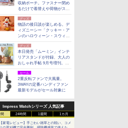
収納ポーチ。ファスナー閉め
るだけで着替えや荷物がスリ
ムにまとまる
グッズ
物語の後日談が楽しめる。デ
ィズニーシー「クッキー・ア
ンのハロウィーン・スウィー
トサプライズ」限定グッズ公
グッズ
開
本日発売「ムーミン」インテ
リアスタンドが付録、大人の
おしゃれ手帖 9月号増刊。レ
ザー調で高級感ある2個セッ
セール
ト
2重反転ファンで大風量。
3WAYの定番ハンディファン
最新モデルがセール対象に
Impress Watchシリーズ 人気記事
時間
24時間
1週間
1カ月
【家電レビュー】手ごわい雑草との戦い、コメ
リの草刈機で完全勝利 掃除機感覚で使えた