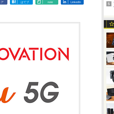
ェア
はてブ
note
LinkedIn