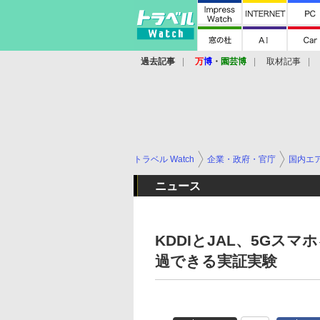
過去記事
万
博
・
園芸博
取材記事
トラベル Watch
企業・政府・官庁
国内エ
ニュース
KDDIとJAL、5G
過できる実証実験