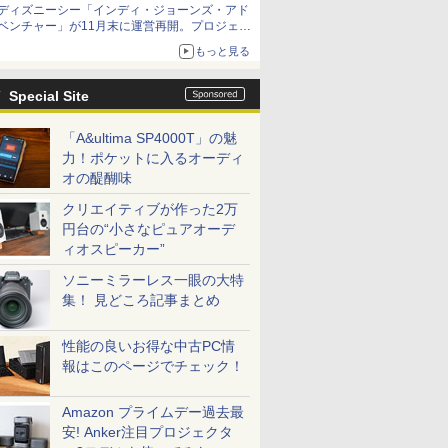
ディズニーシー「インディ・ジョーンズ・アド
ベンチャー」が11月末に運営再開。プロジェク
ションマッピングを追加、DPAは1500円
もっと見る
Special Site
「A&ultima SP4000T」の魅
力！ポケットに入るオーディ
オの醍醐味
クリエイティブが作った2万
円台の“小さなピュアオーデ
ィオスピーカー”
ソニーミラーレス一眼の大特
集！ 見どころ記事まとめ
性能の良いお得な中古PC情
報はこのページでチェック！
Amazon プライムデー過去最
安! Anker注目プロジェクタ