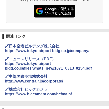
GRANDOOR ステンレス保冷剤 2個セット 2
026リニューアル 急速冷凍 空間倍増 衛生的
コンパクト 保冷力長持ち
￥2,980
熊撃退スプレー 熊よけスプレー 熊スプレー
【日本企業販売】超強力クマ対策スプレー 30
関連リンク
0ml（連続噴射30秒）110ml（連続噴射15
秒）射程5～10m 安全ロック搭載 携帯収納袋
🔗日本空港ビルデング株式会社
付き ヒグマ・イノシシ対策 自治体・教育機
https://www.tokyo-airport-bldg.co.jp/company/
関の購入実績 登山・キャンプ・アウトドア・
防災用品 長期保存可能 緊急時用 日本国内発
🔗ニュースリリース（PDF）
送
https://www.tokyo-airport-
bldg.co.jp/files/whats_new/1071_0313_0154.pdf
￥3,680
🔗中部国際空港株式会社
http://www.centrair.jp/corporate/
BUNDOK(バンドック)ソロ ドーム 1 EX BDK
-08EX カーキ ソロキャンプ ポリエステル フ
🔗株式会社ビックカメラ
レーム ドーム型 テント
https://www.biccamera.com/bc/main/
￥14,800