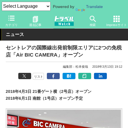
Powered by
Translate
トラベル Watch
地域
国内旅行
中部
カテゴリ
過去記事
検索
Impressサイト
ニュース
セントレアの国際線出発前制限エリアに2つの免税
店「Air BIC CAMERA」オープン
編集部：松本俊哉
2018年3月13日 19:12
リスト
2018年4月3日 21番ゲート横（2号店）オープン
2018年6月1日 南館（1号店）オープン予定