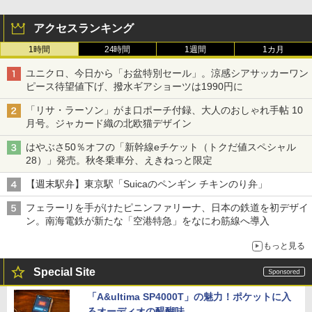
アクセスランキング
1時間
24時間
1週間
1カ月
ユニクロ、今日から「お盆特別セール」。涼感シアサッカーワン
ピース待望値下げ、撥水ギアショーツは1990円に
「リサ・ラーソン」がま口ポーチ付録、大人のおしゃれ手帖 10
月号。ジャカード織の北欧猫デザイン
はやぶさ50％オフの「新幹線eチケット（トクだ値スペシャル
28）」発売。秋冬乗車分、えきねっと限定
【週末駅弁】東京駅「Suicaのペンギン チキンのり弁」
フェラーリを手がけたピニンファリーナ、日本の鉄道を初デザイ
ン。南海電鉄が新たな「空港特急」をなにわ筋線へ導入
もっと見る
Special Site
「A&ultima SP4000T」の魅力！ポケットに入
るオーディオの醍醐味