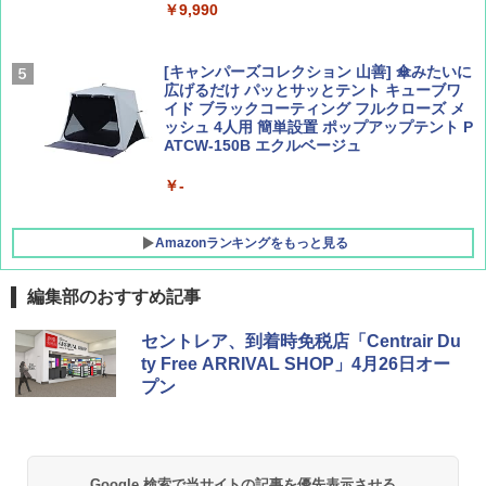
￥9,990
￥1,760
￥2,277
[キャンパーズコレクション 山善] 傘みたいに
広げるだけ パッとサッとテント キューブワ
イド ブラックコーティング フルクローズ メ
ッシュ 4人用 簡単設置 ポップアップテント P
ATCW-150B エクルベージュ
￥-
Amazonランキングをもっと見る
編集部のおすすめ記事
DEWEL パラソル 大型 ビーチ アウトドアパ
セントレア、到着時免税店「Centrair Du
ラソル ガーデン サイトシート付 折りたたみ
ty Free ARRIVAL SHOP」4月26日オー
防水 UVカット 4段階高さ調整 軽量 収納袋付
プン
き
￥6,459
Google 検索で当サイトの記事を優先表示させる