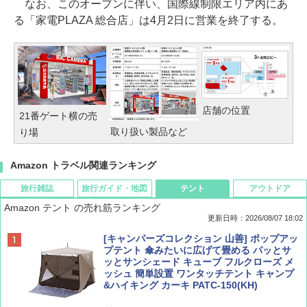
なお、このオープンに伴い、国際線制限エリア内にあ
る「家電PLAZA 総合店」は4月2日に営業を終了する。
店舗の位置
21番ゲート横の売
取り扱い製品など
り場
Amazon トラベル関連ランキング
旅行雑誌
旅行ガイド・地図
テント
アウトドア
Amazon テント の売れ筋ランキング
更新日時：2026/08/07 18:02
ディズニーファン ２０２６年 ９月号 [雑
僕が見た未来【完全版】
[キャンパーズコレクション 山善] ポップアッ
誌] (ＤＩＳＮＥＹ ＦＡＮ)
プテント 傘みたいに広げて畳める パッとサ
ッとサンシェード キューブ フルクローズ メ
￥0
ッシュ 簡単設置 ワンタッチテント キャンプ
￥713
&ハイキング カーキ PATC-150(KH)