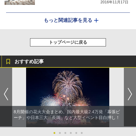
2016年11月17日
もっと関連記事を見る
トップページに戻る
おすすめ記事
8月開催の花火大会まとめ。国内最大級2.4万発「幕張ビ
ーチ」や日本三大「長岡」など大型イベント目白押し！
●
●
●
●
●
●