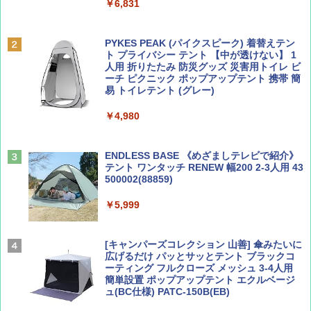
￥6,831
BE-PAL(ビ-パル) 2026年 9 月号【特別付録:
D40 地球の歩き方 チェンマイ タイ北部の魅
SOTO ミニマル"旅"財布 ランダム2種】
力的な町 2026～2027 地球の歩き方D アジア
PYKES PEAK (パイクスピーク) 着替えテン
ト プライバシー テント 【中が透けない】 1
￥1,500
￥2,079
人用 折りたたみ 防災グッズ 災害用トイレ ビ
ーチ ピクニック ポップアップテント 携帯 簡
易 トイレテント (グレー)
山と溪谷 2026年8月号「南アルプス大全」
A09 地球の歩き方 イタリア 2026～2027 地
￥4,980
球の歩き方A ヨーロッパ
￥1,540
￥2,479
ENDLESS BASE 《めざましテレビで紹介》
テント ワンタッチ RENEW 幅200 2-3人用 43
500002(88859)
Coyote No.89 特集 星野道夫 夢見る旅
地球の歩き方 スター・ウォーズ
￥5,999
￥1,540
￥2,695
[キャンパーズコレクション 山善] 傘みたいに
広げるだけ パッとサッとテント ブラックコ
ーティング フルクローズ メッシュ 3-4人用
簡単設置 ポップアップテント エクルベージ
AIRLINE（エアライン）2026年9月号【特
A26 地球の歩き方 チェコ ポーランド スロヴ
ュ(BC仕様) PATC-150B(EB)
集】ボーイング110周年を祝して！
ァキア 2026～2027 地球の歩き方A ヨーロッ
パ