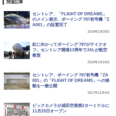
関連記事
着替えテント トイレテント 透けない【換気
通気窓付き】収納袋付き UVカット 防水 防災
セントレア、「FLIGHT OF DREAMS」
コンパクト iimono117 (ブルー)
のメイン展示、ボーイング 787初号機「Z
￥3,080
A001」の設置完了
2018年2月28日
虹に向かってボーイング 787がテイクオ
フ。セントレア開港13周年でJALが航空
教室
2018年2月19日
セントレア、ボーイング 787初号機「ZA
001」の「FLIGHT OF DREAMS」への移
動を一般公開
2017年12月4日
ビックカメラが成田空港第2ターミナルに
11月25日オープン