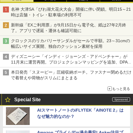
名神 大津SA「びわ湖大花火大会」開催に伴い閉鎖。明日15～21
時は店舗・トイレ・駐車場の利用不可
新幹線「EXご利用票」が9月15日から電子化、紙は27年2月終
了。アプリで遅延・運休も確認可能に
クロックスのリカバリーサンダルがセールで半額。23～31cmの
幅広いサイズ展開、独自のクッション素材を採用
ディズニーシー「インディ・ジョーンズ・アドベンチャー」が
11月末に運営再開。プロジェクションマッピングを追加、DPA
は1500円
本日発売「スヌーピー」圧縮収納ポーチ。ファスナー閉めるだけ
で着替えや荷物がスリムにまとまる
もっと見る
Special Site
AIスマートノートのiFLYTEK「AINOTE 2」は
なぜ魅力的なのか？
Amazon プライムデー過去最安! Anker注目プ