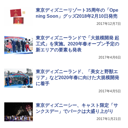
き
東京ディズニーリゾート35周年の「Ope
￥6,459
ning Soon」グッズ2018年2月10日発売
2017年12月7日
ポインターライト 強力 小型 緑色/赤色/青紫色
USB充電式 高精度 超長距離照射 長時間使用
東京ディズニーランドで「大規模開発 起
可能 安全ロック付き 高安全性 金属製耐久 コ
ンパクト多機能設計 持ち運び便利 アウトド
工式」を実施。2020年春オープン予定の
ア/オフィス/教育現場/展示会用 緑
新エリアの要素も発表
2017年4月6日
￥1,180
東京ディズニーランド、「美女と野獣エ
リア」など2020年春に向けた大規模開発
に着手
2017年4月5日
東京ディズニーシー、キャスト限定「サ
ンクスデー」でパークは大盛り上がり
2017年1月21日