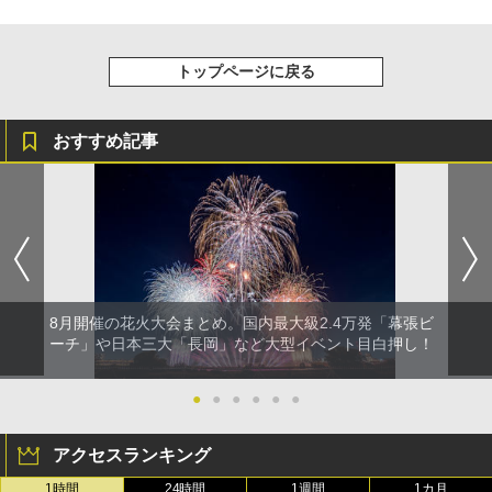
トップページに戻る
おすすめ記事
8月開催の花火大会まとめ。国内最大級2.4万発「幕張ビ
ーチ」や日本三大「長岡」など大型イベント目白押し！
●
●
●
●
●
●
アクセスランキング
1時間
24時間
1週間
1カ月