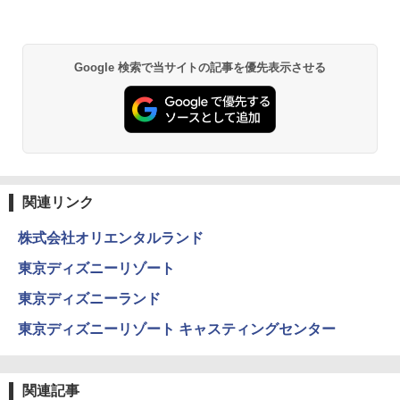
￥14,800
GRANDOOR ステンレス保冷剤 2個セット 2
Google 検索で当サイトの記事を優先表示させる
026リニューアル 急速冷凍 空間倍増 衛生的
コンパクト 保冷力長持ち
￥2,980
熊撃退スプレー 熊よけスプレー 熊スプレー
【日本企業販売】超強力クマ対策スプレー 30
0ml（連続噴射30秒）110ml（連続噴射15
関連リンク
秒）射程5～10m 安全ロック搭載 携帯収納袋
付き ヒグマ・イノシシ対策 自治体・教育機
株式会社オリエンタルランド
関の購入実績 登山・キャンプ・アウトドア・
防災用品 長期保存可能 緊急時用 日本国内発
東京ディズニーリゾート
送
東京ディズニーランド
￥3,680
東京ディズニーリゾート キャスティングセンター
DEWEL パラソル 大型 ビーチ アウトドアパ
ラソル ガーデン サイトシート付 折りたたみ
関連記事
防水 UVカット 4段階高さ調整 軽量 収納袋付