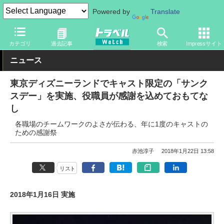
Powered by
Translate
トラベル Watch
旅の情報
観光地
ディズニーリゾート
カテゴリ
過去記事
検索
Impressサイト
ニュース
東京ディズニーランドでキャスト限定の「サンク
スデー」を実施、役職員が感謝を込めておもてな
し
各職場のチームワークのよさが伝わる、年に1度のキャストの
ための感謝祭
赤池淳子
2018年1月22日 13:58
リスト
2018年1月16日 実施