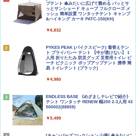
誌] (ＤＩＳＮＥＹ ＦＡＮ)
力的な町 2026～2027 地球の歩き方D アジア
プテント 傘みたいに広げて畳める パッとサ
ッとサンシェード キューブ フルクローズ メ
ッシュ 簡単設置 ワンタッチテント キャンプ
￥713
￥2,079
&ハイキング カーキ PATC-150(KH)
￥6,832
Coyote No.89 特集 星野道夫 夢見る旅
A09 地球の歩き方 イタリア 2026～2027 地
球の歩き方A ヨーロッパ
PYKES PEAK (パイクスピーク) 着替えテン
￥1,540
ト プライバシー テント 【中が透けない】 1
￥2,479
人用 折りたたみ 防災グッズ 災害用トイレ ビ
ーチ ピクニック ポップアップテント 携帯 簡
易 トイレテント (ブラック)
山と溪谷 2026年8月号「南アルプス大全」
A26 地球の歩き方 チェコ ポーランド スロヴ
￥4,980
ァキア 2026～2027 地球の歩き方A ヨーロッ
パ
￥1,540
￥2,277
ENDLESS BASE 《めざましテレビで紹介》
テント ワンタッチ RENEW 幅200 2-3人用 43
500002(88859)
AIRLINE（エアライン）2026年9月号【特
地球の歩き方 スター・ウォーズ
集】ボーイング110周年を祝して！
￥5,499
￥2,695
￥1,760
[キャンパーズコレクション 山善] 傘みたいに