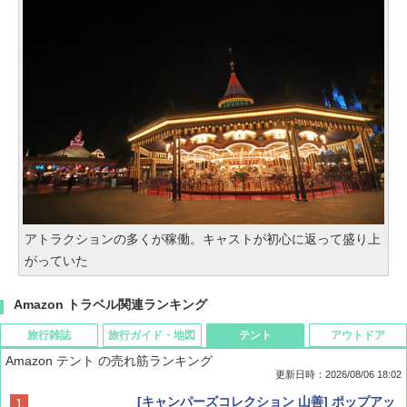
アトラクションの多くが稼働。キャストが初心に返って盛り上
がっていた
Amazon トラベル関連ランキング
旅行雑誌
旅行ガイド・地図
テント
アウトドア
Amazon テント の売れ筋ランキング
更新日時：2026/08/06 18:02
ディズニーファン ２０２６年 ９月号 [雑
D40 地球の歩き方 チェンマイ タイ北部の魅
[キャンパーズコレクション 山善] ポップアッ