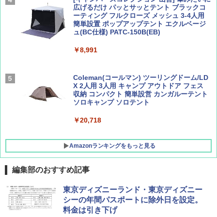
広げるだけ パッとサッとテント ブラックコ
ーティング フルクローズ メッシュ 3-4人用
簡単設置 ポップアップテント エクルベージ
BE-PAL(ビ-パル) 2026年 9 月号【特別付録:
新しい日本地理 地図・統計・移動から読み
ュ(BC仕様) PATC-150B(EB)
SOTO ミニマル"旅"財布 ランダム2種】
解く (講談社現代新書)
￥8,991
￥1,500
￥1,540
Coleman(コールマン) ツーリングドーム/LD
X 2人用 3人用 キャンプ アウトドア フェス
収納 コンパクト 簡単設営 カンガルーテント
ソロキャンプ ソロテント
￥20,718
Amazonランキングをもっと見る
編集部のおすすめ記事
BUNDOK(バンドック)ソロ ドーム 1 EX BDK
東京ディズニーランド・東京ディズニー
-08EX カーキ ソロキャンプ ポリエステル フ
シーの年間パスポートに除外日を設定。
レーム テント
料金は引き下げ