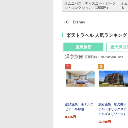
オムニバス（ディズニー・ビーク
オム
ル・コレクション、1200円）
る
（C）Disney
楽天トラベル 人気ランキング
温泉旅館
露天風呂
温泉旅館
更新日時：2026/08/08 00:00
那須温泉 ホテルエ
別府温泉 杉乃井ホ
ピナール那須
テル（オリックスホ
テルズ＆リゾーツ）
9,135円～
13,400円～