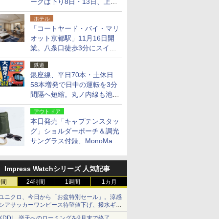
ークは下り8日・13日、上り
14日・15日
ホテル
「コートヤード・バイ・マリ
オット京都駅」11月16日開
業。八条口徒歩3分にスイー
ト含む全270室、ダイニング
鉄道
も併設
銀座線、平日70本・土休日
58本増発で日中の運転を3分
間隔へ短縮。丸ノ内線も池袋
～中野坂上を4分間隔に
アウトドア
本日発売「キャプテンスタッ
グ」ショルダーポーチ＆調光
サングラス付録、MonoMax
9月号増刊
Impress Watchシリーズ 人気記事
時間
24時間
1週間
1カ月
ユニクロ、今日から「お盆特別セール」。涼感
シアサッカーワンピース待望値下げ、撥水ギア
ショーツは1990円に
KDDI、楽天へのローミングを9月末で終了