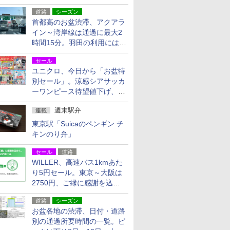
活動・復旧支援
道路
シーズン
首都高のお盆渋滞、アクアラ
イン～湾岸線は通過に最大2
時間15分。羽田の利用には
「空港西出口」の利用検討を
セール
ユニクロ、今日から「お盆特
別セール」。涼感シアサッカ
ーワンピース待望値下げ、撥
水ギアショーツは1990円に
週末駅弁
連載
東京駅「Suicaのペンギン チ
キンのり弁」
セール
道路
WILLER、高速バス1kmあた
り5円セール。東京～大阪は
2750円、ご縁に感謝を込め
た20周年記念キャンペーン
道路
シーズン
お盆各地の渋滞、日付・道路
別の通過所要時間の一覧。ピ