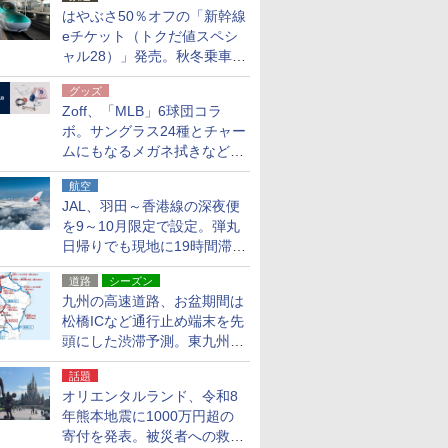
はやぶさ50％オフの「新幹線
eチケット（トクだ値スペシ
ャル28）」発売。秋冬乗車
分、えきねっと限定
グッズ
Zoff、「MLB」6球団コラ
ボ。サングラス24種とチャー
ムにもなるメガネ拭きなど雑
貨24種
航空
JAL、羽田～香港線の深夜便
を9～10月限定で設定。弾丸
日帰りでも現地に19時間滞在
できる
道路
シーズン
九州の高速道路、お盆期間は
松橋ICなど通行止め端末を先
頭にした渋滞予測。東九州道
への迂回は料金調整を実施
話題
オリエンタルランド、令和8
年熊本地震に1000万円超の
寄付を発表。被災者への救援