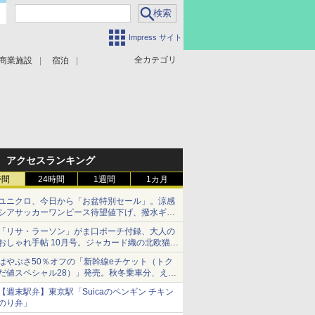
Impress サイト
全カテゴリ
商業施設
宿泊
アクセスランキング
時間
24時間
1週間
1カ月
ユニクロ、今日から「お盆特別セール」。涼感
シアサッカーワンピース待望値下げ、撥水ギア
ショーツは1990円に
「リサ・ラーソン」がま口ポーチ付録、大人の
おしゃれ手帖 10月号。ジャカード織の北欧猫デ
ザイン
はやぶさ50％オフの「新幹線eチケット（トク
だ値スペシャル28）」発売。秋冬乗車分、えき
ねっと限定
【週末駅弁】東京駅「Suicaのペンギン チキン
のり弁」