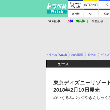
過去記事
万
博
・
園芸博
取材記事
トラベル Watch
旅の情報
観光地
ディズ
ニュース
東京ディズニーリゾート35
2018年2月10日発売
ぬいぐるみバッジやきんちゃくな