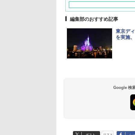
編集部のおすすめ記事
東京ディ
を実施、
草津温泉 ホテル櫻
品川プリンスホテル
グランドニッコー東
海のサウナ＆スパ
東京ドームホテル
シェラトン・グラン
井
京ベイ 舞浜
オールインクルーシ
デ・トーキョーベ
7,037円～
7,980円～
ブ 島原温泉ホテル
イ・ホテル
14,300円～
6,800円～
南風楼
10,450円～
7,950円～
Google
ポスト
リスト
シ