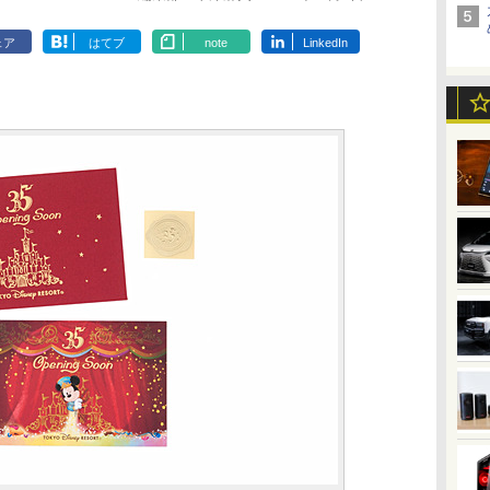
ェア
はてブ
note
LinkedIn