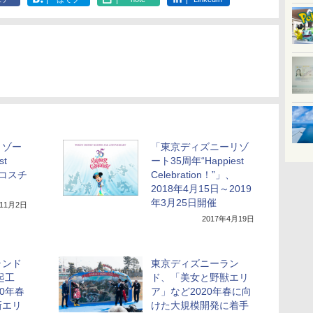
リゾー
「東京ディズニーリゾ
st
ート35周年“Happiest
”のコスチ
Celebration！”」、
2018年4月15日～2019
年3月25日開催
年11月2日
2017年4月19日
ランド
東京ディズニーラン
起工
ド、「美女と野獣エリ
0年春
ア」など2020年春に向
新エリ
けた大規模開発に着手