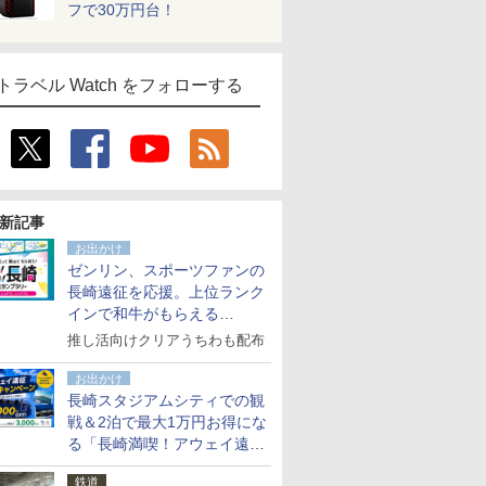
フで30万円台！
トラベル Watch をフォローする
新記事
お出かけ
ゼンリン、スポーツファンの
長崎遠征を応援。上位ランク
インで和牛がもらえる
「GO！GO！長崎スタンプラ
推し活向けクリアうちわも配布
リー」
お出かけ
長崎スタジアムシティでの観
戦＆2泊で最大1万円お得にな
る「長崎満喫！アウェイ遠征
応援キャンペーン」
鉄道