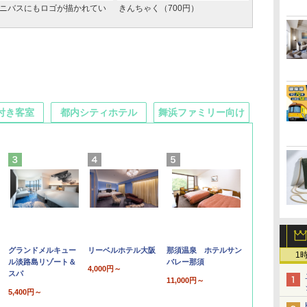
ニバスにもロゴが描かれてい
きんちゃく（700円）
付き客室
都内シティホテル
舞浜ファミリー向け
グランドメルキュー
リーベルホテル大阪
那須温泉 ホテルサン
1
ル淡路島リゾート＆
バレー那須
4,000円～
スパ
11,000円～
5,400円～