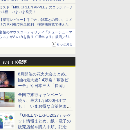
ミスド「Mrs. GREEN APPLE」のコラボドーナ
ツ4種、いよいよ発売！
【家電レビュー】手ごわい雑草との戦い、コメ
リの草刈機で完全勝利 掃除機感覚で使えた
老舗のマウスユーティリティ「チューチューマ
ウス」がAIの力を借りて15年ぶりに復活／64bit
化、Windows 10/11、「Chrome」も走り回
もっと見る
る。復活記念で2026年末まで500円
おすすめ記事
8月開催の花火大会まとめ。
国内最大級2.4万発「幕張ビ
ーチ」や日本三大「長岡」な
ど大型イベント目白押し！
全国で旅行キャンペーン
続々、最大1万5000円オフ
も！ いまお得な自治体まと
め
「GREEN×EXPO2027」チケ
ット情報まとめ。紙・電子の
販売店舗や購入手順、記念チ