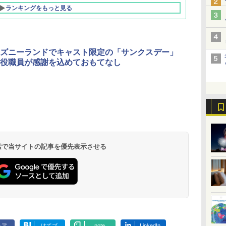
ランキングをもっと見る
ズニーランドでキャスト限定の「サンクスデー」
役職員が感謝を込めておもてなし
北陸 福井 あわら
品川プリンスホテ
舞浜ビューホテル
箱根湯本温泉 ホテ
ホテルトラスティ東
オリエンタルホテル
下呂温泉 水明館
住友不動産ホテル ヴ
東京ベイ舞浜ホテル
温泉 清風荘（北陸
ル イーストタワー
ｂｙ ＨＵＬＩＣ
ル おかだ
京ベイサイド
東京ベイ
ィラフォンテーヌグラ
ファーストリゾート
8,250円～
最大級の庭園露天風
（旧：東京ベイ舞浜
ンド東京有明
9,958円～
11,200円～
5,450円～
5,200円～
4,290円～
呂の宿 清風荘）
ホテル）
19,541円～
5,758円～
6,070円～
 検索で当サイトの記事を優先表示させる
ェア
はてブ
note
LinkedIn