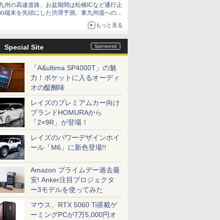
九州の高速道路、お盆期間は松橋ICなど通行止
め端末を先頭にした渋滞予測。東九州道への迂
回は料金調整を実施
もっと見る
Special Site
「A&ultima SP4000T」の魅
力！ポケットに入るオーディ
オの醍醐味
レイズのプレミアムカー向け
ブランドHOMURAから
「2×9R」が登場！
レイズのパワーデザインホイ
ール「M6」に新色登場!!
Amazon プライムデー過去最
安! Anker注目プロジェクタ
ー3モデルを使ってみた
マウス、RTX 5060 Ti搭載ゲ
ーミングPCが7万5,000円オ