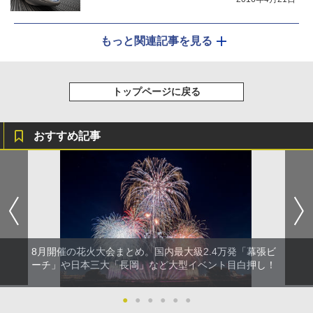
もっと関連記事を見る
トップページに戻る
おすすめ記事
8月開催の花火大会まとめ。国内最大級2.4万発「幕張ビ
ーチ」や日本三大「長岡」など大型イベント目白押し！
●
●
●
●
●
●