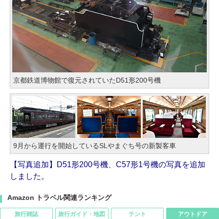
京都鉄道博物館で復元されていたD51形200号機
9月から運行を開始しているSLやまぐち号の新製客車
【写真追加】D51形200号機、C57形1号機の写真を追加
しました。
Amazon トラベル関連ランキング
旅行雑誌
旅行ガイド・地図
テント
アウトドア