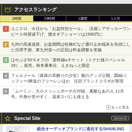
アクセスランキング
1時間
24時間
1週間
1カ月
ユニクロ、今日から「お盆特別セール」。涼感シアサッカーワン
ピース待望値下げ、撥水ギアショーツは1990円に
九州の高速道路、お盆期間は松橋ICなど通行止め端末を先頭にし
た渋滞予測。東九州道への迂回は料金調整を実施
はやぶさ50％オフの「新幹線eチケット（トクだ値スペシャル
28）」発売。秋冬乗車分、えきねっと限定
フェルメール《真珠の耳飾りの少女》展のグッズ公開。図録/ミ
ッフィー/葬送のフリーレンほか、注目ブランドコラボが実現
「ムーミン」大小メッシュポーチが付録、素敵なあの人 11月
号。中身が見やすく、温泉スパにも使える
もっと見る
Special Site
総合オーディオブランドに進化するSHANLING