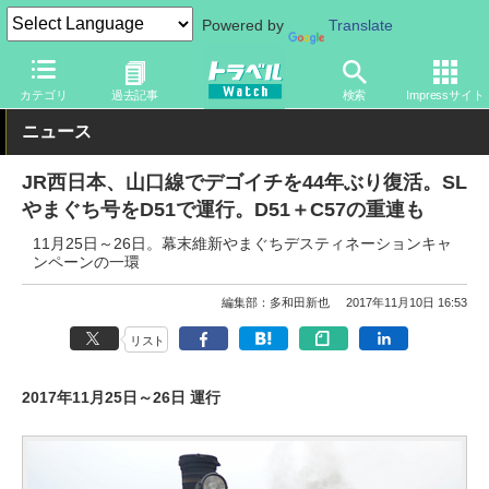
Powered by
Translate
トラベル Watch
地域
国内旅行
中国
カテゴリ
過去記事
検索
Impressサイト
ニュース
JR西日本、山口線でデゴイチを44年ぶり復活。SL
やまぐち号をD51で運行。D51＋C57の重連も
11月25日～26日。幕末維新やまぐちデスティネーションキャ
ンペーンの一環
編集部：多和田新也
2017年11月10日 16:53
リスト
2017年11月25日～26日 運行