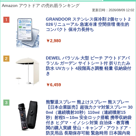
Amazon アウトドア の売れ筋ランキング
更新日時：2026/08/09 12:02
BE-PAL(ビ-パル) 2026年 9 月号【特別付録:
地球の歩き方 スター・ウォーズ
[キャンパーズコレクション 山善] ポップアッ
GRANDOOR ステンレス保冷剤 2個セット 2
SOTO ミニマル"旅"財布 ランダム2種】
プテント 傘みたいに広げて畳める パッとサ
026リニューアル 急速冷凍 空間倍増 衛生的
ッとサンシェード キューブ フルクローズ メ
コンパクト 保冷力長持ち
￥2,695
ッシュ 簡単設置 ワンタッチテント キャンプ
￥1,500
&ハイキング カーキ PATC-150(KH)
￥2,980
￥6,830
ディズニーファン ２０２６年 ９月号 [雑
D40 地球の歩き方 チェンマイ タイ北部の魅
DEWEL パラソル 大型 ビーチ アウトドアパ
誌] (ＤＩＳＮＥＹ ＦＡＮ)
力的な町 2026～2027 地球の歩き方D アジア
ラソル ガーデン サイトシート付 折りたたみ
PYKES PEAK (パイクスピーク) 着替えテン
防水 UVカット 4段階高さ調整 軽量 収納袋付
ト プライバシー テント 【中が透けない】 1
き
￥713
￥2,079
人用 折りたたみ 防災グッズ 災害用トイレ ビ
ーチ ピクニック ポップアップテント 携帯 簡
￥6,459
易 トイレテント (ブラック)
山と溪谷 2026年8月号「南アルプス大全」
A09 地球の歩き方 イタリア 2026～2027 地
￥4,980
球の歩き方A ヨーロッパ
熊撃退スプレー 熊よけスプレー 熊スプレー
￥1,540
【日本企業販売】超強力クマ対策スプレー 30
￥2,479
0ml（連続噴射30秒）110ml（連続噴射15
ENDLESS BASE 《めざましテレビで紹介》
秒）射程5～10m 安全ロック搭載 携帯収納袋
テント ワンタッチ RENEW 幅200 2-3人用 43
付き ヒグマ・イノシシ対策 自治体・教育機
500002(89232)
関の購入実績 登山・キャンプ・アウトドア・
防災用品 長期保存可能 緊急時用 日本国内発
Coyote No.89 特集 星野道夫 夢見る旅
A26 地球の歩き方 チェコ ポーランド スロヴ