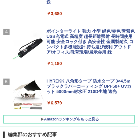
送
ァキア 2026～2027 地球の歩き方A ヨーロッ
￥5,999
パ
￥1,540
￥3,680
￥2,277
[キャンパーズコレクション 山善] 傘みたいに
広げるだけ パッとサッとテント ブラックコ
ーティング フルクローズ メッシュ 3-4人用
ポインターライト 強力 小型 緑色/赤色/青紫色
簡単設置 ポップアップテント エクルベージ
USB充電式 高精度 超長距離照射 長時間使用
AIRLINE（エアライン）2026年9月号【特
新しい日本地理 地図・統計・移動から読み
ュ(BC仕様) PATC-150B(EB)
可能 安全ロック付き 高安全性 金属製耐久 コ
集】ボーイング110周年を祝して！
解く (講談社現代新書)
ンパクト多機能設計 持ち運び便利 アウトド
ア/オフィス/教育現場/展示会用 緑
￥9,990
￥1,760
￥1,540
￥1,180
[キャンパーズコレクション 山善] 傘みたいに
広げるだけ パッとサッとテント キューブワ
イド ブラックコーティング フルクローズ メ
HYREKK 八角形タープ 防水タープ 3×4.5m
ッシュ 4人用 簡単設置 ポップアップテント P
ブラックラバーコーティング UPF50+ UVカ
ATCW-150B エクルベージュ
ット 5000mm耐水圧 210D生地 遮光
￥-
￥6,579
Amazonランキングをもっと見る
編集部のおすすめ記事