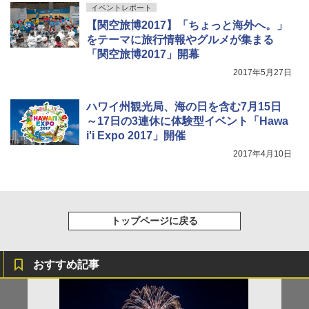
イベントレポート
【関空旅博2017】「ちょっと海外へ。」
着替えテント トイレテント 透けない【換気
をテーマに旅行情報やグルメが集まる
通気窓付き】収納袋付き UVカット 防水 防災
「関空旅博2017」開幕
コンパクト iimono117 (ブルー)
2017年5月27日
￥3,080
ハワイ州観光局、海の日を含む7月15日
～17日の3連休に体験型イベント「Hawa
i'i Expo 2017」開催
2017年4月10日
トップページに戻る
おすすめ記事