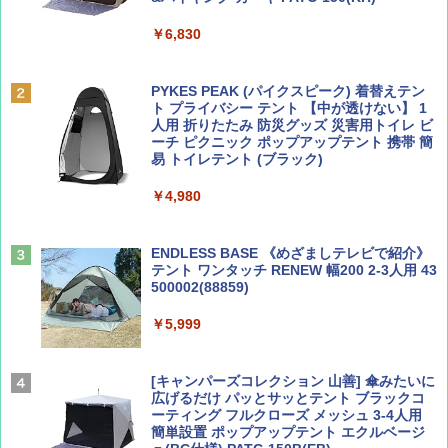
￥6,830
ディズニーファン ２０２６年 ９月号 [雑
地球の歩き方 スター・ウォーズ
誌] (ＤＩＳＮＥＹ ＦＡＮ)
PYKES PEAK (パイクスピーク) 着替えテン
￥2,695
ト プライバシー テント 【中が透けない】 1
￥713
人用 折りたたみ 防災グッズ 災害用トイレ ビ
ーチ ピクニック ポップアップテント 携帯 簡
易 トイレテント (ブラック)
山と溪谷 2026年8月号「南アルプス大全」
僕が見た未来【完全版】
￥4,980
￥1,540
￥0
ENDLESS BASE 《めざましテレビで紹介》
テント ワンタッチ RENEW 幅200 2-3人用 43
500002(88859)
Coyote No.89 特集 星野道夫 夢見る旅
A09 地球の歩き方 イタリア 2026～2027 地
球の歩き方A ヨーロッパ
￥5,999
￥1,540
￥2,479
[キャンパーズコレクション 山善] 傘みたいに
広げるだけ パッとサッとテント ブラックコ
ーティング フルクローズ メッシュ 3-4人用
簡単設置 ポップアップテント エクルベージ
AIRLINE（エアライン）2026年9月号【特
A26 地球の歩き方 チェコ ポーランド スロヴ