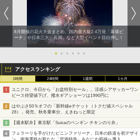
8月開催の花火大会まとめ。国内最大級2.4万発「幕張ビ
ーチ」や日本三大「長岡」など大型イベント目白押し！
●
●
●
●
●
●
アクセスランキング
1時間
24時間
1週間
1カ月
ユニクロ、今日から「お盆特別セール」。涼感シアサッカーワン
ピース待望値下げ、撥水ギアショーツは1990円に
はやぶさ50％オフの「新幹線eチケット（トクだ値スペシャル
28）」発売。秋冬乗車分、えきねっと限定
【週末駅弁】東京駅「Suicaのペンギン チキンのり弁」
フェラーリを手がけたピニンファリーナ、日本の鉄道を初デザイ
ン。南海電鉄が新たな「空港特急」をなにわ筋線へ導入