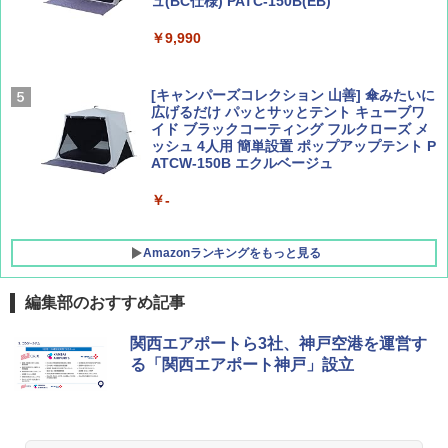
ュ(BC仕様) PATC-150B(EB)
集】ボーイング110周年を祝して！
ァキア 2026～2027 地球の歩き方A ヨーロッ
パ
￥9,990
￥1,760
￥2,277
[キャンパーズコレクション 山善] 傘みたいに
広げるだけ パッとサッとテント キューブワ
イド ブラックコーティング フルクローズ メ
ッシュ 4人用 簡単設置 ポップアップテント P
ATCW-150B エクルベージュ
￥-
Amazonランキングをもっと見る
編集部のおすすめ記事
GRANDOOR ステンレス保冷剤 2個セット 2
関西エアポートら3社、神戸空港を運営す
026リニューアル 急速冷凍 空間倍増 衛生的
る「関西エアポート神戸」設立
コンパクト 保冷力長持ち
￥2,980