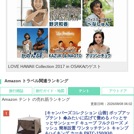
LOVE HAWAII Collection 2017 in OSAKAのゲスト
Amazon トラベル関連ランキング
旅行雑誌
旅行ガイド・地図
テント
アウトドア
Amazon テント の売れ筋ランキング
更新日時：2026/08/08 06:02
BE-PAL(ビ-パル) 2026年 9 月号【特別付録:
D40 地球の歩き方 チェンマイ タイ北部の魅
[キャンパーズコレクション 山善] ポップアッ
SOTO ミニマル"旅"財布 ランダム2種】
力的な町 2026～2027 地球の歩き方D アジア
プテント 傘みたいに広げて畳める パッとサ
ッとサンシェード キューブ フルクローズ メ
ッシュ 簡単設置 ワンタッチテント キャンプ
￥1,500
￥2,079
&ハイキング カーキ PATC-150(KH)