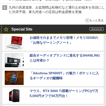
九州の高速道路、お盆期間は松橋ICなど通行止め端末を先頭にし
た渋滞予測。東九州道への迂回は料金調整を実施
もっと見る
Special Site
お値段そのままでメモリ倍増！メモリ32GBの
「お得なゲーミングノート」
総合オーディオブランドに進化するSHANLING
とは何者か？
「A&ultima SP4000T」の魅力！ポケットに入
るオーディオの醍醐味
マウス、RTX 5060 Ti搭載ゲーミングPCが7万
5,000円オフで30万円台！