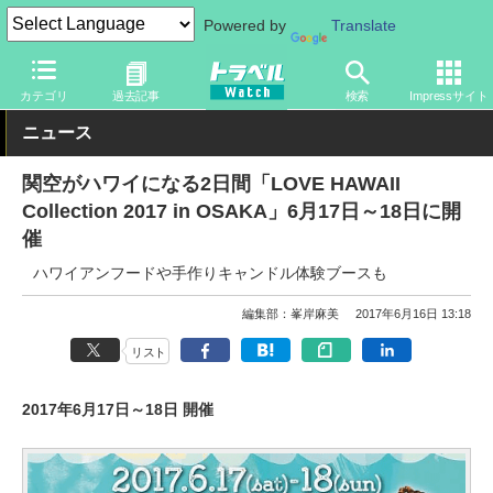
Powered by
Translate
トラベル Watch
地域
海外旅行
ハワイ
カテゴリ
過去記事
検索
Impressサイト
ニュース
関空がハワイになる2日間「LOVE HAWAII
Collection 2017 in OSAKA」6月17日～18日に開
催
ハワイアンフードや手作りキャンドル体験ブースも
編集部：峯岸麻美
2017年6月16日 13:18
リスト
2017年6月17日～18日 開催