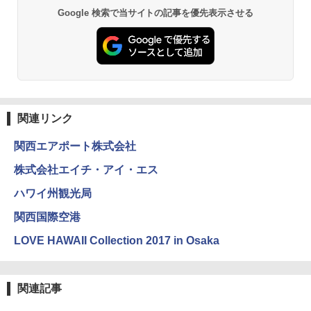
BUNDOK(バンドック)ソロ ドーム 1 EX BDK
Google 検索で当サイトの記事を優先表示させる
-08EX カーキ ソロキャンプ ポリエステル フ
レーム ドーム型 テント
￥14,800
DEWEL パラソル 大型 ビーチ アウトドアパ
ラソル ガーデン サイトシート付 折りたたみ
関連リンク
防水 UVカット 4段階高さ調整 軽量 収納袋付
き
関西エアポート株式会社
￥6,459
株式会社エイチ・アイ・エス
ハワイ州観光局
熊撃退スプレー 熊よけスプレー 熊スプレー
【日本企業販売】超強力クマ対策スプレー 30
関西国際空港
0ml（連続噴射30秒）110ml（連続噴射15
秒）射程5～10m 安全ロック搭載 携帯収納袋
LOVE HAWAII Collection 2017 in Osaka
付き ヒグマ・イノシシ対策 自治体・教育機
関の購入実績 登山・キャンプ・アウトドア・
防災用品 長期保存可能 緊急時用 日本国内発
送
関連記事
￥3,680