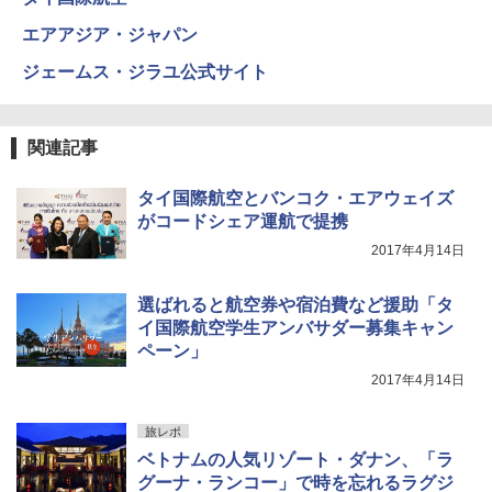
球の歩き方A ヨーロッパ
￥5,999
熊撃退スプレー 熊よけスプレー 熊スプレー
【日本企業販売】超強力クマ対策スプレー 30
エアアジア・ジャパン
￥2,479
0ml（連続噴射30秒）110ml（連続噴射15
[キャンパーズコレクション 山善] 傘みたいに
秒）射程5～10m 安全ロック搭載 携帯収納袋
ジェームス・ジラユ公式サイト
広げるだけ パッとサッとテント ブラックコ
付き ヒグマ・イノシシ対策 自治体・教育機
ーティング フルクローズ メッシュ 3-4人用
関の購入実績 登山・キャンプ・アウトドア・
簡単設置 ポップアップテント エクルベージ
防災用品 長期保存可能 緊急時用 日本国内発
A26 地球の歩き方 チェコ ポーランド スロヴ
ュ(BC仕様) PATC-150B(EB)
送
ァキア 2026～2027 地球の歩き方A ヨーロッ
関連記事
パ
￥9,990
￥3,680
タイ国際航空とバンコク・エアウェイズ
￥2,277
がコードシェア運航で提携
[キャンパーズコレクション 山善] 傘みたいに
着替えテント トイレテント 透けない【換気
2017年4月14日
広げるだけ パッとサッとテント キューブワ
通気窓付き】収納袋付き UVカット 防水 防災
イド ブラックコーティング フルクローズ メ
コンパクト iimono117 (ブルー)
ッシュ 4人用 簡単設置 ポップアップテント P
選ばれると航空券や宿泊費など援助「タ
ATCW-150B エクルベージュ
￥3,080
イ国際航空学生アンバサダー募集キャン
ペーン」
￥-
2017年4月14日
旅レポ
ベトナムの人気リゾート・ダナン、「ラ
グーナ・ランコー」で時を忘れるラグジ