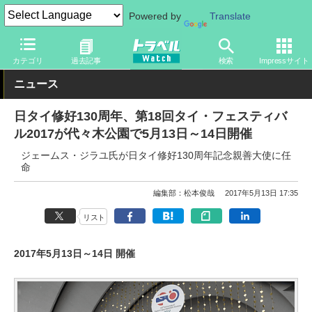
Powered by
Translate
トラベル Watch
地域
国内旅行
東京
カテゴリ
過去記事
検索
Impressサイト
ニュース
日タイ修好130周年、第18回タイ・フェスティバ
ル2017が代々木公園で5月13日～14日開催
ジェームス・ジラユ氏が日タイ修好130周年記念親善大使に任
命
編集部：松本俊哉
2017年5月13日 17:35
リスト
2017年5月13日～14日 開催