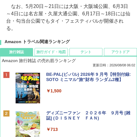
なお、5月20日～21日には大阪・大阪城公園、6月3日
～4日には名古屋・久屋大通公園、6月17日～18日には仙
台・勾当台公園でもタイ・フェスティバルが開催され
る。
Amazon トラベル関連ランキング
旅行雑誌
旅行ガイド・地図
テント
アウトドア
Amazon 旅行雑誌 の売れ筋ランキング
更新日時：2026/08/08 06:02
BE-PAL(ビ-パル) 2026年 9 月号【特別付録:
SOTO ミニマル"旅"財布 ランダム2種】
￥1,500
ディズニーファン ２０２６年 ９月号 [雑
誌] (ＤＩＳＮＥＹ ＦＡＮ)
￥713