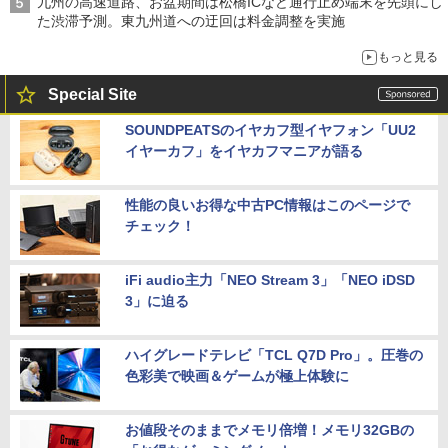
九州の高速道路、お盆期間は松橋ICなど通行止め端末を先頭にし
た渋滞予測。東九州道への迂回は料金調整を実施
もっと見る
Special Site
SOUNDPEATSのイヤカフ型イヤフォン「UU2
イヤーカフ」をイヤカフマニアが語る
性能の良いお得な中古PC情報はこのページで
チェック！
iFi audio主力「NEO Stream 3」「NEO iDSD
3」に迫る
ハイグレードテレビ「TCL Q7D Pro」。圧巻の
色彩美で映画＆ゲームが極上体験に
お値段そのままでメモリ倍増！メモリ32GBの