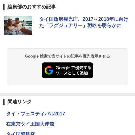
編集部のおすすめ記事
D40 地球の歩き方 チェンマイ タイ北部の魅
[キャンパーズコレクション 山善] ポップアッ
GRANDOOR ステンレス保冷剤 2個セット 2
タイ国政府観光庁、2017～2018年に向け
力的な町 2026～2027 地球の歩き方D アジア
プテント 傘みたいに広げて畳める パッとサ
026リニューアル 急速冷凍 空間倍増 衛生的
た「ラグジュアリー」戦略を明らかに
ッとサンシェード キューブ フルクローズ メ
コンパクト 保冷力長持ち
ッシュ 簡単設置 ワンタッチテント キャンプ
￥2,079
&ハイキング カーキ PATC-150(KH)
￥2,980
￥6,830
地球の歩き方 スター・ウォーズ
BUNDOK(バンドック)ソロ ドーム 1 EX BDK
Google 検索で当サイトの記事を優先表示させる
-08EX カーキ ソロキャンプ ポリエステル フ
PYKES PEAK (パイクスピーク) 着替えテン
レーム ドーム型 テント
￥2,695
ト プライバシー テント 【中が透けない】 1
人用 折りたたみ 防災グッズ 災害用トイレ ビ
￥14,800
ーチ ピクニック ポップアップテント 携帯 簡
易 トイレテント (ブラック)
僕が見た未来【完全版】
DEWEL パラソル 大型 ビーチ アウトドアパ
￥4,980
ラソル ガーデン サイトシート付 折りたたみ
関連リンク
￥0
防水 UVカット 4段階高さ調整 軽量 収納袋付
き
タイ・フェスティバル2017
ENDLESS BASE 《めざましテレビで紹介》
テント ワンタッチ RENEW 幅200 2-3人用 43
￥6,459
在東京タイ王国大使館
500002(88859)
A09 地球の歩き方 イタリア 2026～2027 地
タイ国際航空