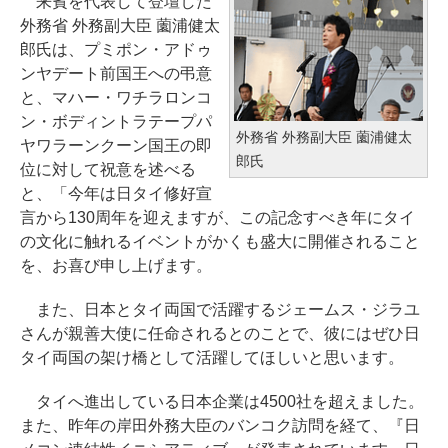
来賓を代表して登壇した
外務省 外務副大臣 薗浦健太
郎氏は、プミポン・アドゥ
ンヤデート前国王への弔意
と、マハー・ワチラロンコ
ン・ボディントラテープパ
外務省 外務副大臣 薗浦健太
ヤワラーンクーン国王の即
郎氏
位に対して祝意を述べる
と、「今年は日タイ修好宣
言から130周年を迎えますが、この記念すべき年にタイ
の文化に触れるイベントがかくも盛大に開催されること
を、お喜び申し上げます。
また、日本とタイ両国で活躍するジェームス・ジラユ
さんが親善大使に任命されるとのことで、彼にはぜひ日
タイ両国の架け橋として活躍してほしいと思います。
タイへ進出している日本企業は4500社を超えました。
また、昨年の岸田外務大臣のバンコク訪問を経て、『日