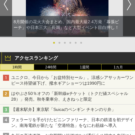
8月開催の花火大会まとめ。国内最大級2.4万発「幕張ビ
ーチ」や日本三大「長岡」など大型イベント目白押し！
●
●
●
●
●
●
アクセスランキング
1時間
24時間
1週間
1カ月
ユニクロ、今日から「お盆特別セール」。涼感シアサッカーワン
ピース待望値下げ、撥水ギアショーツは1990円に
はやぶさ50％オフの「新幹線eチケット（トクだ値スペシャル
28）」発売。秋冬乗車分、えきねっと限定
【週末駅弁】東京駅「Suicaのペンギン チキンのり弁」
フェラーリを手がけたピニンファリーナ、日本の鉄道を初デザイ
ン。南海電鉄が新たな「空港特急」をなにわ筋線へ導入