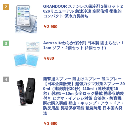
BE-PAL(ビ-パル) 2026年 9 月号【特別付録:
D40 地球の歩き方 チェンマイ タイ北部の魅
SOTO ミニマル"旅"財布 ランダム2種】
力的な町 2026～2027 地球の歩き方D アジア
GRANDOOR ステンレス保冷剤 2個セット 2
ENDLESS BASE 《めざましテレビで紹介》
026リニューアル 急速冷凍 空間倍増 衛生的
テント ワンタッチ RENEW 幅200 2-3人用 43
コンパクト 保冷力長持ち
￥1,500
￥2,079
500002(88859)
￥2,980
￥5,999
ディズニーファン ２０２６年 ９月号 [雑
A09 地球の歩き方 イタリア 2026～2027 地
誌] (ＤＩＳＮＥＹ ＦＡＮ)
球の歩き方A ヨーロッパ
Across やわらか保冷剤 日本製 固まらない 1
PYKES PEAK (パイクスピーク) 着替えテン
1cm ソフト 2個セット (2個セット)
￥713
￥2,479
ト プライバシー テント 【中が透けない】 1
人用 折りたたみ 防災グッズ 災害用トイレ ビ
￥680
ーチ ピクニック ポップアップテント 携帯 簡
易 トイレテント (オリーブ)
山と溪谷 2026年8月号「南アルプス大全」
A26 地球の歩き方 チェコ ポーランド スロヴ
ァキア 2026～2027 地球の歩き方A ヨーロッ
￥4,836
熊撃退スプレー 熊よけスプレー 熊スプレー
パ
￥1,540
【日本企業販売】超強力クマ対策スプレー 30
0ml（連続噴射30秒）110ml（連続噴射15
￥2,277
秒）射程5～10m 安全ロック搭載 携帯収納袋
[キャンパーズコレクション 山善] 傘みたいに
付き ヒグマ・イノシシ対策 自治体・教育機
広げるだけ パッとサッとテント ブラックコ
関の購入実績 登山・キャンプ・アウトドア・
ーティング フルクローズ メッシュ 3-4人用
防災用品 長期保存可能 緊急時用 日本国内発
簡単設置 ポップアップテント エクルベージ
サライ 2026年 9月号 [雑誌]
04 地球の歩き方 島旅 利尻 礼文 天売島 焼尻
送
ュ(BC仕様) PATC-150B(EB)
島 5訂版
￥600
￥3,680
￥9,990
￥1,833