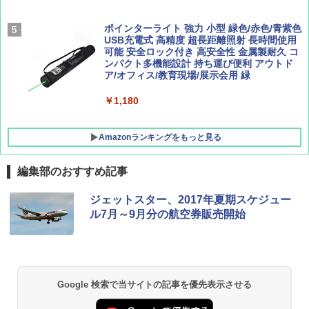
ポインターライト 強力 小型 緑色/赤色/青紫色
[キャンパーズコレクション 山善] 傘みたいに
USB充電式 高精度 超長距離照射 長時間使用
広げるだけ パッとサッとテント キューブワ
可能 安全ロック付き 高安全性 金属製耐久 コ
イド ブラックコーティング フルクローズ メ
ンパクト多機能設計 持ち運び便利 アウトド
ッシュ 4人用 簡単設置 ポップアップテント P
ア/オフィス/教育現場/展示会用 緑
ATCW-150B エクルベージュ
￥1,180
￥-
Amazonランキングをもっと見る
編集部のおすすめ記事
ジェットスター、2017年夏期スケジュー
ル7月～9月分の航空券販売開始
Google 検索で当サイトの記事を優先表示させる