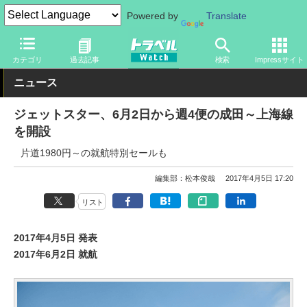
Powered by
Translate
トラベル Watch
企業・政府・官庁
国内エアライン
ジェットス
カテゴリ
過去記事
検索
Impressサイト
ニュース
ジェットスター、6月2日から週4便の成田～上海線
を開設
片道1980円～の就航特別セールも
編集部：松本俊哉
2017年4月5日 17:20
リスト
2017年4月5日 発表
2017年6月2日 就航