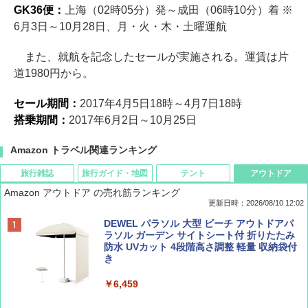
GK36便：
上海（02時05分）発～成田（06時10分）着 ※
6月3日～10月28日、月・火・木・土曜運航
また、就航を記念したセールが実施される。運賃は片
道1980円から。
セール期間：
2017年4月5日18時～4月7日18時
搭乗期間：
2017年6月2日～10月25日
Amazon トラベル関連ランキング
旅行雑誌
旅行ガイド・地図
テント
アウトドア
Amazon アウトドア の売れ筋ランキング
更新日時：2026/08/10 12:02
BE-PAL(ビ-パル) 2026年 10 月号【特別付録:
地球の歩き方 スター・ウォーズ
[キャンパーズコレクション 山善] ポップアッ
DEWEL パラソル 大型 ビーチ アウトドアパ
ノルディスク 4ホール鋳鉄スキレット】
プテント 傘みたいに広げて畳める パッとサ
ラソル ガーデン サイトシート付 折りたたみ
ッとサンシェード キューブ フルクローズ メ
防水 UVカット 4段階高さ調整 軽量 収納袋付
￥2,695
ッシュ 簡単設置 ワンタッチテント キャンプ
き
￥1,540
&ハイキング カーキ PATC-150(KH)
￥6,459
￥6,841