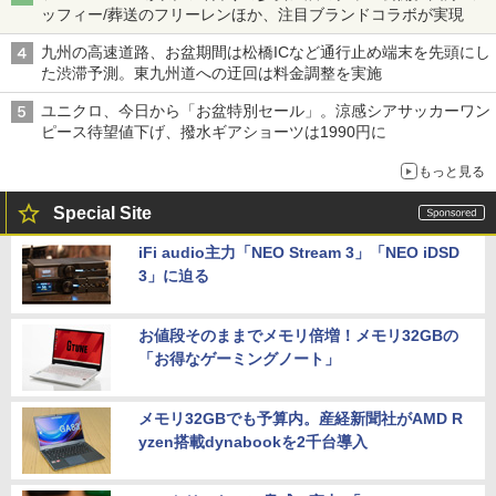
ッフィー/葬送のフリーレンほか、注目ブランドコラボが実現
九州の高速道路、お盆期間は松橋ICなど通行止め端末を先頭にし
た渋滞予測。東九州道への迂回は料金調整を実施
ユニクロ、今日から「お盆特別セール」。涼感シアサッカーワン
ピース待望値下げ、撥水ギアショーツは1990円に
もっと見る
Special Site
iFi audio主力「NEO Stream 3」「NEO iDSD
3」に迫る
お値段そのままでメモリ倍増！メモリ32GBの
「お得なゲーミングノート」
メモリ32GBでも予算内。産経新聞社がAMD R
yzen搭載dynabookを2千台導入