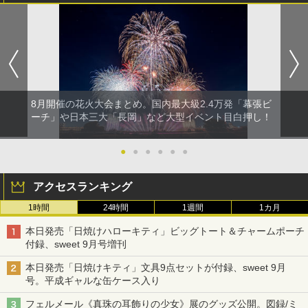
8月開催の花火大会まとめ。国内最大級2.4万発「幕張ビ
ーチ」や日本三大「長岡」など大型イベント目白押し！
●
●
●
●
●
●
アクセスランキング
1時間
24時間
1週間
1カ月
本日発売「日焼けハローキティ」ビッグトート＆チャームポーチ
付録、sweet 9月号増刊
本日発売「日焼けキティ」文具9点セットが付録、sweet 9月
号。平成ギャルな缶ケース入り
フェルメール《真珠の耳飾りの少女》展のグッズ公開。図録/ミ