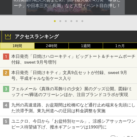
ーチ」や日本三大「長岡」など大型イベント目白押し！
●
●
●
●
●
●
アクセスランキング
1時間
24時間
1週間
1カ月
本日発売「日焼けハローキティ」ビッグトート＆チャームポーチ
付録、sweet 9月号増刊
本日発売「日焼けキティ」文具9点セットが付録、sweet 9月
号。平成ギャルな缶ケース入り
フェルメール《真珠の耳飾りの少女》展のグッズ公開。図録/ミ
ッフィー/葬送のフリーレンほか、注目ブランドコラボが実現
九州の高速道路、お盆期間は松橋ICなど通行止め端末を先頭にし
た渋滞予測。東九州道への迂回は料金調整を実施
ユニクロ、今日から「お盆特別セール」。涼感シアサッカーワン
ピース待望値下げ、撥水ギアショーツは1990円に