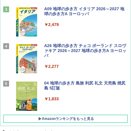
ディズニーファン ２０２６年 ９月号 [雑
A09 地球の歩き方 イタリア 2026～2027 地
誌] (ＤＩＳＮＥＹ ＦＡＮ)
球の歩き方A ヨーロッパ
￥713
￥2,479
山と溪谷 2026年8月号「南アルプス大全」
A26 地球の歩き方 チェコ ポーランド スロヴ
ァキア 2026～2027 地球の歩き方A ヨーロッ
パ
￥1,540
￥2,277
サライ 2026年 9月号 [雑誌]
04 地球の歩き方 島旅 利尻 礼文 天売島 焼尻
島 5訂版
￥600
￥1,833
Amazonランキングをもっと見る