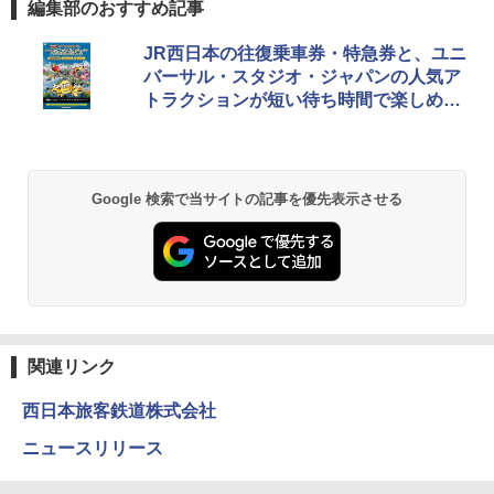
編集部のおすすめ記事
[キャンパーズコレクション 山善] ポップアッ
DEWEL パラソル 大型 ビーチ アウトドアパ
JR西日本の往復乗車券・特急券と、ユニ
プテント 傘みたいに広げて畳める パッとサ
ラソル ガーデン サイトシート付 折りたたみ
バーサル・スタジオ・ジャパンの人気ア
ッとサンシェード キューブ フルクローズ メ
防水 UVカット 4段階高さ調整 軽量 収納袋付
トラクションが短い待ち時間で楽しめる
ッシュ 簡単設置 ワンタッチテント キャンプ
き
&ハイキング カーキ PATC-150(KH)
きっぷを発売
￥6,459
￥6,841
Google 検索で当サイトの記事を優先表示させる
GRANDOOR ステンレス保冷剤 2個セット 2
ENDLESS BASE 《めざましテレビで紹介》
026リニューアル 急速冷凍 空間倍増 衛生的
テント ワンタッチ RENEW 幅200 2-3人用 43
コンパクト 保冷力長持ち
500002(88859)
￥2,980
￥5,999
Across やわらか保冷剤 日本製 固まらない 1
PYKES PEAK (パイクスピーク) 着替えテン
1cm ソフト 2個セット (2個セット)
関連リンク
ト プライバシー テント 【中が透けない】 1
人用 折りたたみ 防災グッズ 災害用トイレ ビ
￥680
西日本旅客鉄道株式会社
ーチ ピクニック ポップアップテント 携帯 簡
易 トイレテント (オリーブ)
ニュースリリース
￥4,836
熊撃退スプレー 熊よけスプレー 熊スプレー