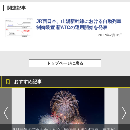
【日本企業販売】超強力クマ対策スプレー 30
0ml（連続噴射30秒）110ml（連続噴射15
関連記事
秒）射程5～10m 安全ロック搭載 携帯収納袋
[キャンパーズコレクション 山善] 傘みたいに
付き ヒグマ・イノシシ対策 自治体・教育機
広げるだけ パッとサッとテント ブラックコ
JR西日本、山陽新幹線における自動列車
関の購入実績 登山・キャンプ・アウトドア・
ーティング フルクローズ メッシュ 3-4人用
防災用品 長期保存可能 緊急時用 日本国内発
制御装置 新ATCの運用開始を発表
簡単設置 ポップアップテント エクルベージ
送
ュ(BC仕様) PATC-150B(EB)
2017年2月16日
￥3,680
￥9,990
ポインターライト 強力 小型 緑色/赤色/青紫色
[キャンパーズコレクション 山善] 傘みたいに
トップページに戻る
USB充電式 高精度 超長距離照射 長時間使用
広げるだけ パッとサッとテント キューブワ
可能 安全ロック付き 高安全性 金属製耐久 コ
イド ブラックコーティング フルクローズ メ
ンパクト多機能設計 持ち運び便利 アウトド
ッシュ 4人用 簡単設置 ポップアップテント P
ア/オフィス/教育現場/展示会用 緑
ATCW-150B エクルベージュ
おすすめ記事
￥1,180
￥-
8月開催の花火大会まとめ。国内最大級2.4万発「幕張ビ