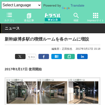
Powered by
Translate
トラベル Watch
地域
国内旅行
九州
カテゴリ
過去記事
検索
Impressサイト
ニュース
新幹線博多駅の喫煙ルームを各ホームに増設
編集部：正田拓也
2017年3月17日 15:18
リスト
2017年3月17日 使用開始