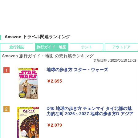
Amazon トラベル関連ランキング
旅行雑誌
旅行ガイド・地図
テント
アウトドア
Amazon 旅行ガイド・地図 の売れ筋ランキング
更新日時：2026/08/10 12:02
BE-PAL(ビ-パル) 2026年 10 月号【特別付録:
地球の歩き方 スター・ウォーズ
ノルディスク 4ホール鋳鉄スキレット】
￥2,695
￥1,540
BE-PAL(ビ-パル) 2026年 9 月号【特別付録:
D40 地球の歩き方 チェンマイ タイ北部の魅
SOTO ミニマル"旅"財布 ランダム2種】
力的な町 2026～2027 地球の歩き方D アジア
￥1,500
￥2,079