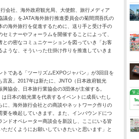
行会社、海外政府観光局、大使館、旅行メディア
議会」をJATA海外旅行推進委員会の菊間潤吾氏の
本の海外旅行を促進するために、送り手と受け手の
のセミナーやフォーラムを開催することによって、
者との密なコミュニケーションを図っていき「お客
るような、そういった仕掛け作りを推進していきま
トである「ツーリズムEXPOジャパン」が3回目を
言及。2017年は新たに、JNTO（日本政府観光
振興協会、日本旅行業協会の3団体が主催する。
ン』は日本の観光業を代表するイベントに成長いたし
らに、海外旅行会社との商談やネットワーク作りの
需要を喚起していきます。また、インバウンドにつ
ランドオペレーター商談会を新設し、ここにいる皆
いただくようにお願いしていきたいと思います」と