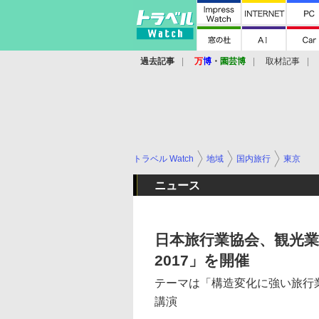
過去記事
万
博
・
園芸博
取材記事
トラベル Watch
地域
国内旅行
東京
ニュース
日本旅行業協会、観光業向
2017」を開催
テーマは「構造変化に強い旅行
講演