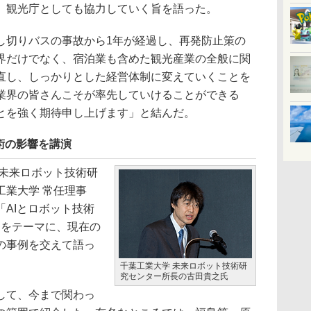
、観光庁としても協力していく旨を語った。
切りバスの事故から1年が経過し、再発防止策の
界だけでなく、宿泊業も含めた観光産業の全般に関
直し、しっかりとした経営体制に変えていくことを
業界の皆さんこそが率先していけることができる
とを強く期待申し上げます」と結んだ。
術の影響を講演
未来ロボット技術研
工業大学 常任理事
AIとロボット技術
活」をテーマに、現在の
の事例を交えて語っ
千葉工業大学 未来ロボット技術研
究センター所長の古田貴之氏
して、今まで関わっ