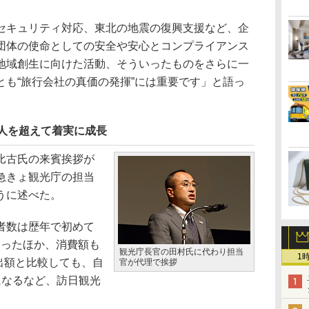
キュリティ対応、東北の地震の復興支援など、企
団体の使命としての安全や安心とコンプライアンス
地域創生に向けた活動、そういったものをさらに一
とも“旅行会社の真価の発揮”には重要です」と語っ
万人を超えて着実に成長
比古氏の来賓挨拶が
急きょ観光庁の担当
うに述べた。
者数は歴年で初めて
となったほか、消費額も
観光庁長官の田村氏に代わり担当
1
輸出額と比較しても、自
官が代理で挨拶
になるなど、訪日観光