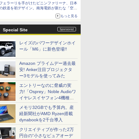
フェラーリを手がけたピニンファリーナ、日本
の鉄道を初デザイン。南海電鉄が新たな「空港
特急」をなにわ筋線へ導入
もっと見る
Special Site
レイズのパワーデザインホイ
ール「M6」に新色登場!!
Amazon プライムデー過去最
安! Anker注目プロジェクタ
ー3モデルを使ってみた
エントリーなのに脅威の実
力!「Osprey」Noble Audioワ
イヤレスイヤフォン4機種を
一気に聴く
メモリ32GBでも予算内。産
経新聞社がAMD Ryzen搭載
dynabookを2千台導入
クリエイティブが作った2万
円台の“小さなピュアオーデ