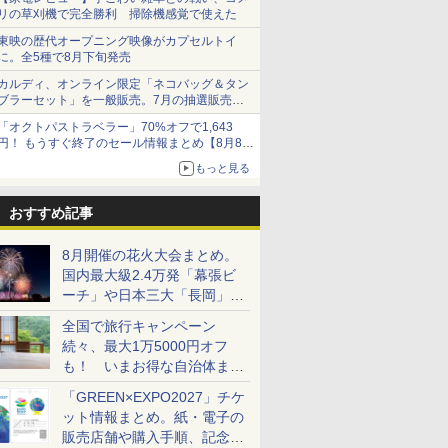
リの草刈機で完全勝利 掃除機感覚で使えた
東映の歴代オープニング映像がカプセルトイ
に。全5種で8月下旬発売
カルディ、オンライン限定「ネコバッグ＆タン
ブラーセット」を一般販売。7月の抽選販売の
当選無効分
「オクトパストラベラー」70%オフで1,643
円！ もうすぐ終了のセール情報まとめ【8月8日
更新】
もっと見る
ニンテンドーeショップでは「大神 絶景版」が
67%オフで990円
おすすめ記事
8月開催の花火大会まとめ。
国内最大級2.4万発「幕張ビ
ーチ」や日本三大「長岡」な
ど大型イベント目白押し！
全国で旅行キャンペーン
続々、最大1万5000円オフ
も！ いまお得な自治体まと
め
「GREEN×EXPO2027」チケ
ット情報まとめ。紙・電子の
販売店舗や購入手順、記念チ