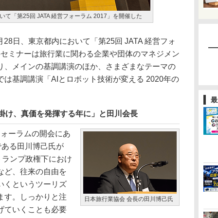
いて「第25回 JATA 経営フォーラム 2017」を開催した
28日、東京都内において「第25回 JATA 経営フォ
このセミナーは旅行業に関わる企業や団体のマネジメン
り、メインの基調講演のほか、さまざまなテーマの
は基調講演「AIとロボット技術が変える 2020年の
最
仕掛け、真価を発揮する年に」と田川会長
フォーラムの開会にあ
長である田川博己氏が
トランプ政権下におけ
など、往来の自由を
いくというツーリズ
ます。しっかりと注
日本旅行業協会 会長の田川博己氏
げていくことも必要