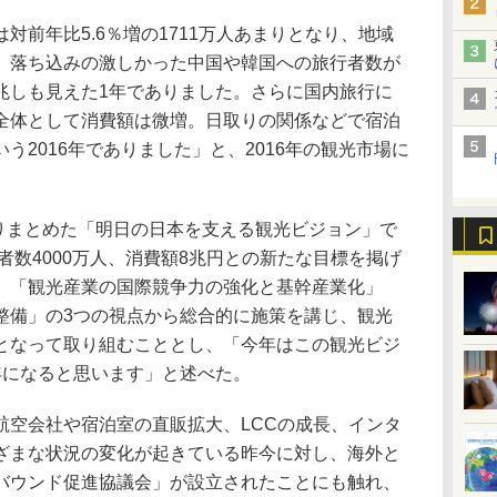
前年比5.6％増の1711万人あまりとなり、地域
、落ち込みの激しかった中国や韓国への旅行者数が
兆しも見えた1年でありました。さらに国内旅行に
全体として消費額は微増。日取りの関係などで宿泊
う2016年でありました」と、2016年の観光市場に
取りまとめた「明日の日本を支える観光ビジョン」で
行者数4000万人、消費額8兆円との新たな目標を掲げ
」「観光産業の国際競争力の強化と基幹産業化」
整備」の3つの視点から総合的に施策を講じ、観光
となって取り組むこととし、「今年はこの観光ビジ
年になると思います」と述べた。
空会社や宿泊室の直販拡大、LCCの成長、インタ
ざまな状況の変化が起きている昨今に対し、海外と
バウンド促進協議会」が設立されたことにも触れ、