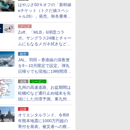
はやぶさ50％オフの「新幹線
eチケット（トクだ値スペシ
ャル28）」発売。秋冬乗車
分、えきねっと限定
グッズ
Zoff、「MLB」6球団コラ
ボ。サングラス24種とチャー
ムにもなるメガネ拭きなど雑
貨24種
航空
JAL、羽田～香港線の深夜便
を9～10月限定で設定。弾丸
日帰りでも現地に19時間滞在
できる
道路
シーズン
九州の高速道路、お盆期間は
松橋ICなど通行止め端末を先
頭にした渋滞予測。東九州道
への迂回は料金調整を実施
話題
オリエンタルランド、令和8
年熊本地震に1000万円超の
寄付を発表。被災者への救援