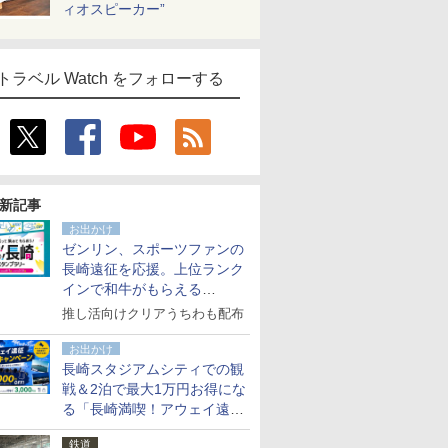
ィオスピーカー”
トラベル Watch をフォローする
新記事
お出かけ
ゼンリン、スポーツファンの
長崎遠征を応援。上位ランク
インで和牛がもらえる
「GO！GO！長崎スタンプラ
推し活向けクリアうちわも配布
リー」
お出かけ
長崎スタジアムシティでの観
戦＆2泊で最大1万円お得にな
る「長崎満喫！アウェイ遠征
応援キャンペーン」
鉄道