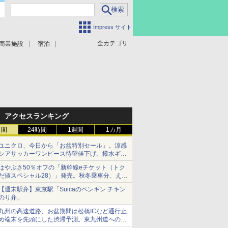
Impress サイト
全カテゴリ
商業施設
宿泊
アクセスランキング
時間
24時間
1週間
1カ月
ユニクロ、今日から「お盆特別セール」。涼感
シアサッカーワンピース待望値下げ、撥水ギア
ショーツは1990円に
はやぶさ50％オフの「新幹線eチケット（トク
だ値スペシャル28）」発売。秋冬乗車分、えき
ねっと限定
【週末駅弁】東京駅「Suicaのペンギン チキン
のり弁」
九州の高速道路、お盆期間は松橋ICなど通行止
め端末を先頭にした渋滞予測。東九州道への迂
回は料金調整を実施