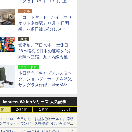
ークは下り8日・13日、上り
14日・15日
ホテル
「コートヤード・バイ・マリ
オット京都駅」11月16日開
業。八条口徒歩3分にスイー
ト含む全270室、ダイニング
鉄道
も併設
銀座線、平日70本・土休日
58本増発で日中の運転を3分
間隔へ短縮。丸ノ内線も池袋
～中野坂上を4分間隔に
アウトドア
本日発売「キャプテンスタッ
グ」ショルダーポーチ＆調光
サングラス付録、MonoMax
9月号増刊
Impress Watchシリーズ 人気記事
時間
24時間
1週間
1カ月
ユニクロ、今日から「お盆特別セール」。涼感
シアサッカーワンピース待望値下げ、撥水ギア
ショーツは1990円に
【家電レビュー】手ごわい雑草との戦い、コメ