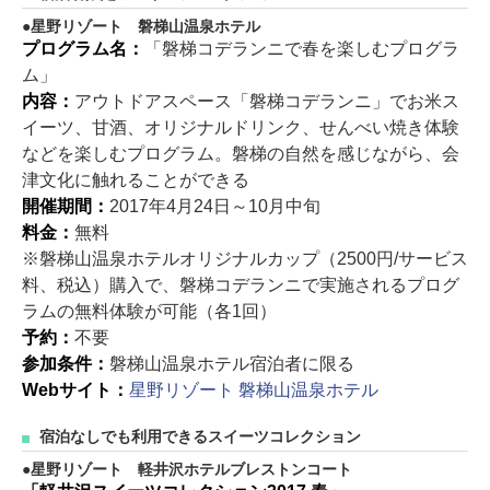
星野リゾート 磐梯山温泉ホテル
プログラム名：
「磐梯コデランニで春を楽しむプログラ
ム」
内容：
アウトドアスペース「磐梯コデランニ」でお米ス
イーツ、甘酒、オリジナルドリンク、せんべい焼き体験
などを楽しむプログラム。磐梯の自然を感じながら、会
津文化に触れることができる
開催期間：
2017年4月24日～10月中旬
料金：
無料
※磐梯山温泉ホテルオリジナルカップ（2500円/サービス
料、税込）購入で、磐梯コデランニで実施されるプログ
ラムの無料体験が可能（各1回）
予約：
不要
参加条件：
磐梯山温泉ホテル宿泊者に限る
Webサイト：
星野リゾート 磐梯山温泉ホテル
宿泊なしでも利用できるスイーツコレクション
星野リゾート 軽井沢ホテルブレストンコート