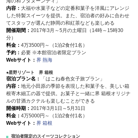
海の和フタヌーンティ」
内容：
大福や水菓子などの定番和菓子を洋風にアレンジ
した特製スイーツを提供。また、宿泊者の好みに合わせ
てスタッフが選んだ静岡の和紅茶なども楽しめる
開催期間：
2017年3月～5月の土曜日（14時～15時30
分）
料金：
4万3500円～（1泊2食付1名）
予約：
必要 ※本館宿泊者限定プラン
Webサイト：
界 熱海
星野リゾート 界 箱根
宿泊プラン名：
「はこね春色女子旅プラン」
内容：
地元小田原の季節を表現した和菓子を、美しい箱
根寄木細工の器で提供。お菓子と一緒に界 箱根オリジナ
ルの甘酒カクテルも楽しむことができる
開催時期：
2017年3月1日～5月31日
料金：
4万5000円～（1泊2食付1名）
Webサイト：
界 箱根
宿泊者限定のスイーツコレクション