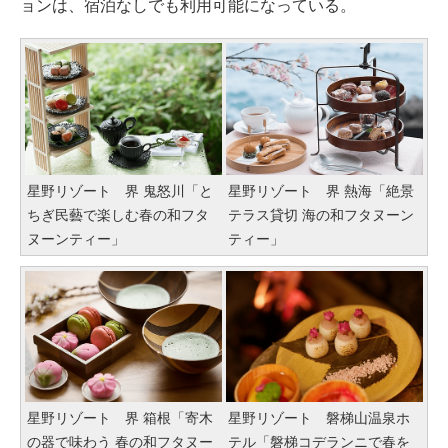
ョンは、宿泊なしでも利用可能になっている。
星野リゾート 界 鬼怒川「と
星野リゾート 界 熱海「絶景
ちぎ民藝で楽しむ春の和フタ
テラス貸切 海の和フタヌーン
ヌーンティー」
ティー」
星野リゾート 界 箱根「寄木
星野リゾート 磐梯山温泉ホ
の器で味わう 春の和フタヌー
テル「磐梯コデランニで春を