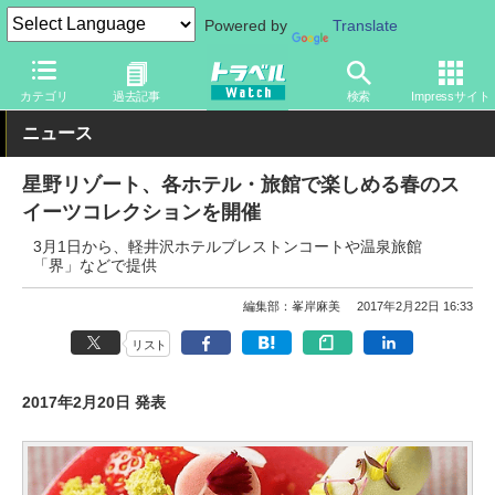
Powered by
Translate
トラベル Watch
地域
国内旅行
カテゴリ
過去記事
検索
Impressサイト
ニュース
星野リゾート、各ホテル・旅館で楽しめる春のス
イーツコレクションを開催
3月1日から、軽井沢ホテルブレストンコートや温泉旅館
「界」などで提供
編集部：峯岸麻美
2017年2月22日 16:33
リスト
2017年2月20日 発表