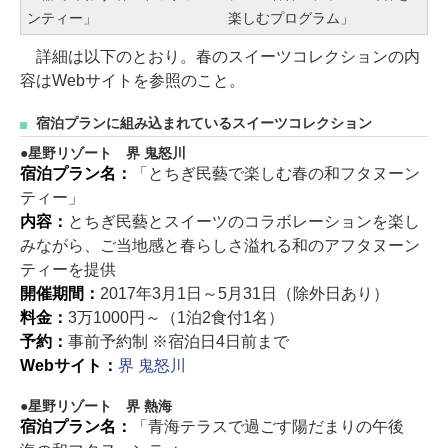
ンティー」
楽しむプログラム」
詳細は以下のとおり。春のスイーツコレクションの内
容はWebサイトを参照のこと。
宿泊プランに組み込まれているスイーツコレクション
星野リゾート 界 鬼怒川
宿泊プラン名：
「とちぎ民藝で楽しむ春の和フタヌーン
ティー」
内容：
とちぎ民藝とスイーツのコラボレーションを楽し
みながら、ご当地感と春らしさ溢れる和のアフタヌーン
ティーを提供
開催期間：
2017年3月1日～5月31日（除外日あり）
料金：
3万1000円～（1泊2食付1名）
予約：
事前予約制 ※宿泊日4日前まで
Webサイト：
界 鬼怒川
星野リゾート 界 熱海
宿泊プラン名：
「青海テラスで過ごす陽だまりの午後