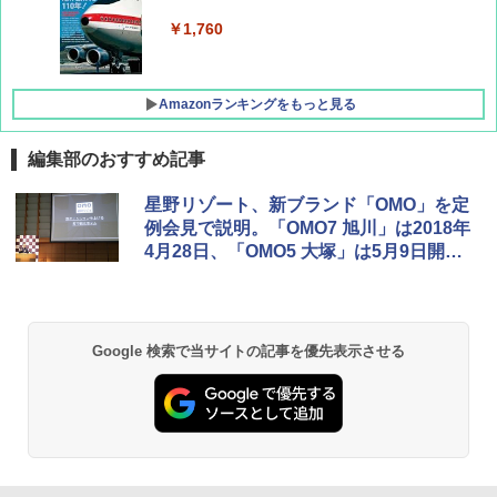
￥1,760
Amazonランキングをもっと見る
編集部のおすすめ記事
D40 地球の歩き方 チェンマイ タイ北部の魅
[キャンパーズコレクション 山善] ポップアッ
GRANDOOR ステンレス保冷剤 2個セット 2
星野リゾート、新ブランド「OMO」を定
力的な町 2026～2027 地球の歩き方D アジア
プテント 傘みたいに広げて畳める パッとサ
026リニューアル 急速冷凍 空間倍増 衛生的
例会見で説明。「OMO7 旭川」は2018年
ッとサンシェード キューブ フルクローズ メ
コンパクト 保冷力長持ち
4月28日、「OMO5 大塚」は5月9日開業
ッシュ 簡単設置 ワンタッチテント キャンプ
￥2,079
&ハイキング カーキ PATC-150(KH)
予定
￥2,980
￥6,830
地球の歩き方 スター・ウォーズ
BUNDOK(バンドック)ソロ ドーム 1 EX BDK
Google 検索で当サイトの記事を優先表示させる
-08EX カーキ ソロキャンプ ポリエステル フ
PYKES PEAK (パイクスピーク) 着替えテン
レーム ドーム型 テント
￥2,695
ト プライバシー テント 【中が透けない】 1
人用 折りたたみ 防災グッズ 災害用トイレ ビ
￥14,800
ーチ ピクニック ポップアップテント 携帯 簡
易 トイレテント (ブラック)
僕が見た未来【完全版】
DEWEL パラソル 大型 ビーチ アウトドアパ
￥4,980