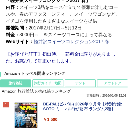
「軽井沢スイーツコレクション2017 春」
内容：
スイーツ3品をコース仕立てで優雅に楽しむコー
スや、春のアフタヌーンティー、スイーツワゴンなど、
イチゴを使用したさまざまなスイーツを提供
開催期間：
2017年2月17日～5月12日
料金：
3000円～、※スイーツコースによって異なる
Webサイト：
軽井沢スイーツコレクション2017 春
【お詫びと訂正】初出時、一部料金に誤りがありまし
た。お詫びして訂正いたします。
Amazon トラベル関連ランキング
旅行雑誌
旅行ガイド・地図
テント
アウトドア
Amazon 旅行雑誌 の売れ筋ランキング
更新日時：2026/08/08 12:02
BE-PAL(ビ-パル) 2026年 9 月号【特別付録:
SOTO ミニマル"旅"財布 ランダム2種】
￥1,500