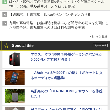
はやぶさ50％オフの「新幹線eチケット（トクだ値スペシャル
28）」発売。秋冬乗車分、えきねっと限定
【週末駅弁】東京駅「Suicaのペンギン チキンのり弁」
九州の高速道路、お盆期間は松橋ICなど通行止め端末を先頭にし
た渋滞予測。東九州道への迂回は料金調整を実施
もっと見る
Special Site
マウス、RTX 5060 Ti搭載ゲーミングPCが7万
5,000円オフで30万円台！
「A&ultima SP4000T」の魅力！ポケットに入
るオーディオの醍醐味
鳥肌ものの「DENON HOME」サウンドを体感
した！
AIスマートノートのiFLYTEK「AINOTE 2」は