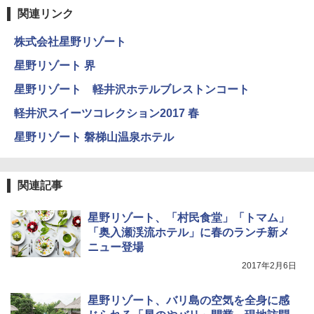
ラソル ガーデン サイトシート付 折りたたみ
￥0
防水 UVカット 4段階高さ調整 軽量 収納袋付
関連リンク
き
ENDLESS BASE 《めざましテレビで紹介》
株式会社星野リゾート
テント ワンタッチ RENEW 幅200 2-3人用 43
￥6,459
500002(88859)
星野リゾート 界
A09 地球の歩き方 イタリア 2026～2027 地
球の歩き方A ヨーロッパ
￥5,999
星野リゾート 軽井沢ホテルブレストンコート
ポインターライト 強力 小型 緑色/赤色/青紫色
USB充電式 高精度 超長距離照射 長時間使用
￥2,479
軽井沢スイーツコレクション2017 春
可能 安全ロック付き 高安全性 金属製耐久 コ
[キャンパーズコレクション 山善] 傘みたいに
ンパクト多機能設計 持ち運び便利 アウトド
星野リゾート 磐梯山温泉ホテル
広げるだけ パッとサッとテント ブラックコ
ア/オフィス/教育現場/展示会用 緑
ーティング フルクローズ メッシュ 3-4人用
簡単設置 ポップアップテント エクルベージ
A26 地球の歩き方 チェコ ポーランド スロヴ
￥1,180
ュ(BC仕様) PATC-150B(EB)
ァキア 2026～2027 地球の歩き方A ヨーロッ
関連記事
パ
￥9,990
熊撃退スプレー 熊よけスプレー 熊スプレー
￥2,277
【日本企業販売】超強力クマ対策スプレー 30
星野リゾート、「村民食堂」「トマム」
0ml（連続噴射30秒）110ml（連続噴射15
「奥入瀬渓流ホテル」に春のランチ新メ
[キャンパーズコレクション 山善] 傘みたいに
秒）射程5～10m 安全ロック搭載 携帯収納袋
ニュー登場
広げるだけ パッとサッとテント キューブワ
付き ヒグマ・イノシシ対策 自治体・教育機
イド ブラックコーティング フルクローズ メ
関の購入実績 登山・キャンプ・アウトドア・
2017年2月6日
ッシュ 4人用 簡単設置 ポップアップテント P
防災用品 長期保存可能 緊急時用 日本国内発
ATCW-150B エクルベージュ
送
星野リゾート、バリ島の空気を全身に感
￥-
￥3,680