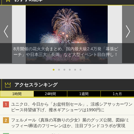
8月開催の花火大会まとめ。国内最大級2.4万発「幕張ビ
ーチ」や日本三大「長岡」など大型イベント目白押し！
●
●
●
●
●
●
アクセスランキング
1時間
24時間
1週間
1カ月
ユニクロ、今日から「お盆特別セール」。涼感シアサッカーワン
ピース待望値下げ、撥水ギアショーツは1990円に
フェルメール《真珠の耳飾りの少女》展のグッズ公開。図録/ミ
ッフィー/葬送のフリーレンほか、注目ブランドコラボが実現