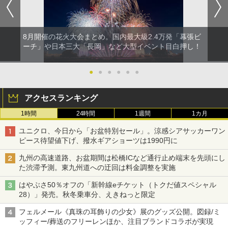
8月開催の花火大会まとめ。国内最大級2.4万発「幕張ビ
ーチ」や日本三大「長岡」など大型イベント目白押し！
●
●
●
●
●
●
アクセスランキング
1時間
24時間
1週間
1カ月
ユニクロ、今日から「お盆特別セール」。涼感シアサッカーワン
ピース待望値下げ、撥水ギアショーツは1990円に
九州の高速道路、お盆期間は松橋ICなど通行止め端末を先頭にし
た渋滞予測。東九州道への迂回は料金調整を実施
はやぶさ50％オフの「新幹線eチケット（トクだ値スペシャル
28）」発売。秋冬乗車分、えきねっと限定
フェルメール《真珠の耳飾りの少女》展のグッズ公開。図録/ミ
ッフィー/葬送のフリーレンほか、注目ブランドコラボが実現