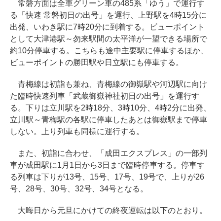
常磐方面は全車グリーン車の485系「ゆう」で運行す
る「快速 常磐初日の出号」を運行、上野駅を4時15分に
出発、いわき駅に7時20分に到着する。ビューポイント
として大津港駅～勿来駅間の太平洋が一望できる場所で
約10分停車する。こちらも途中主要駅に停車するほか、
ビューポイントの勝田駅や日立駅にも停車する。
青梅線は初詣も兼ね、青梅線の御嶽駅や河辺駅に向け
た臨時快速列車「武蔵御嶽神社初日の出号」を運行す
る。下りは立川駅を2時18分、3時10分、4時2分に出発、
立川駅～青梅駅の各駅に停車したあとは御嶽駅まで停車
しない。上り列車も同様に運行する。
また、初詣に合わせ、「成田エクスプレス」の一部列
車が成田駅に1月1日から3日まで臨時停車する。停車す
る列車は下りが13号、15号、17号、19号で、上りが26
号、28号、30号、32号、34号となる。
大晦日から元旦にかけての終夜運転は以下のとおり。