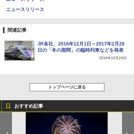
￥5,999
ニュースリリース
￥3,680
[キャンパーズコレクション 山善] 傘みたいに
広げるだけ パッとサッとテント ブラックコ
ーティング フルクローズ メッシュ 3-4人用
ポインターライト 強力 小型 緑色/赤色/青紫色
関連記事
簡単設置 ポップアップテント エクルベージ
USB充電式 高精度 超長距離照射 長時間使用
ュ(BC仕様) PATC-150B(EB)
可能 安全ロック付き 高安全性 金属製耐久 コ
ンパクト多機能設計 持ち運び便利 アウトド
JR各社、2016年12月1日～2017年2月28
ア/オフィス/教育現場/展示会用 緑
￥9,990
日の「冬の期間」の臨時列車などを発表
2016年10月24日
￥1,180
[キャンパーズコレクション 山善] 傘みたいに
広げるだけ パッとサッとテント キューブワ
イド ブラックコーティング フルクローズ メ
HYREKK 八角形タープ 防水タープ 3×4.5m
ッシュ 4人用 簡単設置 ポップアップテント P
ブラックラバーコーティング UPF50+ UVカ
ATCW-150B エクルベージュ
ット 5000mm耐水圧 210D生地 遮光
トップページに戻る
￥-
￥6,579
おすすめ記事