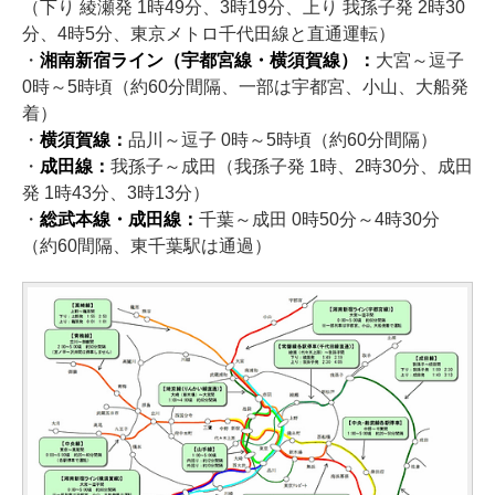
（下り 綾瀬発 1時49分、3時19分、上り 我孫子発 2時30
分、4時5分、東京メトロ千代田線と直通運転）
・
湘南新宿ライン（宇都宮線・横須賀線）：
大宮～逗子
0時～5時頃（約60分間隔、一部は宇都宮、小山、大船発
着）
・
横須賀線：
品川～逗子 0時～5時頃（約60分間隔）
・
成田線：
我孫子～成田（我孫子発 1時、2時30分、成田
発 1時43分、3時13分）
・
総武本線・成田線：
千葉～成田 0時50分～4時30分
（約60間隔、東千葉駅は通過）