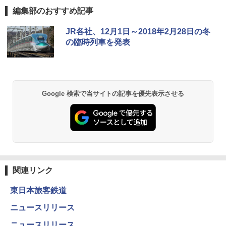
編集部のおすすめ記事
[キャンパーズコレクション 山善] ポップアッ
GRANDOOR ステンレス保冷剤 2個セット 2
JR各社、12月1日～2018年2月28日の冬
プテント 傘みたいに広げて畳める パッとサ
026リニューアル 急速冷凍 空間倍増 衛生的
の臨時列車を発表
ッとサンシェード キューブ フルクローズ メ
コンパクト 保冷力長持ち
ッシュ 簡単設置 ワンタッチテント キャンプ
&ハイキング カーキ PATC-150(KH)
￥2,980
￥6,830
DEWEL パラソル 大型 ビーチ アウトドアパ
Google 検索で当サイトの記事を優先表示させる
ラソル ガーデン サイトシート付 折りたたみ
PYKES PEAK (パイクスピーク) 着替えテン
防水 UVカット 4段階高さ調整 軽量 収納袋付
ト プライバシー テント 【中が透けない】 1
き
人用 折りたたみ 防災グッズ 災害用トイレ ビ
ーチ ピクニック ポップアップテント 携帯 簡
￥6,459
易 トイレテント (ブラック)
￥4,980
熊撃退スプレー 熊よけスプレー 熊スプレー
関連リンク
【日本企業販売】超強力クマ対策スプレー 30
0ml（連続噴射30秒）110ml（連続噴射15
東日本旅客鉄道
ENDLESS BASE 《めざましテレビで紹介》
秒）射程5～10m 安全ロック搭載 携帯収納袋
テント ワンタッチ RENEW 幅200 2-3人用 43
付き ヒグマ・イノシシ対策 自治体・教育機
ニュースリリース
500002(89232)
関の購入実績 登山・キャンプ・アウトドア・
防災用品 長期保存可能 緊急時用 日本国内発
ニュースリリース
送