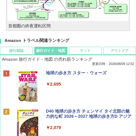
首都圏の終夜運転区間
Amazon トラベル関連ランキング
旅行雑誌
旅行ガイド・地図
テント
アウトドア
Amazon 旅行ガイド・地図 の売れ筋ランキング
更新日時：2026/08/09 12:02
BE-PAL(ビ-パル) 2026年 9 月号【特別付録:
地球の歩き方 スター・ウォーズ
SOTO ミニマル"旅"財布 ランダム2種】
￥2,695
￥1,500
ディズニーファン ２０２６年 ９月号 [雑
D40 地球の歩き方 チェンマイ タイ北部の魅
誌] (ＤＩＳＮＥＹ ＦＡＮ)
力的な町 2026～2027 地球の歩き方D アジア
￥713
￥2,079