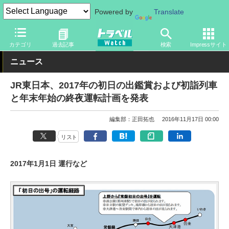
Powered by
Translate
トラベル Watch
地域
国内旅行
関東
カテゴリ
過去記事
検索
Impressサイト
ニュース
JR東日本、2017年の初日の出鑑賞および初詣列車
と年末年始の終夜運転計画を発表
編集部：正田拓也
2016年11月17日 00:00
リスト
2017年1月1日 運行など