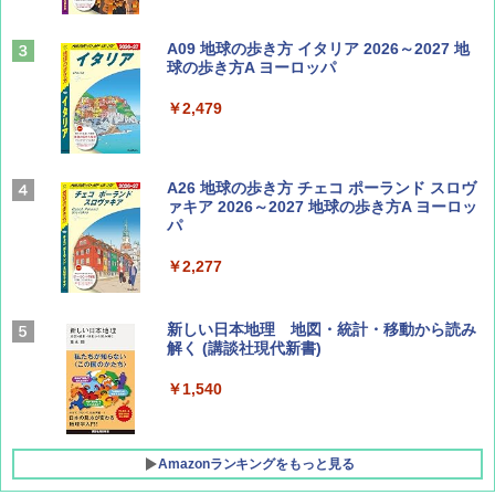
山と溪谷 2026年8月号「南アルプス大全」
A09 地球の歩き方 イタリア 2026～2027 地
球の歩き方A ヨーロッパ
￥1,540
￥2,479
Coyote No.89 特集 星野道夫 夢見る旅
A26 地球の歩き方 チェコ ポーランド スロヴ
ァキア 2026～2027 地球の歩き方A ヨーロッ
パ
￥1,540
￥2,277
AIRLINE（エアライン）2026年9月号【特
新しい日本地理 地図・統計・移動から読み
集】ボーイング110周年を祝して！
解く (講談社現代新書)
￥1,760
￥1,540
Amazonランキングをもっと見る