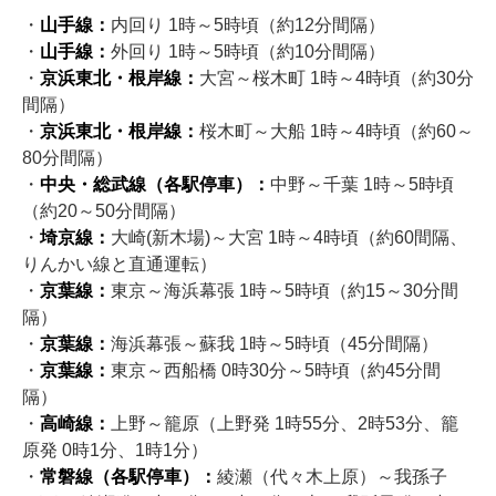
・
山手線：
内回り 1時～5時頃（約12分間隔）
・
山手線：
外回り 1時～5時頃（約10分間隔）
・
京浜東北・根岸線：
大宮～桜木町 1時～4時頃（約30分
間隔）
・
京浜東北・根岸線：
桜木町～大船 1時～4時頃（約60～
80分間隔）
・
中央・総武線（各駅停車）：
中野～千葉 1時～5時頃
（約20～50分間隔）
・
埼京線：
大崎(新木場)～大宮 1時～4時頃（約60間隔、
りんかい線と直通運転）
・
京葉線：
東京～海浜幕張 1時～5時頃（約15～30分間
隔）
・
京葉線：
海浜幕張～蘇我 1時～5時頃（45分間隔）
・
京葉線：
東京～西船橋 0時30分～5時頃（約45分間
隔）
・
高崎線：
上野～籠原（上野発 1時55分、2時53分、籠
原発 0時1分、1時1分）
・
常磐線（各駅停車）：
綾瀬（代々木上原）～我孫子