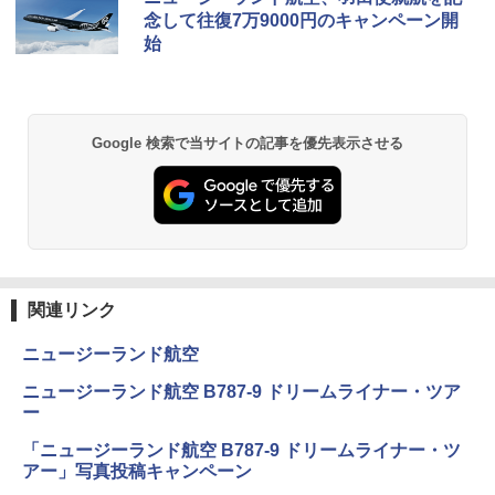
力的な町 2026～2027 地球の歩き方D アジア
プテント 傘みたいに広げて畳める パッとサ
ラソル ガーデン サイトシート付 折りたたみ
念して往復7万9000円のキャンペーン開
ッとサンシェード キューブ フルクローズ メ
防水 UVカット 4段階高さ調整 軽量 収納袋付
始
ッシュ 簡単設置 ワンタッチテント キャンプ
き
￥2,079
&ハイキング カーキ PATC-150(KH)
￥6,459
￥6,830
地球の歩き方 スター・ウォーズ
Google 検索で当サイトの記事を優先表示させる
熊撃退スプレー 熊よけスプレー 熊スプレー
PYKES PEAK (パイクスピーク) 着替えテン
【日本企業販売】超強力クマ対策スプレー 30
￥2,695
ト プライバシー テント 【中が透けない】 1
0ml（連続噴射30秒）110ml（連続噴射15
人用 折りたたみ 防災グッズ 災害用トイレ ビ
秒）射程5～10m 安全ロック搭載 携帯収納袋
ーチ ピクニック ポップアップテント 携帯 簡
付き ヒグマ・イノシシ対策 自治体・教育機
易 トイレテント (ブラック)
関の購入実績 登山・キャンプ・アウトドア・
防災用品 長期保存可能 緊急時用 日本国内発
A09 地球の歩き方 イタリア 2026～2027 地
送
￥4,980
球の歩き方A ヨーロッパ
関連リンク
￥3,680
￥2,479
ENDLESS BASE 《めざましテレビで紹介》
ニュージーランド航空
テント ワンタッチ RENEW 幅200 2-3人用 43
500002(89232)
GRANDOOR ステンレス保冷剤 2個セット 2
ニュージーランド航空 B787-9 ドリームライナー・ツア
026リニューアル 急速冷凍 空間倍増 衛生的
A26 地球の歩き方 チェコ ポーランド スロヴ
ー
コンパクト 保冷力長持ち
ァキア 2026～2027 地球の歩き方A ヨーロッ
￥5,999
パ
「ニュージーランド航空 B787-9 ドリームライナー・ツ
￥2,980
アー」写真投稿キャンペーン
￥2,277
[キャンパーズコレクション 山善] 傘みたいに