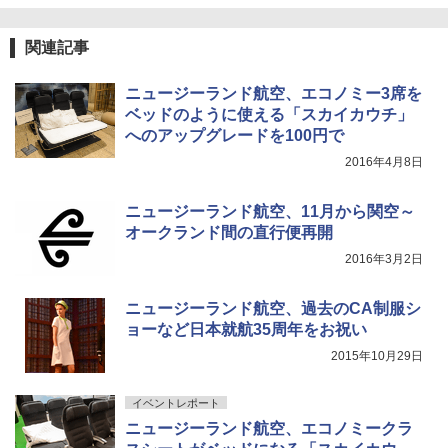
広げるだけ パッとサッとテント ブラックコ
ーティング フルクローズ メッシュ 3-4人用
ポインターライト 強力 小型 緑色/赤色/青紫色
簡単設置 ポップアップテント エクルベージ
USB充電式 高精度 超長距離照射 長時間使用
新しい日本地理 地図・統計・移動から読み
関連記事
ュ(BC仕様) PATC-150B(EB)
可能 安全ロック付き 高安全性 金属製耐久 コ
解く (講談社現代新書)
ンパクト多機能設計 持ち運び便利 アウトド
ニュージーランド航空、エコノミー3席を
ア/オフィス/教育現場/展示会用 緑
￥9,990
￥1,540
ベッドのように使える「スカイカウチ」
￥1,180
へのアップグレードを100円で
[キャンパーズコレクション 山善] 傘みたいに
2016年4月8日
広げるだけ パッとサッとテント キューブワ
イド ブラックコーティング フルクローズ メ
電動エアーポンプ SUP用 20PSI 電動ポンプ
ッシュ 4人用 簡単設置 ポップアップテント P
ゴムボート 空気入れ 空気抜き 自動停止 過熱
ニュージーランド航空、11月から関空～
ATCW-150B エクルベージュ
保護 日光可読lcd 7種類ノズル付き
オークランド間の直行便再開
￥-
￥7,884
2016年3月2日
ニュージーランド航空、過去のCA制服シ
ョーなど日本就航35周年をお祝い
2015年10月29日
イベントレポート
ニュージーランド航空、エコノミークラ