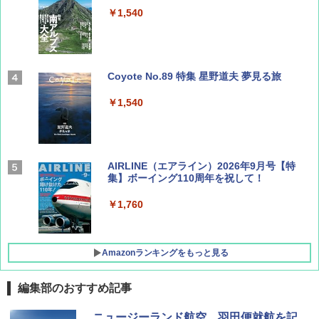
￥1,540
Coyote No.89 特集 星野道夫 夢見る旅
￥1,540
AIRLINE（エアライン）2026年9月号【特
集】ボーイング110周年を祝して！
￥1,760
Amazonランキングをもっと見る
編集部のおすすめ記事
D40 地球の歩き方 チェンマイ タイ北部の魅
[キャンパーズコレクション 山善] ポップアッ
DEWEL パラソル 大型 ビーチ アウトドアパ
ニュージーランド航空、羽田便就航を記