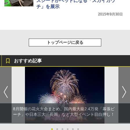
スシートがベッドになる「スカイカウ
チ」を展示
2015年9月30日
トップページに戻る
おすすめ記事
8月開催の花火大会まとめ。国内最大級2.4万発「幕張ビ
ーチ」や日本三大「長岡」など大型イベント目白押し！
●
●
●
●
●
●