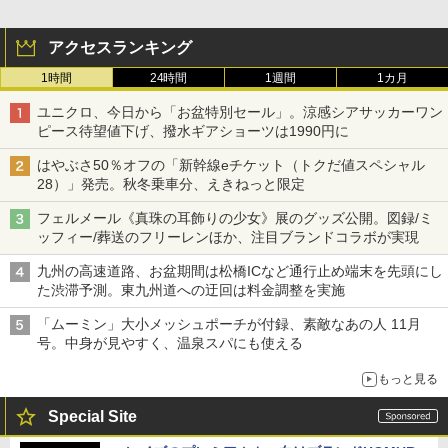
アクセスランキング
1時間
24時間
1週間
1カ月
ユニクロ、今日から「お盆特別セール」。涼感シアサッカーワン
ピース待望値下げ、撥水ギアショーツは1990円に
はやぶさ50％オフの「新幹線eチケット（トクだ値スペシャル
28）」発売。秋冬乗車分、えきねっと限定
フェルメール《真珠の耳飾りの少女》展のグッズ公開。図録/ミ
ッフィー/葬送のフリーレンほか、注目ブランドコラボが実現
九州の高速道路、お盆期間は松橋ICなど通行止め端末を先頭にし
た渋滞予測。東九州道への迂回は料金調整を実施
「ムーミン」大小メッシュポーチが付録、素敵なあの人 11月
号。中身が見やすく、温泉スパにも使える
もっと見る
Special Site