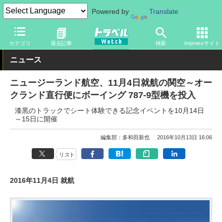
Powered by
Translate
トラベル Watch
企業・政府・官庁
海外エアライン
カテゴリ
過去記事
検索
Impressサイト
ニュース
ニュージーランド航空、11月4日就航の関空～オー
クランド直行便にボーイング 787-9型機を投入
漆黒のトラックでシート体験できる記念イベントを10月14日
～15日に開催
編集部：多和田新也
2016年10月13日 16:06
リスト
2016年11月4日 就航