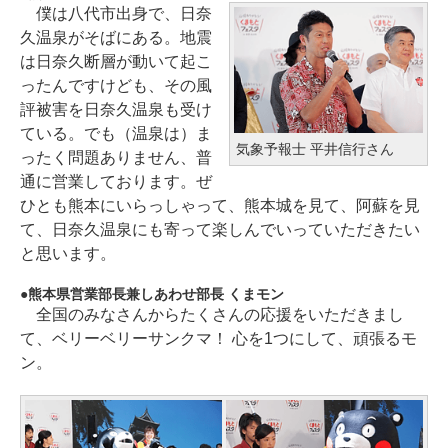
僕は八代市出身で、日奈
久温泉がそばにある。地震
は日奈久断層が動いて起こ
ったんですけども、その風
評被害を日奈久温泉も受け
ている。でも（温泉は）ま
気象予報士 平井信行さん
ったく問題ありません、普
通に営業しております。ぜ
ひとも熊本にいらっしゃって、熊本城を見て、阿蘇を見
て、日奈久温泉にも寄って楽しんでいっていただきたい
と思います。
熊本県営業部長兼しあわせ部長 くまモン
全国のみなさんからたくさんの応援をいただきまし
て、ベリーベリーサンクマ！ 心を1つにして、頑張るモ
ン。