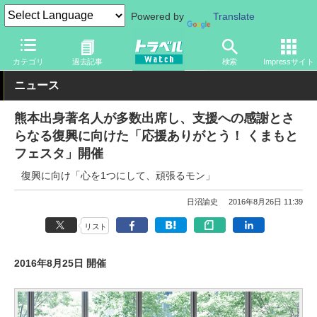
Powered by
Translate
トラベル Watch
地域
国内旅行
九州
カテゴリ
過去記事
検索
Impressサイト
ニュース
熊本出身著名人が多数出席し、支援への感謝とさ
らなる復興に向けた「応援ありがとう！ くまもと
フェスタ」開催
復興に向け「心を1つにして、頑張るモン」
日沼諭史
2016年8月26日 11:39
リスト
2016年8月25日 開催