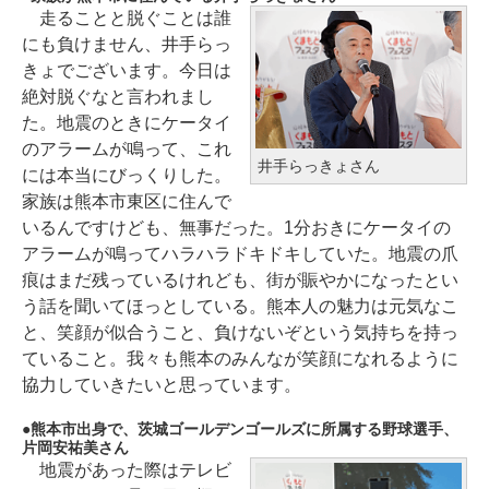
走ることと脱ぐことは誰
にも負けません、井手らっ
きょでございます。今日は
絶対脱ぐなと言われまし
た。地震のときにケータイ
のアラームが鳴って、これ
井手らっきょさん
には本当にびっくりした。
家族は熊本市東区に住んで
いるんですけども、無事だった。1分おきにケータイの
アラームが鳴ってハラハラドキドキしていた。地震の爪
痕はまだ残っているけれども、街が賑やかになったとい
う話を聞いてほっとしている。熊本人の魅力は元気なこ
と、笑顔が似合うこと、負けないぞという気持ちを持っ
ていること。我々も熊本のみんなが笑顔になれるように
協力していきたいと思っています。
熊本市出身で、茨城ゴールデンゴールズに所属する野球選手、
片岡安祐美さん
地震があった際はテレビ