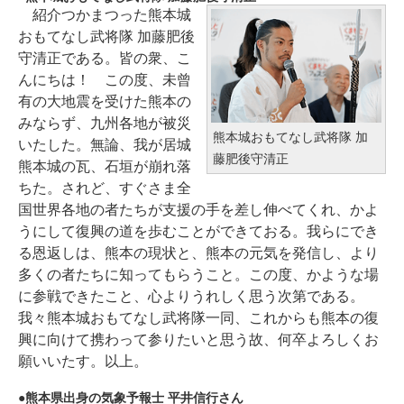
紹介つかまつった熊本城
おもてなし武将隊 加藤肥後
守清正である。皆の衆、こ
んにちは！ この度、未曾
有の大地震を受けた熊本の
みならず、九州各地が被災
熊本城おもてなし武将隊 加
いたした。無論、我が居城
藤肥後守清正
熊本城の瓦、石垣が崩れ落
ちた。されど、すぐさま全
国世界各地の者たちが支援の手を差し伸べてくれ、かよ
うにして復興の道を歩むことができておる。我らにでき
る恩返しは、熊本の現状と、熊本の元気を発信し、より
多くの者たちに知ってもらうこと。この度、かような場
に参戦できたこと、心よりうれしく思う次第である。
我々熊本城おもてなし武将隊一同、これからも熊本の復
興に向けて携わって参りたいと思う故、何卒よろしくお
願いいたす。以上。
熊本県出身の気象予報士 平井信行さん