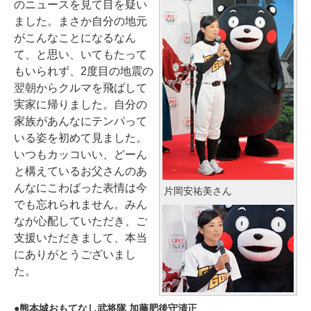
のニュースを見て目を疑い
ました。まさか自分の地元
がこんなことになるなん
て、と思い、いてもたって
もいられず、2度目の地震の
翌朝からクルマを飛ばして
実家に帰りました。自分の
家族があんなにテンパって
いる姿を初めて見ました。
いつもカッコいい、どーん
と構えているお父さんのあ
んなにこわばった表情は今
片岡安祐美さん
でも忘れられません。みん
なが心配していただき、ご
支援いただきまして、本当
にありがとうございまし
た。
熊本城おもてなし武将隊 加藤肥後守清正