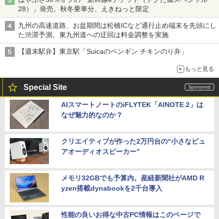
28）」発売。秋冬乗車分、えきねっと限定
九州の高速道路、お盆期間は松橋ICなど通行止め端末を先頭にし
た渋滞予測。東九州道への迂回は料金調整を実施
【週末駅弁】東京駅「Suicaのペンギン チキンのり弁」
もっと見る
Special Site
AIスマートノートのiFLYTEK「AINOTE 2」は
なぜ魅力的なのか？
クリエイティブが作った2万円台の“小さなピュ
アオーディオスピーカー”
メモリ32GBでも予算内。産経新聞社がAMD R
yzen搭載dynabookを2千台導入
性能の良いお得な中古PC情報はこのページで