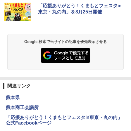
D40 地球の歩き方 チェンマイ タイ北部の魅
[キャンパーズコレクション 山善] ポップアッ
GRANDOOR ステンレス保冷剤 2個セット 2
「応援ありがとう！くまもとフェスタin
力的な町 2026～2027 地球の歩き方D アジア
プテント 傘みたいに広げて畳める パッとサ
026リニューアル 急速冷凍 空間倍増 衛生的
東京・丸の内」を8月25日開催
ッとサンシェード キューブ フルクローズ メ
コンパクト 保冷力長持ち
ッシュ 簡単設置 ワンタッチテント キャンプ
￥2,079
&ハイキング カーキ PATC-150(KH)
￥2,980
￥6,830
地球の歩き方 スター・ウォーズ
BUNDOK(バンドック)ソロ ドーム 1 EX BDK
Google 検索で当サイトの記事を優先表示させる
-08EX カーキ ソロキャンプ ポリエステル フ
PYKES PEAK (パイクスピーク) 着替えテン
レーム ドーム型 テント
￥2,695
ト プライバシー テント 【中が透けない】 1
人用 折りたたみ 防災グッズ 災害用トイレ ビ
￥14,800
ーチ ピクニック ポップアップテント 携帯 簡
易 トイレテント (ブラック)
僕が見た未来【完全版】
DEWEL パラソル 大型 ビーチ アウトドアパ
￥4,980
ラソル ガーデン サイトシート付 折りたたみ
関連リンク
￥0
防水 UVカット 4段階高さ調整 軽量 収納袋付
き
熊本県
ENDLESS BASE 《めざましテレビで紹介》
テント ワンタッチ RENEW 幅200 2-3人用 43
￥6,459
熊本商工会議所
500002(88859)
A09 地球の歩き方 イタリア 2026～2027 地
「応援ありがとう！くまもとフェスタin東京・丸の内」
球の歩き方A ヨーロッパ
￥5,999
ポインターライト 強力 小型 緑色/赤色/青紫色
公式Facebookページ
USB充電式 高精度 超長距離照射 長時間使用
￥2,479
可能 安全ロック付き 高安全性 金属製耐久 コ