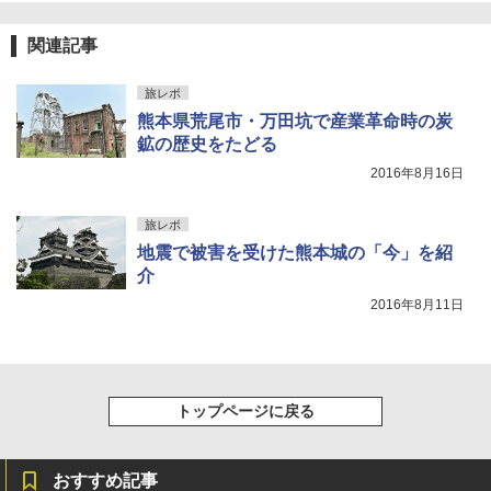
[キャンパーズコレクション 山善] 傘みたいに
ンパクト多機能設計 持ち運び便利 アウトド
広げるだけ パッとサッとテント ブラックコ
ア/オフィス/教育現場/展示会用 緑
関連記事
ーティング フルクローズ メッシュ 3-4人用
簡単設置 ポップアップテント エクルベージ
A26 地球の歩き方 チェコ ポーランド スロヴ
￥1,180
ュ(BC仕様) PATC-150B(EB)
ァキア 2026～2027 地球の歩き方A ヨーロッ
旅レポ
パ
熊本県荒尾市・万田坑で産業革命時の炭
￥9,990
熊撃退スプレー 熊よけスプレー 熊スプレー
鉱の歴史をたどる
￥2,277
【日本企業販売】超強力クマ対策スプレー 30
2016年8月16日
0ml（連続噴射30秒）110ml（連続噴射15
[キャンパーズコレクション 山善] 傘みたいに
秒）射程5～10m 安全ロック搭載 携帯収納袋
広げるだけ パッとサッとテント キューブワ
付き ヒグマ・イノシシ対策 自治体・教育機
旅レポ
イド ブラックコーティング フルクローズ メ
関の購入実績 登山・キャンプ・アウトドア・
ッシュ 4人用 簡単設置 ポップアップテント P
防災用品 長期保存可能 緊急時用 日本国内発
地震で被害を受けた熊本城の「今」を紹
ATCW-150B エクルベージュ
送
介
2016年8月11日
￥-
￥3,680
トップページに戻る
おすすめ記事