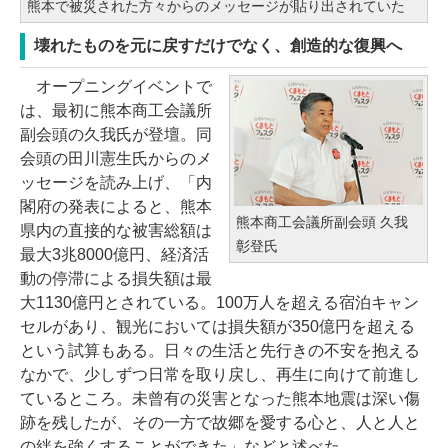
熊本で被災された方々からのメッセージが貼り出されていた
壊れたものを元に戻すだけでなく、創造的な復興へ
オープニングイベントで
は、最初に熊本商工会議所
副会頭の久我氏が登壇。同
会頭の田川憲生氏からのメ
ッセージを読み上げ、「内
閣府の発表によると、熊本
熊本商工会議所副会頭 久我
県内の直接的な被害総額は
彰登氏
最大3兆8000億円、経済活
動の停滞による損失額は最
大1130億円とされている。100万人を超える宿泊キャン
セルがあり、観光においては損失額が350億円を超える
という試算もある。日々の生活と先行きの不安を抱える
なかで、少しずつ日常を取り戻し、再生に向けて前進し
ているところ。未曾有の災害となった熊本地震は深い傷
跡を残したが、その一方で故郷を愛する心と、人と人と
の絆を強くすることができた」などと述べた。