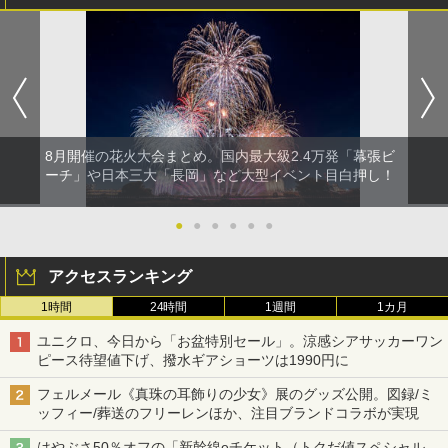
8月開催の花火大会まとめ。国内最大級2.4万発「幕張ビ
ーチ」や日本三大「長岡」など大型イベント目白押し！
●
●
●
●
●
●
アクセスランキング
1時間
24時間
1週間
1カ月
ユニクロ、今日から「お盆特別セール」。涼感シアサッカーワン
ピース待望値下げ、撥水ギアショーツは1990円に
フェルメール《真珠の耳飾りの少女》展のグッズ公開。図録/ミ
ッフィー/葬送のフリーレンほか、注目ブランドコラボが実現
はやぶさ50％オフの「新幹線eチケット（トクだ値スペシャル