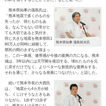
熊本県知事の蒲島氏は、
「熊本地震で多くのものを
失ったが、得たものもあ
る。なんでもない日常がと
ても大切であると気付き、
同じ大きな地震を熊本県民1
熊本県知事 蒲島郁夫氏
80万人が同時に経験して、
県民の間のきずなが深まっ
た。この一体感、連帯感が今後の復興の力になる。熊本
城は、3年以内には天守閣を復旧する。壊れたものを元
に戻すだけでなく、よりベターな創造的な復興をする。
それを通じて、さらなる発展につなげたい」と話した。
続いて熊本市長の大西氏
は、「地震から4カ月が経
ち、くじけそうなときもあ
りながら、1歩ずつ1歩ず
つ、熊本の人は元気にな