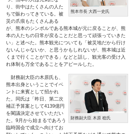
り、街中はたくさんの人た
熊本市長 大西一史氏
ちで賑わってきている。被
災の爪痕もたくさんある
が、熊本のシンボルである熊本城が元に戻ることが、熊
本の人たちの日常が戻ることだと思って頑張っていきた
い」と述べた。熊本観光についても「被災地だから行け
ないんじゃないか、と思うかもしれないが、熊本城は近
くまで行くことができる」などと話し、観光客の受け入
れ体制も万全であることをアピールした。
財務副大臣の木原氏も、
熊本出身ということでイベ
ントに来賓として招かれ
た。同氏は「昨日、第二次
補正予算案として4139億円
を閣議決定させていただい
財務副大臣 木原 稔氏
た。9月から始まるであろう
臨時国会で成立へ向けてお