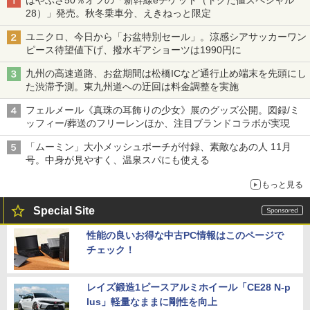
28）」発売。秋冬乗車分、えきねっと限定
ユニクロ、今日から「お盆特別セール」。涼感シアサッカーワン
ピース待望値下げ、撥水ギアショーツは1990円に
九州の高速道路、お盆期間は松橋ICなど通行止め端末を先頭にし
た渋滞予測。東九州道への迂回は料金調整を実施
フェルメール《真珠の耳飾りの少女》展のグッズ公開。図録/ミ
ッフィー/葬送のフリーレンほか、注目ブランドコラボが実現
「ムーミン」大小メッシュポーチが付録、素敵なあの人 11月
号。中身が見やすく、温泉スパにも使える
もっと見る
Special Site
性能の良いお得な中古PC情報はこのページで
チェック！
レイズ鍛造1ピースアルミホイール「CE28 N-p
lus」軽量なままに剛性を向上