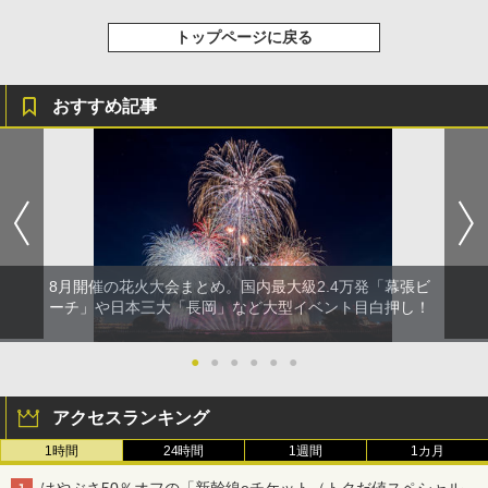
防災用品 長期保存可能 緊急時用 日本国内発
送
トップページに戻る
￥3,680
おすすめ記事
Across やわらか保冷剤 日本製 固まらない 1
1cm ソフト 2個セット (2個セット)
￥680
着替えテント トイレテント 透けない【換気
8月開催の花火大会まとめ。国内最大級2.4万発「幕張ビ
通気窓付き】収納袋付き UVカット 防水 防災
ーチ」や日本三大「長岡」など大型イベント目白押し！
コンパクト iimono117 (ブルー)
￥3,180
●
●
●
●
●
●
アクセスランキング
1時間
24時間
1週間
1カ月
はやぶさ50％オフの「新幹線eチケット（トクだ値スペシャル