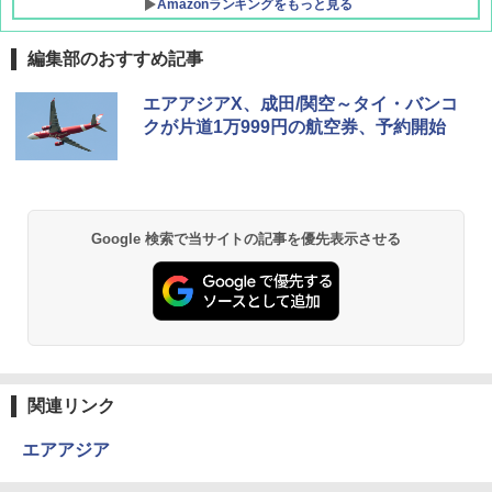
Amazonランキングをもっと見る
編集部のおすすめ記事
DEWEL パラソル 大型 ビーチ アウトドアパ
エアアジアX、成田/関空～タイ・バンコ
ラソル ガーデン サイトシート付 折りたたみ
クが片道1万999円の航空券、予約開始
防水 UVカット 4段階高さ調整 軽量 収納袋付
き
￥6,459
Google 検索で当サイトの記事を優先表示させる
GRANDOOR ステンレス保冷剤 2個セット 2
026リニューアル 急速冷凍 空間倍増 衛生的
コンパクト 保冷力長持ち
￥2,980
熊撃退スプレー 熊よけスプレー 熊スプレー
関連リンク
【日本企業販売】超強力クマ対策スプレー 30
0ml（連続噴射30秒）110ml（連続噴射15
エアアジア
秒）射程5～10m 安全ロック搭載 携帯収納袋
付き ヒグマ・イノシシ対策 自治体・教育機
関の購入実績 登山・キャンプ・アウトドア・