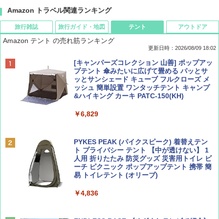
Amazon トラベル関連ランキング
旅行雑誌
旅行ガイド・地図
テント
アウトドア
Amazon テント の売れ筋ランキング
更新日時：2026/08/09 18:02
BE-PAL(ビ-パル) 2026年 9 月号【特別付録:
地球の歩き方 スター・ウォーズ
[キャンパーズコレクション 山善] ポップアッ
SOTO ミニマル"旅"財布 ランダム2種】
プテント 傘みたいに広げて畳める パッとサ
ッとサンシェード キューブ フルクローズ メ
￥2,695
ッシュ 簡単設置 ワンタッチテント キャンプ
￥1,500
&ハイキング カーキ PATC-150(KH)
￥6,829
ディズニーファン ２０２６年 ９月号 [雑
D40 地球の歩き方 チェンマイ タイ北部の魅
誌] (ＤＩＳＮＥＹ ＦＡＮ)
力的な町 2026～2027 地球の歩き方D アジア
PYKES PEAK (パイクスピーク) 着替えテン
ト プライバシー テント 【中が透けない】 1
￥713
￥2,079
人用 折りたたみ 防災グッズ 災害用トイレ ビ
ーチ ピクニック ポップアップテント 携帯 簡
易 トイレテント (オリーブ)
山と溪谷 2026年8月号「南アルプス大全」
A09 地球の歩き方 イタリア 2026～2027 地
￥4,836
球の歩き方A ヨーロッパ
￥1,540
￥2,479