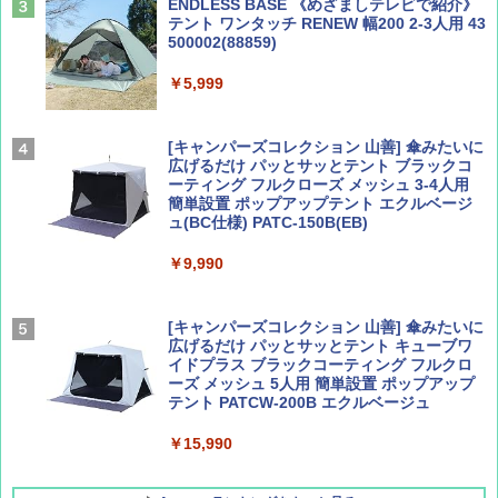
ENDLESS BASE 《めざましテレビで紹介》
テント ワンタッチ RENEW 幅200 2-3人用 43
500002(88859)
Coyote No.89 特集 星野道夫 夢見る旅
A26 地球の歩き方 チェコ ポーランド スロヴ
ァキア 2026～2027 地球の歩き方A ヨーロッ
￥5,999
パ
￥1,540
￥2,277
[キャンパーズコレクション 山善] 傘みたいに
広げるだけ パッとサッとテント ブラックコ
ーティング フルクローズ メッシュ 3-4人用
簡単設置 ポップアップテント エクルベージ
AIRLINE（エアライン）2026年9月号【特
新しい日本地理 地図・統計・移動から読み
ュ(BC仕様) PATC-150B(EB)
集】ボーイング110周年を祝して！
解く (講談社現代新書)
￥9,990
￥1,760
￥1,540
[キャンパーズコレクション 山善] 傘みたいに
広げるだけ パッとサッとテント キューブワ
イドプラス ブラックコーティング フルクロ
ーズ メッシュ 5人用 簡単設置 ポップアップ
テント PATCW-200B エクルベージュ
￥15,990