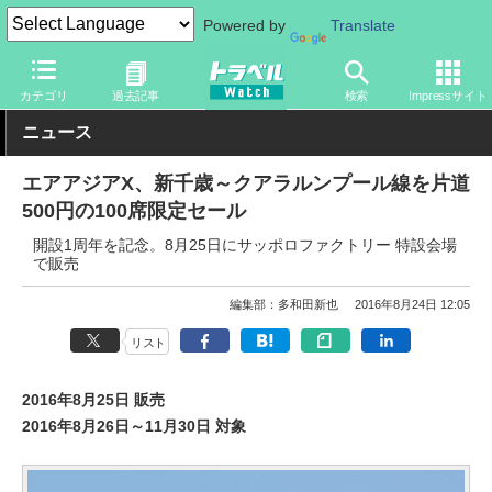
Powered by
Translate
トラベル Watch
地域
国内旅行
北海道
カテゴリ
過去記事
検索
Impressサイト
ニュース
エアアジアX、新千歳～クアラルンプール線を片道
500円の100席限定セール
開設1周年を記念。8月25日にサッポロファクトリー 特設会場
で販売
編集部：多和田新也
2016年8月24日 12:05
リスト
2016年8月25日 販売
2016年8月26日～11月30日 対象