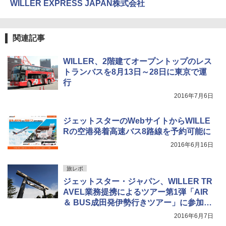
WILLER EXPRESS JAPAN株式会社
￥6,459
関連記事
ポインターライト 強力 小型 緑色/赤色/青紫色
USB充電式 高精度 超長距離照射 長時間使用
可能 安全ロック付き 高安全性 金属製耐久 コ
WILLER、2階建てオープントップのレス
ンパクト多機能設計 持ち運び便利 アウトド
トランバスを8月13日～28日に東京で運
ア/オフィス/教育現場/展示会用 緑
行
￥1,180
2016年7月6日
ジェットスターのWebサイトからWILLE
熊撃退スプレー 熊よけスプレー 熊スプレー
Rの空港発着高速バス8路線を予約可能に
【日本企業販売】超強力クマ対策スプレー 30
0ml（連続噴射30秒）110ml（連続噴射15
2016年6月16日
秒）射程5～10m 安全ロック搭載 携帯収納袋
付き ヒグマ・イノシシ対策 自治体・教育機
関の購入実績 登山・キャンプ・アウトドア・
旅レポ
防災用品 長期保存可能 緊急時用 日本国内発
ジェットスター・ジャパン、WILLER TR
送
AVEL業務提携によるツアー第1弾「AIR
＆ BUS成田発伊勢行きツアー」に参加し
￥3,680
た
2016年6月7日