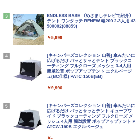
￥1,540
￥0
ENDLESS BASE 《めざましテレビで紹介》
テント ワンタッチ RENEW 幅200 2-3人用 43
500002(88859)
Coyote No.89 特集 星野道夫 夢見る旅
A09 地球の歩き方 イタリア 2026～2027 地
球の歩き方A ヨーロッパ
￥5,999
￥1,540
￥2,479
[キャンパーズコレクション 山善] 傘みたいに
広げるだけ パッとサッとテント ブラックコ
ーティング フルクローズ メッシュ 3-4人用
簡単設置 ポップアップテント エクルベージ
AIRLINE（エアライン）2026年9月号【特
A26 地球の歩き方 チェコ ポーランド スロヴ
ュ(BC仕様) PATC-150B(EB)
集】ボーイング110周年を祝して！
ァキア 2026～2027 地球の歩き方A ヨーロッ
パ
￥9,990
￥1,760
￥2,277
[キャンパーズコレクション 山善] 傘みたいに
広げるだけ パッとサッとテント キューブワ
イド ブラックコーティング フルクローズ メ
ッシュ 4人用 簡単設置 ポップアップテント P
ATCW-150B エクルベージュ
￥-