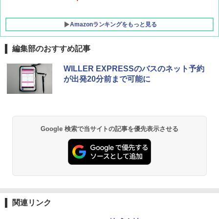
Amazonランキングをもっと見る
編集部のおすすめ記事
GRANDOOR ステンレス保冷剤 2個セット 2
WILLER EXPRESSのバスのネット予約
026リニューアル 急速冷凍 空間倍増 衛生的
が出発20分前まで可能に
コンパクト 保冷力長持ち
￥2,980
BUNDOK(バンドック)ソロ ドーム 1 EX BDK
Google 検索で当サイトの記事を優先表示させる
-08EX カーキ ソロキャンプ ポリエステル フ
レーム ドーム型 テント
￥14,800
DEWEL パラソル 大型 ビーチ アウトドアパ
ラソル ガーデン サイトシート付 折りたたみ
関連リンク
防水 UVカット 4段階高さ調整 軽量 収納袋付
き