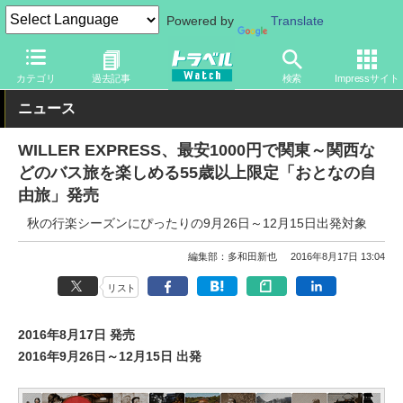
Powered by
Translate
トラベル Watch
旅の方法
バス旅
高速バス
カテゴリ
過去記事
検索
Impressサイト
ニュース
WILLER EXPRESS、最安1000円で関東～関西な
どのバス旅を楽しめる55歳以上限定「おとなの自
由旅」発売
秋の行楽シーズンにぴったりの9月26日～12月15日出発対象
編集部：多和田新也
2016年8月17日 13:04
リスト
2016年8月17日 発売
2016年9月26日～12月15日 出発