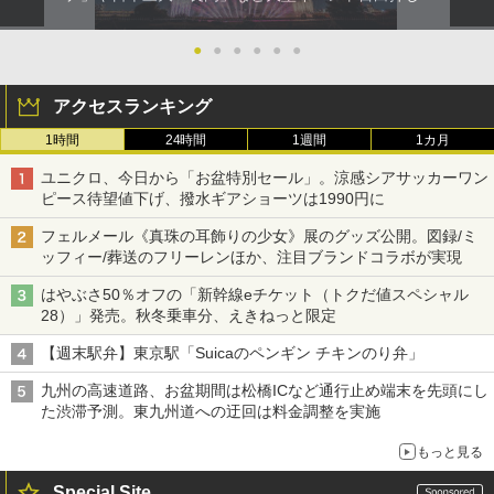
●
●
●
●
●
●
アクセスランキング
1時間
24時間
1週間
1カ月
ユニクロ、今日から「お盆特別セール」。涼感シアサッカーワン
ピース待望値下げ、撥水ギアショーツは1990円に
フェルメール《真珠の耳飾りの少女》展のグッズ公開。図録/ミ
ッフィー/葬送のフリーレンほか、注目ブランドコラボが実現
はやぶさ50％オフの「新幹線eチケット（トクだ値スペシャル
28）」発売。秋冬乗車分、えきねっと限定
【週末駅弁】東京駅「Suicaのペンギン チキンのり弁」
九州の高速道路、お盆期間は松橋ICなど通行止め端末を先頭にし
た渋滞予測。東九州道への迂回は料金調整を実施
もっと見る
Special Site