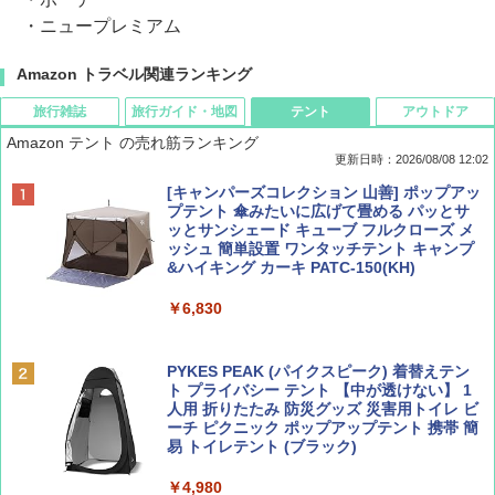
・ニュープレミアム
Amazon トラベル関連ランキング
旅行雑誌
旅行ガイド・地図
テント
アウトドア
Amazon テント の売れ筋ランキング
更新日時：2026/08/08 12:02
BE-PAL(ビ-パル) 2026年 9 月号【特別付録:
D40 地球の歩き方 チェンマイ タイ北部の魅
[キャンパーズコレクション 山善] ポップアッ
SOTO ミニマル"旅"財布 ランダム2種】
力的な町 2026～2027 地球の歩き方D アジア
プテント 傘みたいに広げて畳める パッとサ
ッとサンシェード キューブ フルクローズ メ
ッシュ 簡単設置 ワンタッチテント キャンプ
￥1,500
￥2,079
&ハイキング カーキ PATC-150(KH)
￥6,830
ディズニーファン ２０２６年 ９月号 [雑
地球の歩き方 スター・ウォーズ
誌] (ＤＩＳＮＥＹ ＦＡＮ)
PYKES PEAK (パイクスピーク) 着替えテン
￥2,695
ト プライバシー テント 【中が透けない】 1
￥713
人用 折りたたみ 防災グッズ 災害用トイレ ビ
ーチ ピクニック ポップアップテント 携帯 簡
易 トイレテント (ブラック)
山と溪谷 2026年8月号「南アルプス大全」
僕が見た未来【完全版】
￥4,980