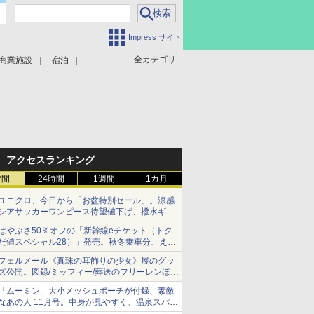
Impress サイト
全カテゴリ
商業施設
宿泊
アクセスランキング
時間
24時間
1週間
1カ月
ユニクロ、今日から「お盆特別セール」。涼感
シアサッカーワンピース待望値下げ、撥水ギア
ショーツは1990円に
はやぶさ50％オフの「新幹線eチケット（トク
だ値スペシャル28）」発売。秋冬乗車分、えき
ねっと限定
フェルメール《真珠の耳飾りの少女》展のグッ
ズ公開。図録/ミッフィー/葬送のフリーレンほ
か、注目ブランドコラボが実現
「ムーミン」大小メッシュポーチが付録、素敵
なあの人 11月号。中身が見やすく、温泉スパに
も使える