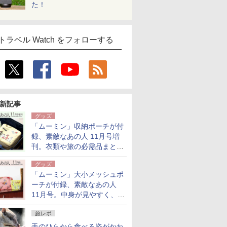
た！
トラベル Watch をフォローする
新記事
グッズ
「ムーミン」収納ポーチが付
録、素敵なあの人 11月号増
刊。衣類や旅の必需品まとま
る大小2個セット
グッズ
「ムーミン」大小メッシュポ
ーチが付録、素敵なあの人
11月号。中身が見やすく、温
泉スパにも使える
旅レポ
手のひらから食べる姿がかわ