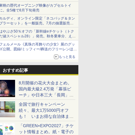
ショーツは1990円に
東映の歴代オープニング映像がカプセルトイ
に。全5種で8月下旬発売
カルディ、オンライン限定「ネコバッグ＆タン
ブラーセット」を一般販売。7月の抽選販売の
当選無効分
はやぶさ50％オフの「新幹線eチケット（トク
だ値スペシャル28）」発売。秋冬乗車分、えき
ねっと限定
フェルメール《真珠の耳飾りの少女》展のグッ
ズ公開。図録/ミッフィー/葬送のフリーレンほ
か、注目ブランドコラボが実現
もっと見る
おすすめ記事
8月開催の花火大会まとめ。
国内最大級2.4万発「幕張ビ
ーチ」や日本三大「長岡」な
ど大型イベント目白押し！
全国で旅行キャンペーン
続々、最大1万5000円オフ
も！ いまお得な自治体まと
め
「GREEN×EXPO2027」チケ
ット情報まとめ。紙・電子の