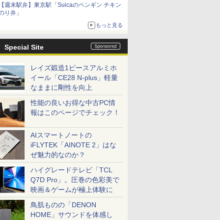
【週末駅弁】東京駅「Suicaのペンギン チキン
のり弁」
もっと見る
Special Site
レイズ鍛造1ピースアルミホ
イール「CE28 N-plus」軽量
なままに剛性を向上
性能の良いお得な中古PC情
報はこのページでチェック！
AIスマートノートの
iFLYTEK「AINOTE 2」はな
ぜ魅力的なのか？
ハイグレードテレビ「TCL
Q7D Pro」。圧巻の色彩美で
映画＆ゲームが極上体験に
鳥肌ものの「DENON
HOME」サウンドを体感し