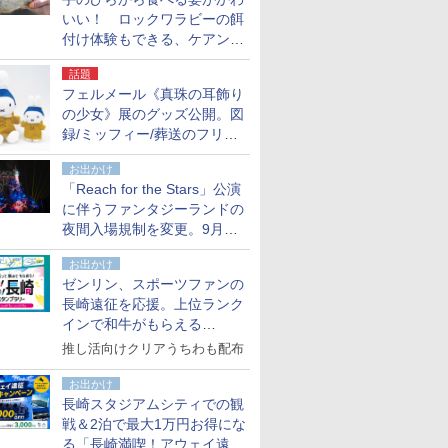
いい！ ロックワラビーの餌
付け体験もできる、ケアンズ
でアサートン高原の日本語ガ
話題
イド付きツアーに参加してみ
フェルメール《真珠の耳飾り
た
の少女》展のグッズ公開。図
録/ミッフィー/葬送のフリー
レンほか、注目ブランドコラ
お出かけ
ボが実現
「Reach for the Stars」公演
に伴うファンタジーランドの
夜間入場規制を変更。9月か
ら18時50分～20時ごろに
お出かけ
ゼンリン、スポーツファンの
長崎遠征を応援。上位ランク
インで和牛がもらえる
「GO！GO！長崎スタンプラ
推し活向けクリアうちわも配布
リー」
お出かけ
長崎スタジアムシティでの観
戦＆2泊で最大1万円お得にな
る「長崎満喫！アウェイ遠征