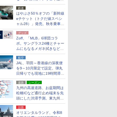
応援キャンペーン」
鉄道
はやぶさ50％オフの「新幹線
eチケット（トクだ値スペシ
ャル28）」発売。秋冬乗車
分、えきねっと限定
グッズ
Zoff、「MLB」6球団コラ
ボ。サングラス24種とチャー
ムにもなるメガネ拭きなど雑
貨24種
航空
JAL、羽田～香港線の深夜便
を9～10月限定で設定。弾丸
日帰りでも現地に19時間滞在
できる
道路
シーズン
九州の高速道路、お盆期間は
松橋ICなど通行止め端末を先
頭にした渋滞予測。東九州道
への迂回は料金調整を実施
話題
オリエンタルランド、令和8