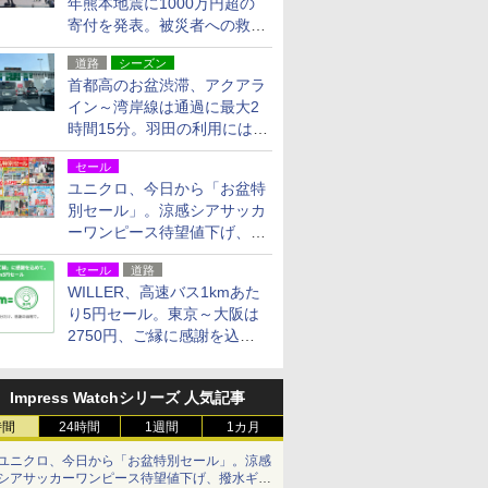
年熊本地震に1000万円超の
寄付を発表。被災者への救援
活動・復旧支援
道路
シーズン
首都高のお盆渋滞、アクアラ
イン～湾岸線は通過に最大2
時間15分。羽田の利用には
「空港西出口」の利用検討を
セール
ユニクロ、今日から「お盆特
別セール」。涼感シアサッカ
ーワンピース待望値下げ、撥
水ギアショーツは1990円に
セール
道路
WILLER、高速バス1kmあた
り5円セール。東京～大阪は
2750円、ご縁に感謝を込め
た20周年記念キャンペーン
Impress Watchシリーズ 人気記事
時間
24時間
1週間
1カ月
ユニクロ、今日から「お盆特別セール」。涼感
シアサッカーワンピース待望値下げ、撥水ギア