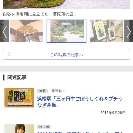
白砂を浜名湖に見立てた「普陀落の庭」
この写真の記事へ
関連記事
週末駅弁
連載
浜松駅「三ヶ日牛ごぼうしぐれ＆プチう
なぎ弁当」
2018年9月28日
旅レポ