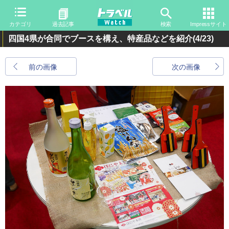
カテゴリ
過去記事
検索
Impressサイト
四国4県が合同でブースを構え、特産品などを紹介
(4/23)
前の画像
次の画像