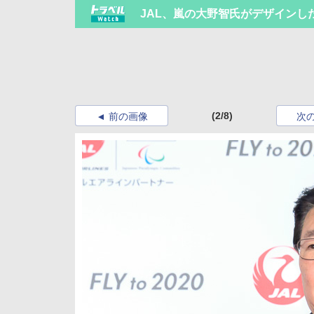
JAL、嵐の大野智氏がデザインした東京
(2/8)
前の画像
次