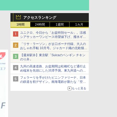
アクセスランキング
1時間
24時間
1週間
1カ月
ユニクロ、今日から「お盆特別セール」。涼感
シアサッカーワンピース待望値下げ、撥水ギア
ショーツは1990円に
「リサ・ラーソン」がま口ポーチ付録、大人の
おしゃれ手帖 10月号。ジャカード織の北欧猫デ
ザイン
【週末駅弁】東京駅「Suicaのペンギン チキン
のり弁」
九州の高速道路、お盆期間は松橋ICなど通行止
め端末を先頭にした渋滞予測。東九州道への迂
回は料金調整を実施
フェラーリを手がけたピニンファリーナ、日本
の鉄道を初デザイン。南海電鉄が新たな「空港
特急」をなにわ筋線へ導入
もっと見る