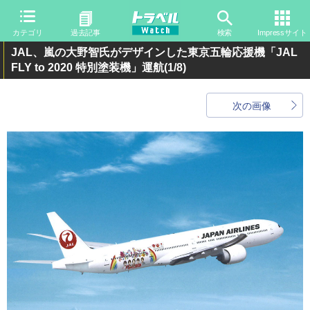
カテゴリ
過去記事
検索
Impressサイト
JAL、嵐の大野智氏がデザインした東京五輪応援機「JAL
FLY to 2020 特別塗装機」運航
(1/8)
次の画像