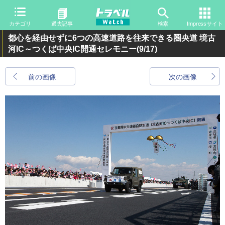
カテゴリ
過去記事
検索
Impressサイト
都心を経由せずに6つの高速道路を往来できる圏央道 境古
河IC～つくば中央IC開通セレモニー
(9/17)
前の画像
次の画像