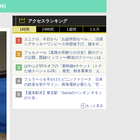
96)
アクセスランキング
1時間
24時間
1週間
1カ月
ユニクロ、今日から「お盆特別セール」。涼感
シアサッカーワンピース待望値下げ、撥水ギア
ショーツは1990円に
フェルメール《真珠の耳飾りの少女》展のグッ
ズ公開。図録/ミッフィー/葬送のフリーレンほ
か、注目ブランドコラボが実現
はやぶさ50％オフの「新幹線eチケット（トク
だ値スペシャル28）」発売。秋冬乗車分、えき
ねっと限定
フェラーリを手がけたピニンファリーナ、日本
の鉄道を初デザイン。南海電鉄が新たな「空港
特急」をなにわ筋線へ導入
【週末駅弁】東京駅「Suicaのペンギン チキン
のり弁」
もっと見る