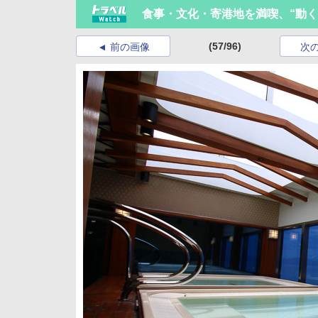
食事・文化・寄港地を満喫、“動く
(57/96)
前の画像
次