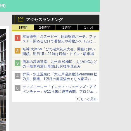
96)
アクセスランキング
1時間
24時間
1週間
1カ月
本日発売「スヌーピー」圧縮収納ポーチ。ファ
スナー閉めるだけで着替えや荷物がスリムにま
とまる
名神 大津SA「びわ湖大花火大会」開催に伴い
閉鎖。明日15～21時は店舗・トイレ・駐車場の
利用不可
熊本の高速道路、九州道 松橋IC～えびのICなど
の一般車両通行再開は8月後半見込み
群馬・水上温泉に「大江戸温泉物語Premium 松
乃井」開業。1万坪の庭園湯めぐり＆豪華バイ
キングを体験してきた！
ディズニーシー「インディ・ジョーンズ・アド
ベンチャー」が11月末に運営再開。プロジェク
ションマッピングを追加、DPAは1500円
もっと見る