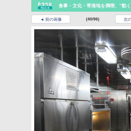
食事・文化・寄港地を満喫、“動く
(40/96)
前の画像
次