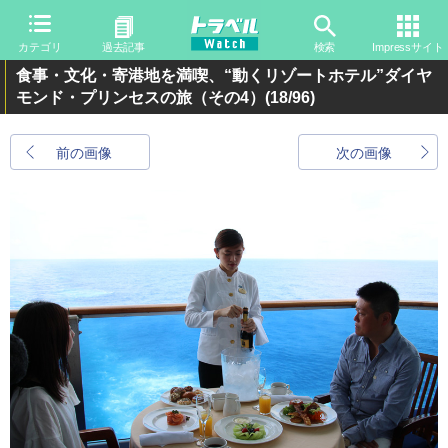
カテゴリ
過去記事
検索
Impressサイト
食事・文化・寄港地を満喫、“動くリゾートホテル”ダイヤ
モンド・プリンセスの旅（その4）
(18/96)
前の画像
次の画像