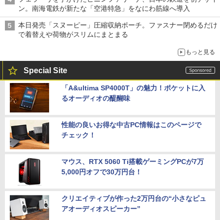
ン。南海電鉄が新たな「空港特急」をなにわ筋線へ導入
本日発売「スヌーピー」圧縮収納ポーチ。ファスナー閉めるだけ
で着替えや荷物がスリムにまとまる
もっと見る
Special Site
「A&ultima SP4000T」の魅力！ポケットに入
るオーディオの醍醐味
性能の良いお得な中古PC情報はこのページで
チェック！
マウス、RTX 5060 Ti搭載ゲーミングPCが7万
5,000円オフで30万円台！
クリエイティブが作った2万円台の“小さなピュ
アオーディオスピーカー”