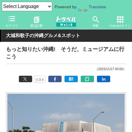
Powered by
Translate
トラベル Watch
地域
国内旅行
沖縄
カテゴリ
過去記事
検索
Impressサイト
大城和歌子の沖縄グルメ&スポット
もっと知りたい沖縄! そうだ、ミュージアムに行
こう
（2015/11/17 00:00）
リスト