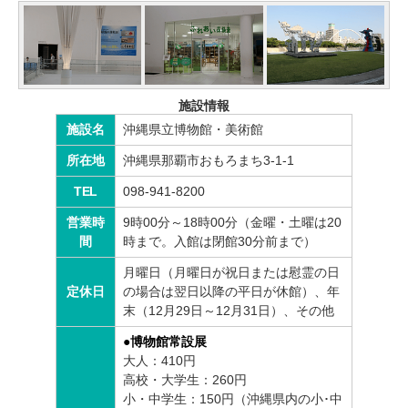
施設情報
施設名
沖縄県立博物館・美術館
所在地
沖縄県那覇市おもろまち3-1-1
TEL
098-941-8200
営業時
9時00分～18時00分（金曜・土曜は20
間
時まで。入館は閉館30分前まで）
月曜日（月曜日が祝日または慰霊の日
定休日
の場合は翌日以降の平日が休館）、年
末（12月29日～12月31日）、その他
●博物館常設展
大人：410円
高校・大学生：260円
小・中学生：150円（沖縄県内の小･中