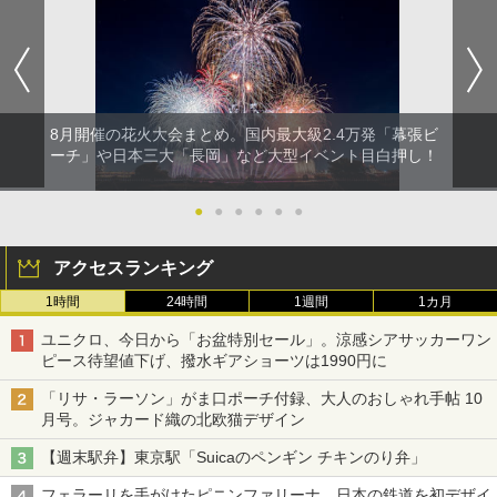
8月開催の花火大会まとめ。国内最大級2.4万発「幕張ビ
ーチ」や日本三大「長岡」など大型イベント目白押し！
●
●
●
●
●
●
アクセスランキング
1時間
24時間
1週間
1カ月
ユニクロ、今日から「お盆特別セール」。涼感シアサッカーワン
ピース待望値下げ、撥水ギアショーツは1990円に
「リサ・ラーソン」がま口ポーチ付録、大人のおしゃれ手帖 10
月号。ジャカード織の北欧猫デザイン
【週末駅弁】東京駅「Suicaのペンギン チキンのり弁」
フェラーリを手がけたピニンファリーナ、日本の鉄道を初デザイ