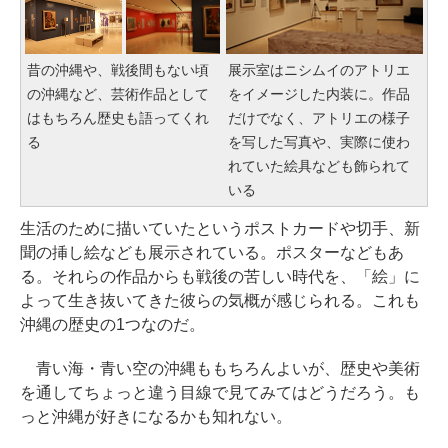
昔の沖縄や、戦後間もない頃
展示室はニシムイのアトリエ
の沖縄など、芸術作品として
をイメージした内装に。作品
はもちろん歴史も語ってくれ
だけでなく、アトリエの様子
る
を写した写真や、実際に使わ
れていた絵具なども飾られて
いる
生活のために描いていたというポストカードや切手、新
聞の挿し絵なども展示されている。ポスターなどもあ
る。それらの作品からも戦後の苦しい時代を、「絵」に
よって生き抜いてきた彼らの気概が感じられる。これも
沖縄の歴史の1つなのだ。
青い海・青い空の沖縄ももちろんよいが、歴史や美術
を通してちょっと違う目線で見てみてはどうだろう。も
っと沖縄が好きになるかも知れない。