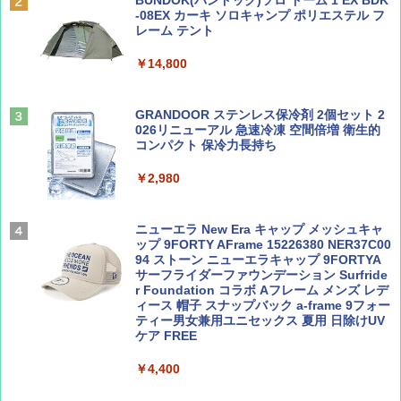
PYKES PEAK (パイクスピーク) 着替えテン
-08EX カーキ ソロキャンプ ポリエステル フ
ト プライバシー テント 【中が透けない】 1
レーム テント
￥1,500
￥2,479
人用 折りたたみ 防災グッズ 災害用トイレ ビ
ーチ ピクニック ポップアップテント 携帯 簡
￥14,800
易 トイレテント (ブラック)
山と溪谷 2026年8月号「南アルプス大全」
地球の歩き方 スター・ウォーズ
￥4,980
GRANDOOR ステンレス保冷剤 2個セット 2
￥1,540
￥2,695
026リニューアル 急速冷凍 空間倍増 衛生的
コンパクト 保冷力長持ち
ENDLESS BASE 《めざましテレビで紹介》
テント ワンタッチ RENEW 幅200 2-3人用 43
￥2,980
500002(88859)
Coyote No.89 特集 星野道夫 夢見る旅
A26 地球の歩き方 チェコ ポーランド スロヴ
ァキア 2026～2027 地球の歩き方A ヨーロッ
￥5,999
ニューエラ New Era キャップ メッシュキャ
パ
￥1,540
ップ 9FORTY AFrame 15226380 NER37C00
94 ストーン ニューエラキャップ 9FORTYA
￥2,277
[キャンパーズコレクション 山善] 傘みたいに
サーフライダーファウンデーション Surfride
広げるだけ パッとサッとテント ブラックコ
r Foundation コラボ Aフレーム メンズ レデ
ーティング フルクローズ メッシュ 3-4人用
ィース 帽子 スナップバック a-frame 9フォー
簡単設置 ポップアップテント エクルベージ
ティー男女兼用ユニセックス 夏用 日除けUV
AIRLINE（エアライン）2026年9月号【特
新しい日本地理 地図・統計・移動から読み
ュ(BC仕様) PATC-150B(EB)
ケア FREE
集】ボーイング110周年を祝して！
解く (講談社現代新書)
￥9,990
￥4,400
￥1,760
￥1,540