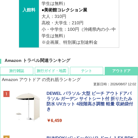
学生は無料）
入館料
●美術館コレクション展
大人：310円
高校・大学生：210円
小・中学生：100円（沖縄県内の小･中
学生は無料）
※企画展、特別展は別途料金
Amazon トラベル関連ランキング
旅行雑誌
旅行ガイド・地図
テント
アウトドア
Amazon アウトドア の売れ筋ランキング
更新日時：2026/08/07 12:02
ディズニーファン ２０２６年 ９月号 [雑
D40 地球の歩き方 チェンマイ タイ北部の魅
[キャンパーズコレクション 山善] ポップアッ
DEWEL パラソル 大型 ビーチ アウトドアパ
誌] (ＤＩＳＮＥＹ ＦＡＮ)
力的な町 2026～2027 地球の歩き方D アジア
プテント 傘みたいに広げて畳める パッとサ
ラソル ガーデン サイトシート付 折りたたみ
ッとサンシェード キューブ フルクローズ メ
防水 UVカット 4段階高さ調整 軽量 収納袋付
ッシュ 簡単設置 ワンタッチテント キャンプ
き
￥713
￥2,079
&ハイキング カーキ PATC-150(KH)
￥6,459
￥6,831
BE-PAL(ビ-パル) 2026年 9 月号【特別付録:
A09 地球の歩き方 イタリア 2026～2027 地
SOTO ミニマル"旅"財布 ランダム2種】
球の歩き方A ヨーロッパ
BUNDOK(バンドック)ソロ ドーム 1 EX BDK