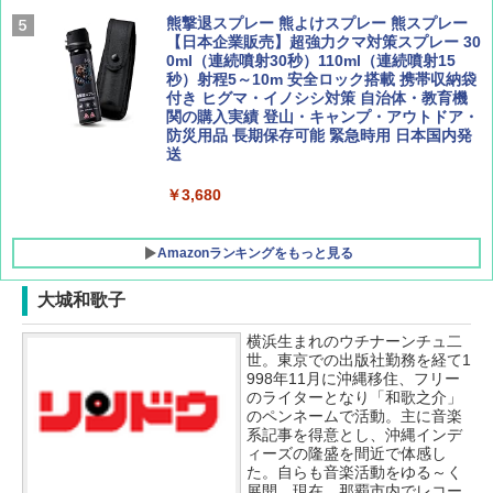
[キャンパーズコレクション 山善] 傘みたいに
熊撃退スプレー 熊よけスプレー 熊スプレー
広げるだけ パッとサッとテント キューブワ
【日本企業販売】超強力クマ対策スプレー 30
イド ブラックコーティング フルクローズ メ
0ml（連続噴射30秒）110ml（連続噴射15
ッシュ 4人用 簡単設置 ポップアップテント P
秒）射程5～10m 安全ロック搭載 携帯収納袋
ATCW-150B エクルベージュ
付き ヒグマ・イノシシ対策 自治体・教育機
関の購入実績 登山・キャンプ・アウトドア・
防災用品 長期保存可能 緊急時用 日本国内発
￥-
送
￥3,680
Amazonランキングをもっと見る
大城和歌子
横浜生まれのウチナーンチュ二
世。東京での出版社勤務を経て1
998年11月に沖縄移住、フリー
のライターとなり「和歌之介」
のペンネームで活動。主に音楽
系記事を得意とし、沖縄インデ
ィーズの隆盛を間近で体感し
た。自らも音楽活動をゆる～く
展開。現在、那覇市内でレコー