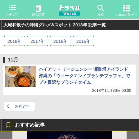
カテゴリ
過去記事
検索
Impressサイト
大城和歌子の沖縄グルメ&スポット 2018年 記事一覧
2018
年
2017
年
2016
年
2015
年
11月
ハイアット リージェンシー 瀬良垣アイランド
沖縄の「ウィークエンドブランチブッフェ」で
プチ贅沢なブランチタイム
2018年11月30日 00:00
2017年
おすすめ記事