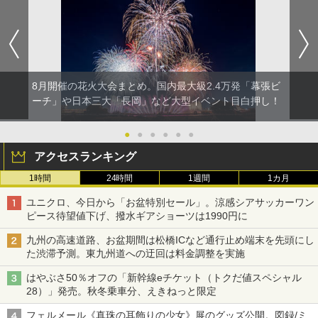
8月開催の花火大会まとめ。国内最大級2.4万発「幕張ビ
ーチ」や日本三大「長岡」など大型イベント目白押し！
●
●
●
●
●
●
アクセスランキング
1時間
24時間
1週間
1カ月
ユニクロ、今日から「お盆特別セール」。涼感シアサッカーワン
ピース待望値下げ、撥水ギアショーツは1990円に
九州の高速道路、お盆期間は松橋ICなど通行止め端末を先頭にし
た渋滞予測。東九州道への迂回は料金調整を実施
はやぶさ50％オフの「新幹線eチケット（トクだ値スペシャル
28）」発売。秋冬乗車分、えきねっと限定
フェルメール《真珠の耳飾りの少女》展のグッズ公開。図録/ミ