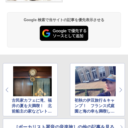
Google 検索で当サイトの記事を優先表示させる
古民家カフェに滝、福
初秋の伊豆旅行＆キャ
井の夏を大満喫！ 北
ンプ！ フランス式庭
前船主の家などレトロ
園と海の幸も満喫しま
建築に思いをはせる旅
した
［ボーカリスト琴音の音楽旅］の他の記事を見る