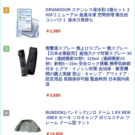
BE-PAL(ビ-パル) 2026年 9 月号【特別付録:
D40 地球の歩き方 チェンマイ タイ北部の魅
SOTO ミニマル"旅"財布 ランダム2種】
力的な町 2026～2027 地球の歩き方D アジア
GRANDOOR ステンレス保冷剤 2個セット 2
PYKES PEAK (パイクスピーク) 着替えテン
026リニューアル 急速冷凍 空間倍増 衛生的
ト プライバシー テント 【中が透けない】 1
コンパクト 保冷力長持ち
￥1,500
￥2,079
人用 折りたたみ 防災グッズ 災害用トイレ ビ
ーチ ピクニック ポップアップテント 携帯 簡
￥2,980
易 トイレテント (グレー)
山と溪谷 2026年8月号「南アルプス大全」
A09 地球の歩き方 イタリア 2026～2027 地
￥4,980
球の歩き方A ヨーロッパ
熊撃退スプレー 熊よけスプレー 熊スプレー
￥1,540
【日本企業販売】超強力クマ対策スプレー 30
￥2,479
0ml（連続噴射30秒）110ml（連続噴射15
ENDLESS BASE 《めざましテレビで紹介》
秒）射程5～10m 安全ロック搭載 携帯収納袋
テント ワンタッチ RENEW 幅200 2-3人用 43
付き ヒグマ・イノシシ対策 自治体・教育機
500002(88859)
関の購入実績 登山・キャンプ・アウトドア・
防災用品 長期保存可能 緊急時用 日本国内発
Coyote No.89 特集 星野道夫 夢見る旅
地球の歩き方 スター・ウォーズ
送
￥5,999
￥1,540
￥2,695
￥3,680
[キャンパーズコレクション 山善] 傘みたいに
広げるだけ パッとサッとテント ブラックコ
ーティング フルクローズ メッシュ 3-4人用
BUNDOK(バンドック)ソロ ドーム 1 EX BDK
簡単設置 ポップアップテント エクルベージ
-08EX カーキ ソロキャンプ ポリエステル フ
AIRLINE（エアライン）2026年9月号【特
A26 地球の歩き方 チェコ ポーランド スロヴ
ュ(BC仕様) PATC-150B(EB)
レーム ドーム型 テント
集】ボーイング110周年を祝して！
ァキア 2026～2027 地球の歩き方A ヨーロッ
パ
￥9,990
￥14,800
￥1,760