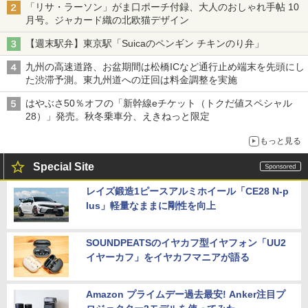
「リサ・ラーソン」がま口ポーチ付録、大人のおしゃれ手帖 10
月号。ジャカード織の北欧猫デザイン
【週末駅弁】東京駅「Suicaのペンギン チキンのり弁」
九州の高速道路、お盆期間は松橋ICなど通行止め端末を先頭にし
た渋滞予測。東九州道への迂回は料金調整を実施
はやぶさ50％オフの「新幹線eチケット（トクだ値スペシャル
28）」発売。秋冬乗車分、えきねっと限定
もっと見る
Special Site
レイズ鍛造1ピースアルミホイール「CE28 N-p
lus」軽量なままに剛性を向上
SOUNDPEATSのイヤカフ型イヤフォン「UU2
イヤーカフ」をイヤカフマニアが語る
Amazon プライムデー過去最安! Anker注目プ