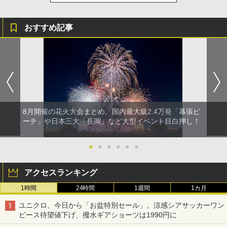
おすすめ記事
8月開催の花火大会まとめ。国内最大級2.4万発「幕張ビ
ーチ」や日本三大「長岡」など大型イベント目白押し！
●
●
●
●
●
●
アクセスランキング
1時間
24時間
1週間
1カ月
ユニクロ、今日から「お盆特別セール」。涼感シアサッカーワン
ピース待望値下げ、撥水ギアショーツは1990円に