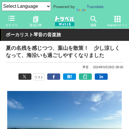
Powered by
Translate
トラベル Watch
地域
国内旅行
神奈川
カテゴリ
過去記事
検索
Impressサイト
ボーカリスト琴音の音楽旅
夏の名残を感じつつ、葉山を散策！ 少し涼しく
なって、海沿いも過ごしやすくなりました
琴音
2024年9月28日 08:00
リスト