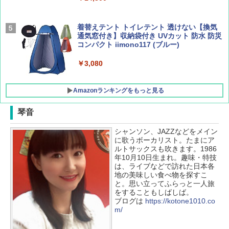
￥2,277
[キャンパーズコレクション 山善] 傘みたいに
着替えテント トイレテント 透けない【換気
広げるだけ パッとサッとテント キューブワ
通気窓付き】収納袋付き UVカット 防水 防災
イド ブラックコーティング フルクローズ メ
コンパクト iimono117 (ブルー)
ッシュ 4人用 簡単設置 ポップアップテント P
ATCW-150B エクルベージュ
￥3,080
￥-
Amazonランキングをもっと見る
琴音
シャンソン、JAZZなどをメイン
に歌うボーカリスト。たまにア
ルトサックスも吹きます。1986
年10月10日生まれ。趣味・特技
は、ライブなどで訪れた日本各
地の美味しい食べ物を探すこ
と。思い立ってふらっと一人旅
をすることもしばしば。
ブログは
https://kotone1010.co
m/