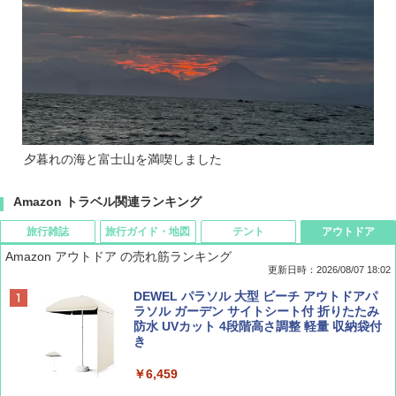
夕暮れの海と富士山を満喫しました
Amazon トラベル関連ランキング
旅行雑誌
旅行ガイド・地図
テント
アウトドア
Amazon アウトドア の売れ筋ランキング
更新日時：2026/08/07 18:02
ディズニーファン ２０２６年 ９月号 [雑
僕が見た未来【完全版】
[キャンパーズコレクション 山善] ポップアッ
DEWEL パラソル 大型 ビーチ アウトドアパ
誌] (ＤＩＳＮＥＹ ＦＡＮ)
プテント 傘みたいに広げて畳める パッとサ
ラソル ガーデン サイトシート付 折りたたみ
ッとサンシェード キューブ フルクローズ メ
防水 UVカット 4段階高さ調整 軽量 収納袋付
￥0
ッシュ 簡単設置 ワンタッチテント キャンプ
き
￥713
&ハイキング カーキ PATC-150(KH)
￥6,459
￥6,831