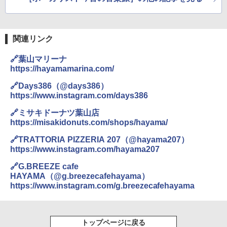
関連リンク
🔗葉山マリーナ
https://hayamamarina.com/
🔗Days386（@days386）
https://www.instagram.com/days386
🔗ミサキドーナツ葉山店
https://misakidonuts.com/shops/hayama/
🔗TRATTORIA PIZZERIA 207（@hayama207）
https://www.instagram.com/hayama207
🔗G.BREEZE cafe
HAYAMA（@g.breezecafehayama）
https://www.instagram.com/g.breezecafehayama
トップページに戻る