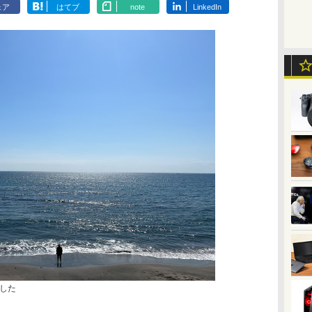
ェア
はてブ
note
LinkedIn
した