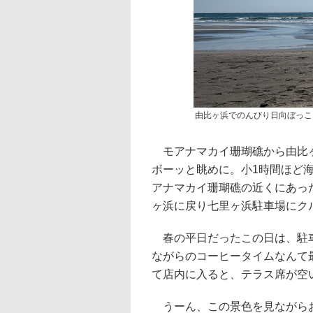
由比ヶ浜でのんびり日向ぼっこ
モアナマカイ珊瑚礁から由比ヶ
ボーッと眺めに。小1時間ほど
アナマカイ珊瑚礁の近くにあっ
ヶ浜に戻り七里ヶ浜駐車場にク
春の平日だったこの日は、駐車
ながらのコーヒータイムなんて
て店内に入ると、テラス席が空
うーん、この景色を見ながらお