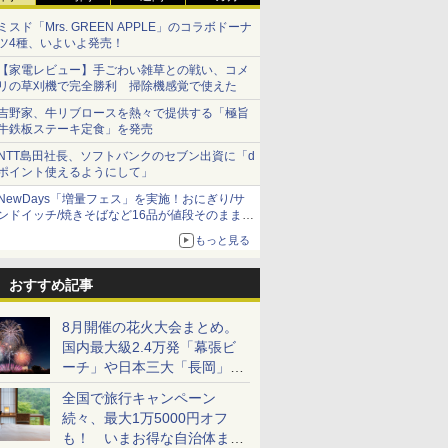
ミスド「Mrs. GREEN APPLE」のコラボドーナ
ツ4種、いよいよ発売！
【家電レビュー】手ごわい雑草との戦い、コメ
リの草刈機で完全勝利 掃除機感覚で使えた
吉野家、牛リブロースを熱々で提供する「極旨
牛鉄板ステーキ定食」を発売
NTT島田社長、ソフトバンクのセブン出資に「d
ポイント使えるようにして」
NewDays「増量フェス」を実施！おにぎり/サ
ンドイッチ/焼きそばなど16品が値段そのままで
ボリュームアップ
もっと見る
おすすめ記事
8月開催の花火大会まとめ。
国内最大級2.4万発「幕張ビ
ーチ」や日本三大「長岡」な
ど大型イベント目白押し！
全国で旅行キャンペーン
続々、最大1万5000円オフ
も！ いまお得な自治体まと