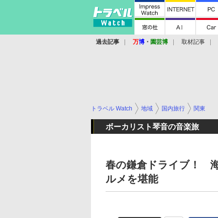
過去記事
万
博
・
園芸博
取材記事
トラベル Watch
地域
国内旅行
関東
ボーカリスト琴音の音楽旅
春の鎌倉ドライブ！ 
ルメを堪能