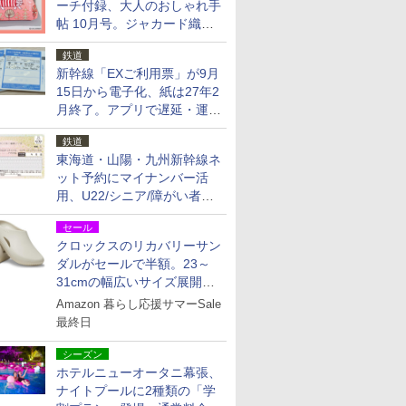
ーチ付録、大人のおしゃれ手
帖 10月号。ジャカード織の
北欧猫デザイン
鉄道
新幹線「EXご利用票」が9月
15日から電子化、紙は27年2
月終了。アプリで遅延・運休
も確認可能に
鉄道
東海道・山陽・九州新幹線ネ
ット予約にマイナンバー活
用、U22/シニア/障がい者割
を9月15日から発売
セール
クロックスのリカバリーサン
ダルがセールで半額。23～
31cmの幅広いサイズ展開、
独自のクッション素材を採用
Amazon 暮らし応援サマーSale
最終日
シーズン
ホテルニューオータニ幕張、
ナイトプールに2種類の「学