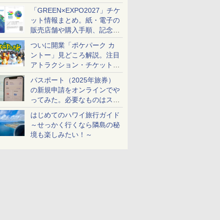
め
「GREEN×EXPO2027」チケ
ット情報まとめ。紙・電子の
販売店舗や購入手順、記念チ
ケットも解説
ついに開業「ポケパーク カ
ントー」見どころ解説。注目
アトラクション・チケット手
配・来場前に必要な準備は？
パスポート（2025年旅券）
の新規申請をオンラインでや
ってみた。必要なものはスマ
ホとマイナカードのみ
はじめてのハワイ旅行ガイド
～せっかく行くなら隣島の秘
境も楽しみたい！～