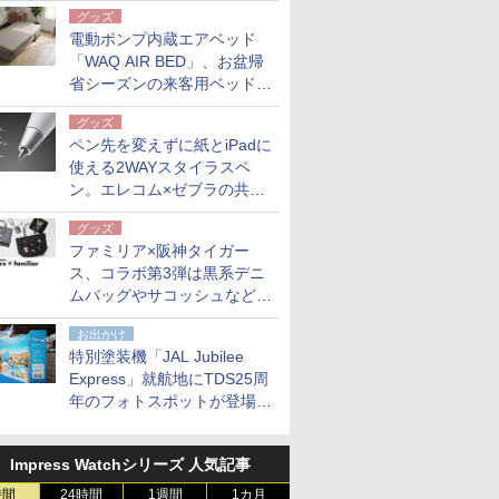
グッズ
電動ポンプ内蔵エアベッド
「WAQ AIR BED」、お盆帰
省シーズンの来客用ベッドに
も。使用後は収納バッグでコ
グッズ
ンパクトに保管
ペン先を変えずに紙とiPadに
使える2WAYスタイラスペ
ン。エレコム×ゼブラの共同
開発
グッズ
ファミリア×阪神タイガー
ス、コラボ第3弾は黒系デニ
ムバッグやサコッシュなど6
点。8月21日オンラインスト
お出かけ
アで発売
特別塗装機「JAL Jubilee
Express」就航地にTDS25周
年のフォトスポットが登場。
10月末まで青森空港に
Impress Watchシリーズ 人気記事
時間
24時間
1週間
1カ月