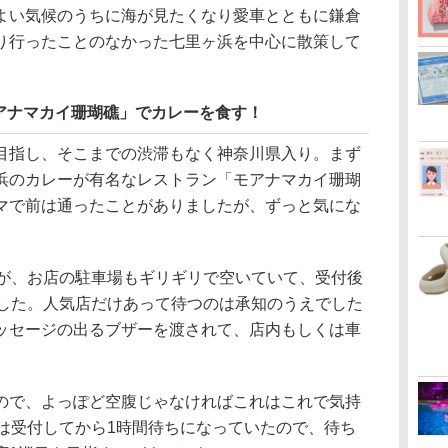
い気候のうちに海が見たくなり愛車とともに鎌倉
り行ったことのなかった七里ヶ浜を中心に散策して
アナマカイ珊瑚礁」でカレーを食す！
指し、そこまでの渋滞もなく神奈川県入り。まず
浜のカレーが有名なレストラン「モアナマカイ珊瑚
マで前は通ったことがありましたが、ずっと気にな
が、お店の駐車場もギリギリで空いていて、受付後
でした。人気店だけあって待つのは承知のうえでした
ッセージの出るブザーを渡されて、店内もしくは車
で、よっぽど空腹じゃなければこれはこれで気持
では受付してから1時間待ちになっていたので、待ち