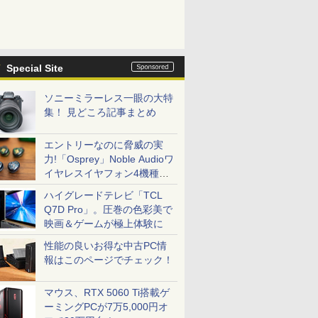
Special Site
ソニーミラーレス一眼の大特
集！ 見どころ記事まとめ
エントリーなのに脅威の実
力!「Osprey」Noble Audioワ
イヤレスイヤフォン4機種を
一気に聴く
ハイグレードテレビ「TCL
Q7D Pro」。圧巻の色彩美で
映画＆ゲームが極上体験に
性能の良いお得な中古PC情
報はこのページでチェック！
マウス、RTX 5060 Ti搭載ゲ
ーミングPCが7万5,000円オ