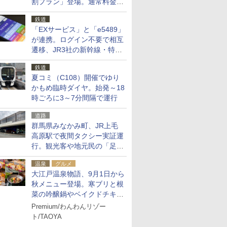
割プラン」登場。通常料金の
およそ半額でお得に夜活
鉄道
「EXサービス」と「e5489」
が連携。ログイン不要で相互
遷移、JR3社の新幹線・特急
予約をアプリで一括確認
鉄道
夏コミ（C108）開催でゆり
かもめ臨時ダイヤ。始発～18
時ごろに3～7分間隔で運行
道路
群馬県みなかみ町、JR上毛
高原駅で夜間タクシー実証運
行。観光客や地元民の「足が
ない」課題解消へ、木金土に
温泉
グルメ
2台体制
大江戸温泉物語、9月1日から
秋メニュー登場。寒ブリと根
菜の吟醸鍋やベイクドチキ
ン、ショコラ＆栗スイーツも
Premium/わんわんリゾー
食べ放題に
ト/TAOYA