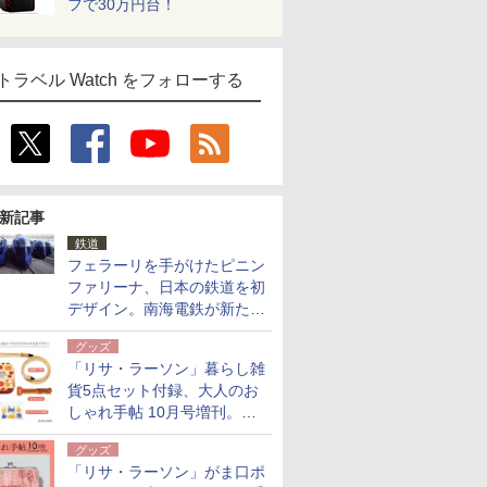
フで30万円台！
トラベル Watch をフォローする
新記事
鉄道
フェラーリを手がけたピニン
ファリーナ、日本の鉄道を初
デザイン。南海電鉄が新たな
「空港特急」をなにわ筋線へ
グッズ
導入
「リサ・ラーソン」暮らし雑
貨5点セット付録、大人のお
しゃれ手帖 10月号増刊。
USBケーブルや缶ケースなど
グッズ
「リサ・ラーソン」がま口ポ