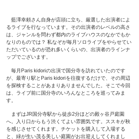
藍澤幸頼さん自身が店頭に立ち、厳選した出演者によ
るライブを行なっています。その出演者のレベルの高さ
は、ジャンルを問わず都内のライブハウスのなかでもか
なりのものでは？ 私なぞが毎月ソロライブをやらせてい
ただいているのが恐れ多いくらいの、出演者のラインナ
ップでございます。
毎月Paris kidoriの出演で国分寺を訪れていたのです
が、最寄り駅とParis kidoriを往復するだけで、その周辺
を探検することがあまりありませんでした。そこで今回
は、ライブ前に国分寺のいろんなところを巡ってみま
す。
まずはJR国分寺駅から徒歩2分ほどの殿ヶ谷戸庭園
へ。入り口からもう渋くてよい雰囲気です。ススキが秋
を感じさせてくれます。チケットを購入して入場する
と、緑が生い茂る美しい庭園がお出迎えしてくれまし