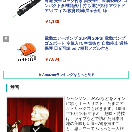
ュ(BC仕様) PATC-150B(EB)
可能 安全ロック付き 高安全性 金属製耐久 コ
集】ボーイング110周年を祝して！
解く (講談社現代新書)
ンパクト多機能設計 持ち運び便利 アウトド
ア/オフィス/教育現場/展示会用 緑
￥9,990
￥1,760
￥1,540
￥1,180
[キャンパーズコレクション 山善] 傘みたいに
広げるだけ パッとサッとテント キューブワ
イド ブラックコーティング フルクローズ メ
電動エアーポンプ SUP用 20PSI 電動ポンプ
ッシュ 4人用 簡単設置 ポップアップテント P
ゴムボート 空気入れ 空気抜き 自動停止 過熱
ATCW-150B エクルベージュ
保護 日光可読lcd 7種類ノズル付き
￥-
￥7,884
Amazonランキングをもっと見る
琴音
シャンソン、JAZZなどをメイン
に歌うボーカリスト。たまにア
ルトサックスも吹きます。1986
年10月10日生まれ。趣味・特技
は、ライブなどで訪れた日本各
地の美味しい食べ物を探すこ
と。思い立ってふらっと一人旅