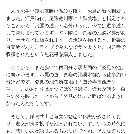
木々の生い茂る薄暗い階段を降り、お鷹の道へ到着し
ました。江戸時代、尾張徳川家に「御鷹場」と指定され
たことから「お鷹の道」と名付けられ、今では遊歩道と
して親しまれています。すぐ隣に、真姿の池湧水群があ
り、せせらぎに癒されます。遊歩道を抜けると、野菜の
直売所があり、ライブでみんなで食べようと、国分寺で
収穫されたという無花果を購入しました。
ここから、また歩いて西国分寺駅方面の「姿見の池」
に向かいます。お鷹の道、真姿の池湧水群から徒歩約15
分ほどです。姿見の池の所在地は「国分寺市西恋ケ
窪」。このあたりはかつては宿場街で、遊女が朝夕、自
らの姿を映したことから「姿見の池」と呼ばれるように
なったんだそうです。
そして、鎌倉武士と遊女の悲恋の伝説が残されてお
り、遊女が身を投げた池とされています。いつの時代に
も、悲しい恋物語はあるものなのですね。そんな遊女の