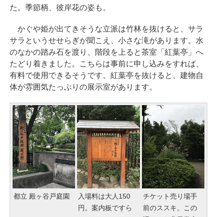
た。季節柄、彼岸花の姿も。
かぐや姫が出てきそうな立派は竹林を抜けると、サラ
サラというせせらぎが聞こえ、小さな滝があります。水
のなかの踏み石を渡り、階段を上ると茶室「紅葉亭」へ
たどり着きました。こちらは事前に申し込みをすれば、
有料で使用できるそうです。紅葉亭を抜けると、建物自
体が雰囲気たっぷりの展示室があります。
都立 殿ヶ谷戸庭園
入場料は大人150
チケット売り場手
円。案内板ですら
前のススキ。この