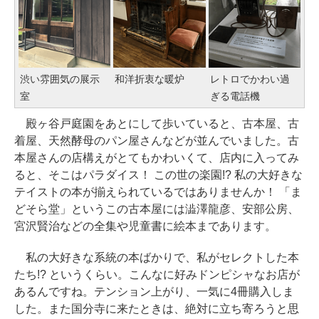
渋い雰囲気の展示
和洋折衷な暖炉
レトロでかわい過
室
ぎる電話機
殿ヶ谷戸庭園をあとにして歩いていると、古本屋、古
着屋、天然酵母のパン屋さんなどが並んでいました。古
本屋さんの店構えがとてもかわいくて、店内に入ってみ
ると、そこはパラダイス！ この世の楽園!? 私の大好きな
テイストの本が揃えられているではありませんか！ 「ま
どそら堂」というこの古本屋には澁澤龍彦、安部公房、
宮沢賢治などの全集や児童書に絵本まであります。
私の大好きな系統の本ばかりで、私がセレクトした本
たち!? というくらい。こんなに好みドンピシャなお店が
あるんですね。テンション上がり、一気に4冊購入しま
した。また国分寺に来たときは、絶対に立ち寄ろうと思