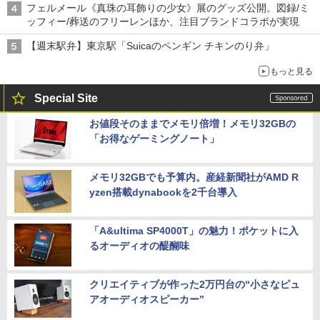
フェルメール《真珠の耳飾りの少女》展のグッズ公開。図録/ミ
ッフィー/葬送のフリーレンほか、注目ブランドコラボが実現
【週末駅弁】東京駅「Suicaのペンギン チキンのり弁」
もっと見る
Special Site
お値段そのままでメモリ倍増！メモリ32GBの
「お得なゲーミングノート」
メモリ32GBでも予算内。産経新聞社がAMD R
yzen搭載dynabookを2千台導入
「A&ultima SP4000T」の魅力！ポケットに入
るオーディオの醍醐味
クリエイティブが作った2万円台の“小さなピュ
アオーディオスピーカー”