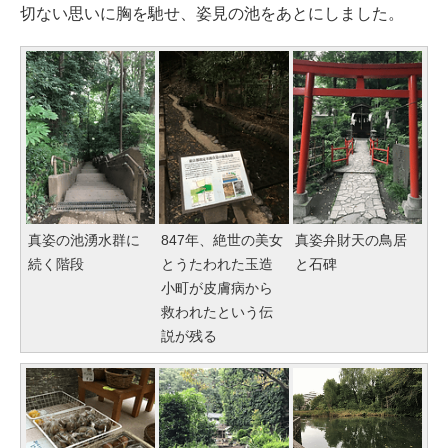
切ない思いに胸を馳せ、姿見の池をあとにしました。
真姿の池湧水群に
847年、絶世の美女
真姿弁財天の鳥居
続く階段
とうたわれた玉造
と石碑
小町が皮膚病から
救われたという伝
説が残る