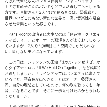
んは八代亜紀さんのジャズ伴奏や、ジャズバイオリニス
トの寺井尚子さんのバンドなどで大活躍してらっしゃる
方です。直樹さんと2人だけで創る音楽は、緊張感と、
世界中のどこにもない新たな世界と、高い音楽性を融合
させた音楽といった感じです。
Paris kidoriの出演者に大事なのは「創造性（クリエイ
ティビティ）」とオーナーの藍澤さんがよくおっしゃっ
ていますが、2人での演奏はこの空間でしか見られな
い、聞けないモノになっています。
この日は、シャンソンの王道「おおシャンゼリゼ」か
らダイアナ・ロス「If We Hold On Together」など幅広く
お送りしました。「ラインアップはバラエティに富んで
いるけど、琴音色が出てきた」とはオーナー藍澤さん
評。自分の理想としているのは、何の歌を歌っても「琴
音」になることです。そこに一歩近付けたのかとうれし
くなりました。
本当の芸術を理解して、支援してくれるParis kidoriだ