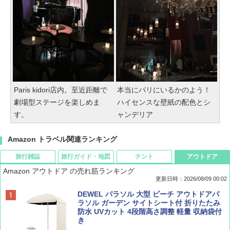
Paris kidori店内。至近距離で
本当にパリにいるかのよう！
劇場型ステージを楽しめま
ハイセンスな壁紙の配色とシ
す。
ャンデリア
Amazon トラベル関連ランキング
旅行雑誌
旅行ガイド・地図
テント
アウトドア
Amazon アウトドア の売れ筋ランキング
更新日時：2026/08/09 00:02
BE-PAL(ビ-パル) 2026年 9 月号【特別付録:
D40 地球の歩き方 チェンマイ タイ北部の魅
[キャンパーズコレクション 山善] ポップアッ
DEWEL パラソル 大型 ビーチ アウトドアパ
SOTO ミニマル"旅"財布 ランダム2種】
力的な町 2026～2027 地球の歩き方D アジア
プテント 傘みたいに広げて畳める パッとサ
ラソル ガーデン サイトシート付 折りたたみ
ッとサンシェード キューブ フルクローズ メ
防水 UVカット 4段階高さ調整 軽量 収納袋付
ッシュ 簡単設置 ワンタッチテント キャンプ
き
￥1,500
￥2,079
&ハイキング カーキ PATC-150(KH)