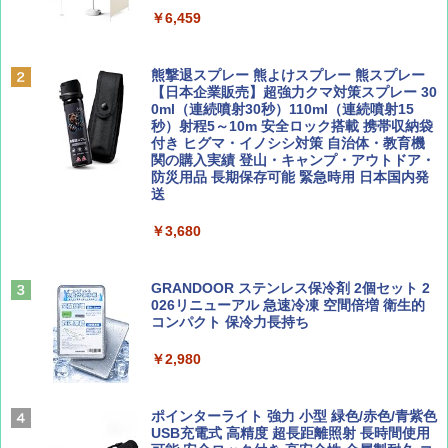
￥6,459
￥6,830
ディズニーファン ２０２６年 ９月号 [雑
地球の歩き方 スター・ウォーズ
誌] (ＤＩＳＮＥＹ ＦＡＮ)
熊撃退スプレー 熊よけスプレー 熊スプレー
PYKES PEAK (パイクスピーク) 着替えテン
【日本企業販売】超強力クマ対策スプレー 30
￥2,695
ト プライバシー テント 【中が透けない】 1
0ml（連続噴射30秒）110ml（連続噴射15
￥713
人用 折りたたみ 防災グッズ 災害用トイレ ビ
秒）射程5～10m 安全ロック搭載 携帯収納袋
ーチ ピクニック ポップアップテント 携帯 簡
付き ヒグマ・イノシシ対策 自治体・教育機
易 トイレテント (ブラック)
関の購入実績 登山・キャンプ・アウトドア・
防災用品 長期保存可能 緊急時用 日本国内発
山と溪谷 2026年8月号「南アルプス大全」
A09 地球の歩き方 イタリア 2026～2027 地
送
￥4,980
球の歩き方A ヨーロッパ
￥1,540
￥3,680
￥2,479
ENDLESS BASE 《めざましテレビで紹介》
テント ワンタッチ RENEW 幅200 2-3人用 43
500002(89232)
GRANDOOR ステンレス保冷剤 2個セット 2
026リニューアル 急速冷凍 空間倍増 衛生的
Coyote No.89 特集 星野道夫 夢見る旅
A26 地球の歩き方 チェコ ポーランド スロヴ
コンパクト 保冷力長持ち
ァキア 2026～2027 地球の歩き方A ヨーロッ
￥5,999
パ
￥1,540
￥2,980
￥2,277
[キャンパーズコレクション 山善] 傘みたいに
広げるだけ パッとサッとテント ブラックコ
ーティング フルクローズ メッシュ 3-4人用
ポインターライト 強力 小型 緑色/赤色/青紫色
簡単設置 ポップアップテント エクルベージ
USB充電式 高精度 超長距離照射 長時間使用
AIRLINE（エアライン）2026年9月号【特
新しい日本地理 地図・統計・移動から読み