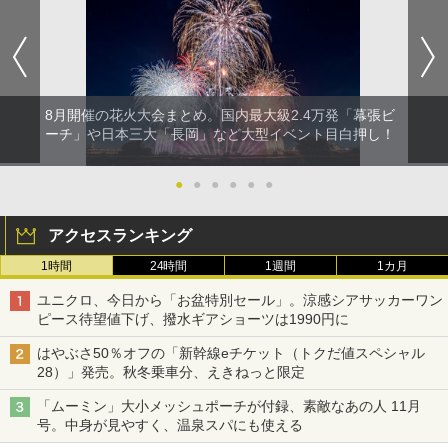
8月開催の花火大会まとめ。国内最大級2.4万発「幕張ビ
ーチ」や日本三大「長岡」など大型イベント目白押し！
●
●
●
●
●
●
アクセスランキング
1時間
24時間
1週間
1カ月
ユニクロ、今日から「お盆特別セール」。涼感シアサッカーワン
ピース待望値下げ、撥水ギアショーツは1990円に
はやぶさ50％オフの「新幹線eチケット（トクだ値スペシャル
28）」発売。秋冬乗車分、えきねっと限定
「ムーミン」大小メッシュポーチが付録、素敵なあの人 11月
号。中身が見やすく、温泉スパにも使える