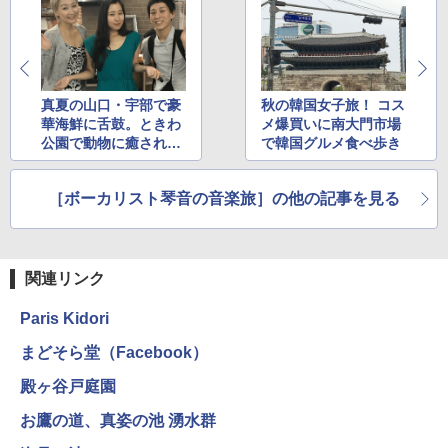
真夏の山口・宇部で豪
秋の韓国女子旅！ コス
華海鮮に舌鼓。ときわ
メ爆買いに南大門市場
公園で動物に癒され、
で韓国グルメ食べ歩き
大塚茉莉子の凱旋ライ
ブも！
［ボーカリスト琴音の音楽旅］の他の記事を見る
関連リンク
Paris Kidori
まどそら堂（Facebook）
殿ヶ谷戸庭園
お鷹の道、真姿の池 湧水群