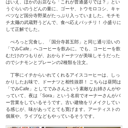
はいえ、ほかのお店なら「これが普通盛りでは？」とい
うぐらいのうどんの量に、ゴーヤ、トウモロコシ、キャ
ベツなど国分寺野菜がたっぷり入っていました。モチモ
チ太麺の武蔵野うどんで、食べ応えバッチリ！ 小盛りに
して正解でした。
ぺろっと完食し、「国分寺甚五郎」と同じ通り沿いの
「でみCafe」へコーヒーを飲みに。でも、コーヒーを飲
むだけのつもりが、おからドーナツが美味しそうだった
のでシナモンとプレーンの2種類を注文。
丁寧にイチからいれてくれるアイスコーヒーは、しっ
かりしたお味で、ドーナツと相性抜群！ こちらは昼間は
「でみCafe」としてでみさんという素敵なお姉さんがや
っていて、夜は「Sora」という名前でオーナーさんがバ
ー営業をしているそうです。古い建物をリメイクしてい
る感じが、味があってとても寛げます。アーティストの
個展や、ライブなどもやっているそうです。