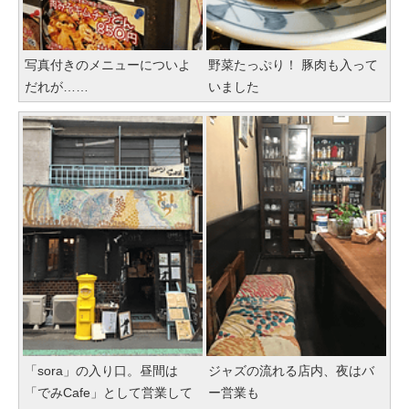
写真付きのメニューについよ
野菜たっぷり！ 豚肉も入って
だれが……
いました
「sora」の入り口。昼間は
ジャズの流れる店内、夜はバ
「でみCafe」として営業して
ー営業も