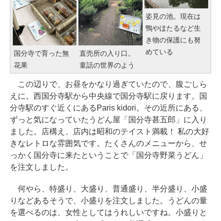
姿見の池。現在は
鴨やほたるなど生
き物の保護にも努
めている
国分寺で育った無
直売所の入り口。
花果
童話の世界のよう
この辺りで、お昼をかなり過ぎていたので、腹ごしら
えに。西国分寺駅から中央線で国分寺駅に戻ります。国
分寺駅のすぐ近くにあるParis kidori。その近所にある、
ずっと気になっていたうどん屋「国分寺甚五郎」に入り
ました。店構え、店内は昭和のテイスト満載！ 私の大好
きなレトロな雰囲気です。たくさんのメニューから、せ
っかく国分寺に来たということで「国分寺野菜うどん」
を注文しました。
何やら、特盛り、大盛り、普通盛り、半分盛り、小盛
りなどあるそうで、小盛りを注文しました。うどんの量
を選べるのは、女性としてはうれしいですね。小盛りと