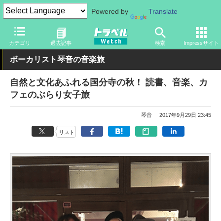
Powered by
Translate
トラベル Watch
地域
国内旅行
東京
カテゴリ
過去記事
検索
Impressサイト
ボーカリスト琴音の音楽旅
自然と文化あふれる国分寺の秋！ 読書、音楽、カ
フェのぶらり女子旅
琴音
2017年9月29日 23:45
リスト