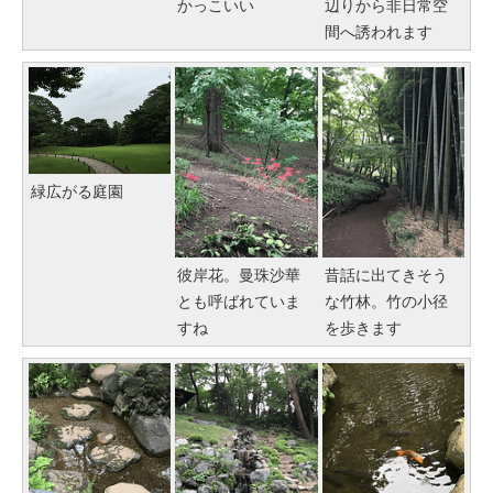
かっこいい
辺りから非日常空
間へ誘われます
緑広がる庭園
彼岸花。曼珠沙華
昔話に出てきそう
とも呼ばれていま
な竹林。竹の小径
すね
を歩きます