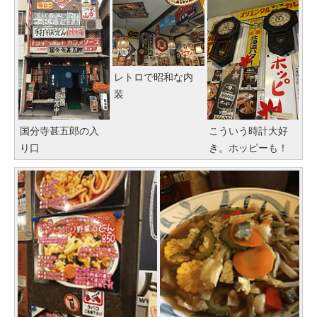
レトロで昭和な内
装
国分寺甚五郎の入
こういう時計大好
り口
き。ホッピーも！