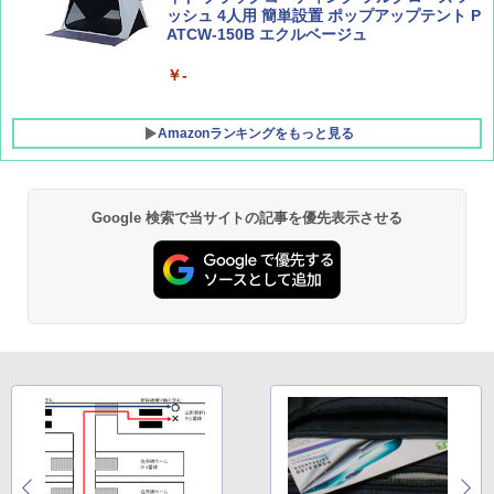
ッシュ 4人用 簡単設置 ポップアップテント P
ATCW-150B エクルベージュ
￥-
Amazonランキングをもっと見る
Google 検索で当サイトの記事を優先表示させる
GRANDOOR ステンレス保冷剤 2個セット 2
026リニューアル 急速冷凍 空間倍増 衛生的
コンパクト 保冷力長持ち
￥2,980
BUNDOK(バンドック)ソロ ドーム 1 EX BDK
-08EX カーキ ソロキャンプ ポリエステル フ
レーム ドーム型 テント
￥14,800