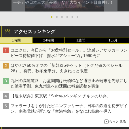
ーチ」や日本三大「長岡」など大型イベント目白押し！
●
●
●
●
●
●
アクセスランキング
1時間
24時間
1週間
1カ月
ユニクロ、今日から「お盆特別セール」。涼感シアサッカーワン
ピース待望値下げ、撥水ギアショーツは1990円に
はやぶさ50％オフの「新幹線eチケット（トクだ値スペシャル
28）」発売。秋冬乗車分、えきねっと限定
九州の高速道路、お盆期間は松橋ICなど通行止め端末を先頭にし
た渋滞予測。東九州道への迂回は料金調整を実施
【週末駅弁】東京駅「Suicaのペンギン チキンのり弁」
フェラーリを手がけたピニンファリーナ、日本の鉄道を初デザイ
ン。南海電鉄が新たな「空港特急」をなにわ筋線へ導入
もっと見る