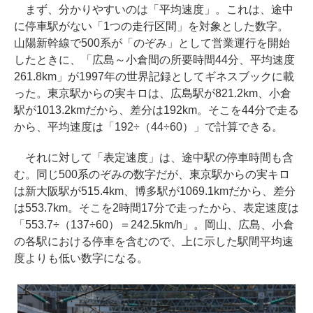
まず、分かりやすいのは「平均速度」。これは、途中
に停車駅がない「1つの走行区間」を対象とした数字。
山陽新幹線で500系が「のぞみ」として営業運行を開始
したときに、「広島～小倉間の所要時間44分、平均速度
261.8km」が1997年の世界記録としてギネスブックに載
った。東京駅からの実キロは、広島駅が821.2km、小倉
駅が1013.2kmだから、差分は192km。そこを44分で走る
から、平均速度は「192÷（44÷60）」で計算できる。
それに対して「表定速度」は、途中駅の停車時間も含
む。同じ500系のぞみの数字だが、東京駅からの実キロ
は新大阪駅が515.4km、博多駅が1069.1kmだから、差分
は553.7km。そこを2時間17分で走ったから、表定速度は
「553.7÷（137÷60）＝242.5km/h」。岡山、広島、小倉
の各駅における停車を含むので、上に示した駅間平均速
度よりも低い数字になる。