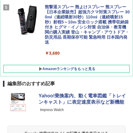
[キャンパーズコレクション 山善] 傘みたいに
熊撃退スプレー 熊よけスプレー 熊スプレー
広げるだけ パッとサッとテント キューブワ
【日本企業販売】超強力クマ対策スプレー 30
イド ブラックコーティング フルクローズ メ
0ml（連続噴射30秒）110ml（連続噴射15
ッシュ 4人用 簡単設置 ポップアップテント P
秒）射程5～10m 安全ロック搭載 携帯収納袋
ATCW-150B エクルベージュ
付き ヒグマ・イノシシ対策 自治体・教育機
関の購入実績 登山・キャンプ・アウトドア・
防災用品 長期保存可能 緊急時用 日本国内発
￥-
送
￥3,680
Amazonランキングをもっと見る
編集部のおすすめ記事
Yahoo!乗換案内、動く電車図鑑「トレイ
ンキャスト」に表定速度表示など新機能
Impress Watch