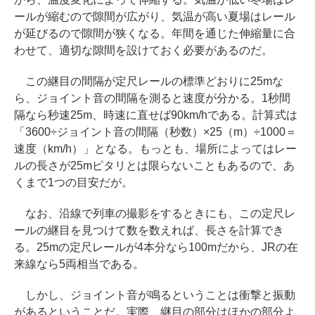
ールが縮むので隙間が広がり、気温が高い夏場はレール
が延びるので隙間が狭くなる。年間を通じた伸縮量に合
わせて、適切な隙間を設けておく必要があるのだ。
この継目の間隔が定尺レールの標準どおりに25mな
ら、ジョイント音の間隔を測ると速度が分かる。1秒間
隔なら秒速25m、時速に直せば90km/hである。計算式は
「3600÷ジョイント音の間隔（秒数）×25（m）÷1000＝
速度（km/h）」となる。もっとも、場所によってはレー
ルの長さが25mピタリとは限らないこともあるので、あ
くまで1つの目安だが。
なお、沿線で列車の撮影をするときにも、この定尺レ
ールの継目を見つけて数を数えれば、長さを計算でき
る。25mの定尺レールが4本分なら100mだから、JRの在
来線なら5両相当である。
しかし、ジョイント音が鳴るということは衝撃と振動
があるということだ。実際、継目の部分はほかの部分よ