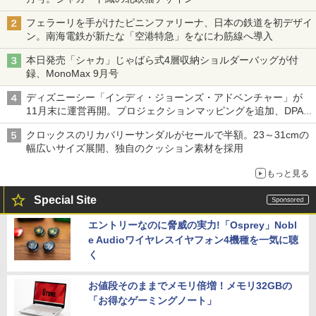
フェラーリを手がけたピニンファリーナ、日本の鉄道を初デザイ
ン。南海電鉄が新たな「空港特急」をなにわ筋線へ導入
本日発売「シャカ」じゃばら式4層収納ショルダーバッグが付
録、MonoMax 9月号
ディズニーシー「インディ・ジョーンズ・アドベンチャー」が
11月末に運営再開。プロジェクションマッピングを追加、DPA
は1500円
クロックスのリカバリーサンダルがセールで半額。23～31cmの
幅広いサイズ展開、独自のクッション素材を採用
もっと見る
Special Site
エントリーなのに脅威の実力!「Osprey」Nobl
e Audioワイヤレスイヤフォン4機種を一気に聴
く
お値段そのままでメモリ倍増！メモリ32GBの
「お得なゲーミングノート」