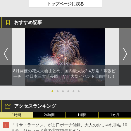
トップページに戻る
おすすめ記事
8月開催の花火大会まとめ。国内最大級2.4万発「幕張ビ
ーチ」や日本三大「長岡」など大型イベント目白押し！
●
●
●
●
●
●
アクセスランキング
1時間
24時間
1週間
1カ月
「リサ・ラーソン」がま口ポーチ付録、大人のおしゃれ手帖 10
月号。ジャカード織の北欧猫デザイン