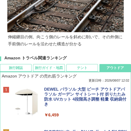
伸縮継目の例。向こう側のレールを斜めに削いで、その外側に
手前側のレールを沿わせた構造が分かる
Amazon トラベル関連ランキング
旅行雑誌
旅行ガイド・地図
テント
アウトドア
Amazon アウトドア の売れ筋ランキング
更新日時：2026/08/07 12:02
ディズニーファン ２０２６年 ９月号 [雑
D40 地球の歩き方 チェンマイ タイ北部の魅
[キャンパーズコレクション 山善] ポップアッ
DEWEL パラソル 大型 ビーチ アウトドアパ
誌] (ＤＩＳＮＥＹ ＦＡＮ)
力的な町 2026～2027 地球の歩き方D アジア
プテント 傘みたいに広げて畳める パッとサ
ラソル ガーデン サイトシート付 折りたたみ
ッとサンシェード キューブ フルクローズ メ
防水 UVカット 4段階高さ調整 軽量 収納袋付
ッシュ 簡単設置 ワンタッチテント キャンプ
き
￥713
￥2,079
&ハイキング カーキ PATC-150(KH)
￥6,459
￥6,831
BE-PAL(ビ-パル) 2026年 9 月号【特別付録:
A09 地球の歩き方 イタリア 2026～2027 地