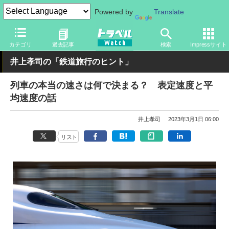
Powered by
Translate
トラベル Watch
旅の方法
鉄旅
鉄道
カテゴリ
過去記事
検索
Impressサイト
井上孝司の「鉄道旅行のヒント」
列車の本当の速さは何で決まる？ 表定速度と平
均速度の話
井上孝司
2023年3月1日 06:00
リスト