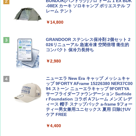
SOTO ミニマル"旅"財布 ランダム2種】
球の歩き方A ヨーロッパ
BUNDOK(バンドック)ソロ ドーム 1 EX BDK
PYKES PEAK (パイクスピーク) 着替えテン
-08EX カーキ ソロキャンプ ポリエステル フ
ト プライバシー テント 【中が透けない】 1
レーム テント
￥1,500
￥2,479
人用 折りたたみ 防災グッズ 災害用トイレ ビ
ーチ ピクニック ポップアップテント 携帯 簡
￥14,800
易 トイレテント (ブラック)
山と溪谷 2026年8月号「南アルプス大全」
地球の歩き方 スター・ウォーズ
￥4,980
GRANDOOR ステンレス保冷剤 2個セット 2
￥1,540
￥2,695
026リニューアル 急速冷凍 空間倍増 衛生的
コンパクト 保冷力長持ち
ENDLESS BASE 《めざましテレビで紹介》
テント ワンタッチ RENEW 幅200 2-3人用 43
￥2,980
500002(88859)
Coyote No.89 特集 星野道夫 夢見る旅
A26 地球の歩き方 チェコ ポーランド スロヴ
ァキア 2026～2027 地球の歩き方A ヨーロッ
￥5,999
ニューエラ New Era キャップ メッシュキャ
パ
￥1,540
ップ 9FORTY AFrame 15226380 NER37C00
94 ストーン ニューエラキャップ 9FORTYA
￥2,277
[キャンパーズコレクション 山善] 傘みたいに
サーフライダーファウンデーション Surfride
広げるだけ パッとサッとテント ブラックコ
r Foundation コラボ Aフレーム メンズ レデ
ーティング フルクローズ メッシュ 3-4人用
ィース 帽子 スナップバック a-frame 9フォー
簡単設置 ポップアップテント エクルベージ
ティー男女兼用ユニセックス 夏用 日除けUV
AIRLINE（エアライン）2026年9月号【特
新しい日本地理 地図・統計・移動から読み
ュ(BC仕様) PATC-150B(EB)
ケア FREE
集】ボーイング110周年を祝して！
解く (講談社現代新書)
￥9,990
￥4,400
￥1,760
￥1,540