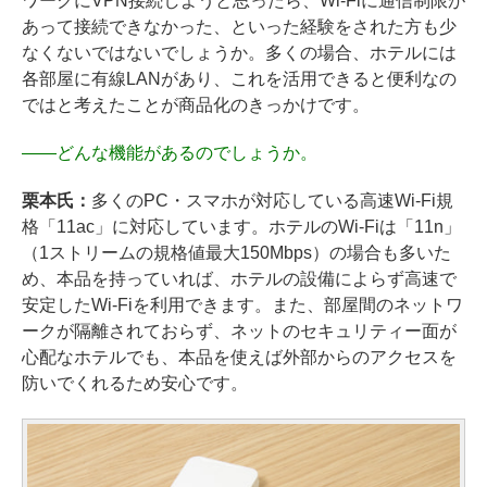
ワークにVPN接続しようと思ったら、Wi-Fiに通信制限が
あって接続できなかった、といった経験をされた方も少
なくないではないでしょうか。多くの場合、ホテルには
各部屋に有線LANがあり、これを活用できると便利なの
ではと考えたことが商品化のきっかけです。
――
どんな機能があるのでしょうか。
栗本氏：
多くのPC・スマホが対応している高速Wi-Fi規
格「11ac」に対応しています。ホテルのWi-Fiは「11n」
（1ストリームの規格値最大150Mbps）の場合も多いた
め、本品を持っていれば、ホテルの設備によらず高速で
安定したWi-Fiを利用できます。また、部屋間のネットワ
ークが隔離されておらず、ネットのセキュリティー面が
心配なホテルでも、本品を使えば外部からのアクセスを
防いでくれるため安心です。