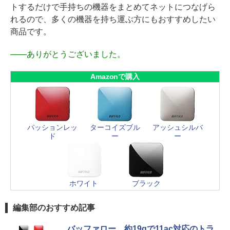
トするだけで手持ちの機器をまとめてネットにつなげら
れるので、多くの機器を持ち運ぶ方にもおすすめしたい
商品です。
――
ありがとうございました。
Amazonで購入
パッションレッ
ターコイズブル
アッシュシルバ
ド
ー
ー
ホワイト
ブラック
編集部のおすすめ記事
バッファロー、約19gで11ac対応のトラ