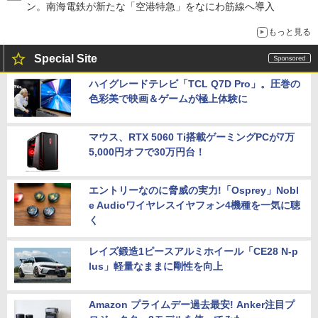
ン。南海電鉄が新たな「空港特急」をなにわ筋線へ導入
もっと見る
Special Site
ハイグレードテレビ「TCL Q7D Pro」。圧巻の
色彩美で映画＆ゲームが極上体験に
マウス、RTX 5060 Ti搭載ゲーミングPCが7万
5,000円オフで30万円台！
エントリーなのに脅威の実力!「Osprey」Nobl
e Audioワイヤレスイヤフォン4機種を一気に聴
く
レイズ鍛造1ピースアルミホイール「CE28 N-p
lus」軽量なままに剛性を向上
Amazon プライムデー過去最安! Anker注目プ