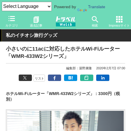
Powered by
Translate
トラベル Watch
旅のアイテム
スマホ・ルーター
ホテルルータ
カテゴリ
過去記事
検索
Impressサイト
私のイチオシ旅行グッズ
小さいのに11acに対応したホテルWi-Fiルーター
「WMR-433W2シリーズ」
編集部：湯野康隆
2020年2月7日 07:00
リスト
ホテルWi-Fiルーター「WMR-433W2シリーズ」：3300円（税
別）