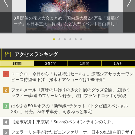
8月開催の花火大会まとめ。国内最大級2.4万発「幕張ビ
ーチ」や日本三大「長岡」など大型イベント目白押し！
●
●
●
●
●
●
アクセスランキング
1時間
24時間
1週間
1カ月
ユニクロ、今日から「お盆特別セール」。涼感シアサッカーワン
ピース待望値下げ、撥水ギアショーツは1990円に
フェルメール《真珠の耳飾りの少女》展のグッズ公開。図録/ミ
ッフィー/葬送のフリーレンほか、注目ブランドコラボが実現
はやぶさ50％オフの「新幹線eチケット（トクだ値スペシャル
28）」発売。秋冬乗車分、えきねっと限定
【週末駅弁】東京駅「Suicaのペンギン チキンのり弁」
フェラーリを手がけたピニンファリーナ、日本の鉄道を初デザイ