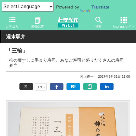
Powered by
Translate
トラベル Watch
地域
国内旅行
京都・大阪
カテゴリ
過去記事
検索
Impressサイト
週末駅弁
「三輪」
柿の葉すしに手まり寿司、あなご寿司と盛りだくさんの寿司
弁当
村上俊一
2017年3月31日 11:00
リスト