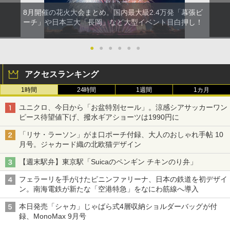
￥3,680
8月開催の花火大会まとめ。国内最大級2.4万発「幕張ビ
ーチ」や日本三大「長岡」など大型イベント目白押し！
●
●
●
●
●
●
アクセスランキング
1時間
24時間
1週間
1カ月
ユニクロ、今日から「お盆特別セール」。涼感シアサッカーワン
ピース待望値下げ、撥水ギアショーツは1990円に
「リサ・ラーソン」がま口ポーチ付録、大人のおしゃれ手帖 10
月号。ジャカード織の北欧猫デザイン
【週末駅弁】東京駅「Suicaのペンギン チキンのり弁」
フェラーリを手がけたピニンファリーナ、日本の鉄道を初デザイ
ン。南海電鉄が新たな「空港特急」をなにわ筋線へ導入
本日発売「シャカ」じゃばら式4層収納ショルダーバッグが付
録、MonoMax 9月号