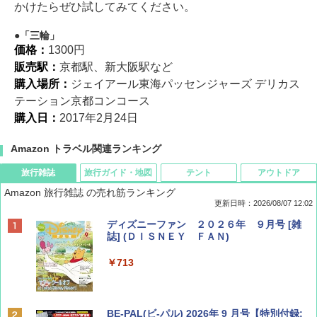
かけたらぜひ試してみてください。
「三輪」
価格：
1300円
販売駅：
京都駅、新大阪駅など
購入場所：
ジェイアール東海パッセンジャーズ デリカス
テーション京都コンコース
購入日：
2017年2月24日
Amazon トラベル関連ランキング
旅行雑誌
旅行ガイド・地図
テント
アウトドア
Amazon 旅行雑誌 の売れ筋ランキング
更新日時：2026/08/07 12:02
ディズニーファン ２０２６年 ９月号 [雑
誌] (ＤＩＳＮＥＹ ＦＡＮ)
￥713
BE-PAL(ビ-パル) 2026年 9 月号【特別付録: