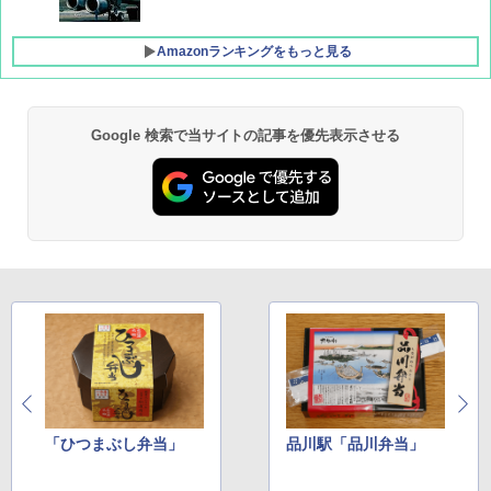
Amazonランキングをもっと見る
Google 検索で当サイトの記事を優先表示させる
D40 地球の歩き方 チェンマイ タイ北部の魅
[キャンパーズコレクション 山善] ポップアッ
DEWEL パラソル 大型 ビーチ アウトドアパ
力的な町 2026～2027 地球の歩き方D アジア
プテント 傘みたいに広げて畳める パッとサ
ラソル ガーデン サイトシート付 折りたたみ
ッとサンシェード キューブ フルクローズ メ
防水 UVカット 4段階高さ調整 軽量 収納袋付
ッシュ 簡単設置 ワンタッチテント キャンプ
き
￥2,079
&ハイキング カーキ PATC-150(KH)
￥6,459
￥6,831
A09 地球の歩き方 イタリア 2026～2027 地
球の歩き方A ヨーロッパ
BUNDOK(バンドック)ソロ ドーム 1 EX BDK
PYKES PEAK (パイクスピーク) 着替えテン
-08EX カーキ ソロキャンプ ポリエステル フ
ト プライバシー テント 【中が透けない】 1
レーム テント
￥2,479
人用 折りたたみ 防災グッズ 災害用トイレ ビ
ーチ ピクニック ポップアップテント 携帯 簡
￥14,800
易 トイレテント (ブラック)
地球の歩き方 スター・ウォーズ
￥4,980
GRANDOOR ステンレス保冷剤 2個セット 2
「ひつまぶし弁当」
品川駅「品川弁当」
￥2,695
026リニューアル 急速冷凍 空間倍増 衛生的
コンパクト 保冷力長持ち