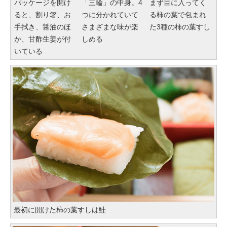
パッケージを開け
「三輪」の中身。4
まず目に入ってく
ると、割り箸、お
つに分かれていて
る柿の葉で包まれ
手拭き、醤油のほ
さまざまな味が楽
た3種の柿の葉すし
か、甘酢生姜が付
しめる
いている
最初に開けた柿の葉すしは鮭