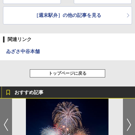
ENDLESS BASE 《めざましテレビで紹介》
テント ワンタッチ RENEW 幅200 2-3人用 43
￥2,980
500002(88859)
［週末駅弁］の他の記事を見る
A26 地球の歩き方 チェコ ポーランド スロヴ
ァキア 2026～2027 地球の歩き方A ヨーロッ
￥5,999
ニューエラ New Era キャップ メッシュキャ
パ
ップ 9FORTY AFrame 15226380 NER37C00
94 ストーン ニューエラキャップ 9FORTYA
￥2,277
関連リンク
[キャンパーズコレクション 山善] 傘みたいに
サーフライダーファウンデーション Surfride
広げるだけ パッとサッとテント ブラックコ
r Foundation コラボ Aフレーム メンズ レデ
ーティング フルクローズ メッシュ 3-4人用
ィース 帽子 スナップバック a-frame 9フォー
ゐざさ中谷本舗
簡単設置 ポップアップテント エクルベージ
ティー男女兼用ユニセックス 夏用 日除けUV
新しい日本地理 地図・統計・移動から読み
ュ(BC仕様) PATC-150B(EB)
ケア FREE
解く (講談社現代新書)
￥9,990
￥4,400
￥1,540
トップページに戻る
[キャンパーズコレクション 山善] 傘みたいに
熊撃退スプレー 熊よけスプレー 熊スプレー
おすすめ記事
広げるだけ パッとサッとテント キューブワ
【日本企業販売】超強力クマ対策スプレー 30
イド ブラックコーティング フルクローズ メ
0ml（連続噴射30秒）110ml（連続噴射15
ッシュ 4人用 簡単設置 ポップアップテント P
秒）射程5～10m 安全ロック搭載 携帯収納袋
ATCW-150B エクルベージュ
付き ヒグマ・イノシシ対策 自治体・教育機
関の購入実績 登山・キャンプ・アウトドア・
防災用品 長期保存可能 緊急時用 日本国内発
￥-
送