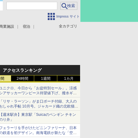
Impress サイト
全カテゴリ
商業施設
宿泊
アクセスランキング
時間
24時間
1週間
1カ月
ユニクロ、今日から「お盆特別セール」。涼感
シアサッカーワンピース待望値下げ、撥水ギア
ショーツは1990円に
「リサ・ラーソン」がま口ポーチ付録、大人の
おしゃれ手帖 10月号。ジャカード織の北欧猫デ
ザイン
【週末駅弁】東京駅「Suicaのペンギン チキン
のり弁」
フェラーリを手がけたピニンファリーナ、日本
の鉄道を初デザイン。南海電鉄が新たな「空港
特急」をなにわ筋線へ導入