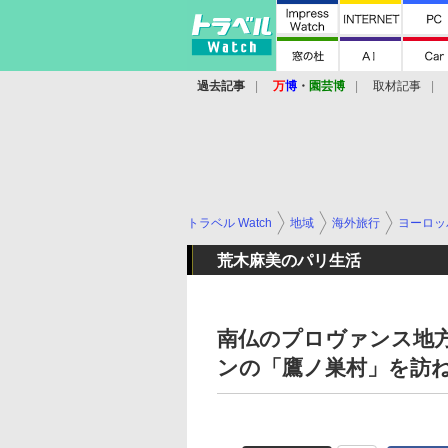
過去記事
万
博
・
園芸博
取材記事
トラベル Watch
地域
海外旅行
ヨーロッ
荒木麻美のパリ生活
南仏のプロヴァンス地
ンの「鷹ノ巣村」を訪