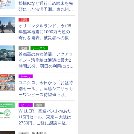
松橋ICなど通行止め端末を先
頭にした渋滞予測。東九州道
への迂回は料金調整を実施
話題
オリエンタルランド、令和8
年熊本地震に1000万円超の
寄付を発表。被災者への救援
活動・復旧支援
道路
シーズン
首都高のお盆渋滞、アクアラ
イン～湾岸線は通過に最大2
時間15分。羽田の利用には
「空港西出口」の利用検討を
セール
ユニクロ、今日から「お盆特
別セール」。涼感シアサッカ
ーワンピース待望値下げ、撥
水ギアショーツは1990円に
セール
道路
WILLER、高速バス1kmあた
り5円セール。東京～大阪は
2750円、ご縁に感謝を込め
た20周年記念キャンペーン
週末駅弁