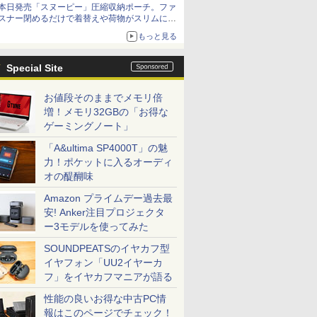
本日発売「スヌーピー」圧縮収納ポーチ。ファ
スナー閉めるだけで着替えや荷物がスリムにま
とまる
もっと見る
Special Site
お値段そのままでメモリ倍
増！メモリ32GBの「お得な
ゲーミングノート」
「A&ultima SP4000T」の魅
力！ポケットに入るオーディ
オの醍醐味
Amazon プライムデー過去最
安! Anker注目プロジェクタ
ー3モデルを使ってみた
SOUNDPEATSのイヤカフ型
イヤフォン「UU2イヤーカ
フ」をイヤカフマニアが語る
性能の良いお得な中古PC情
報はこのページでチェック！