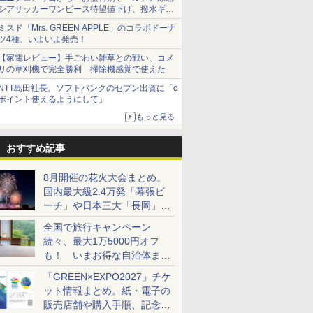
シアサッカーワンピース待望値下げ、撥水ギア
ショーツは1990円に
ミスド「Mrs. GREEN APPLE」のコラボドーナ
ツ4種、いよいよ発売！
【家電レビュー】手ごわい雑草との戦い、コメ
リの草刈機で完全勝利 掃除機感覚で使えた
NTT島田社長、ソフトバンクのセブン出資に「d
ポイント使えるようにして」
もっと見る
おすすめ記事
8月開催の花火大会まとめ。
国内最大級2.4万発「幕張ビ
ーチ」や日本三大「長岡」な
ど大型イベント目白押し！
全国で旅行キャンペーン
続々、最大1万5000円オフ
も！ いまお得な自治体まと
め
「GREEN×EXPO2027」チケ
ット情報まとめ。紙・電子の
販売店舗や購入手順、記念チ