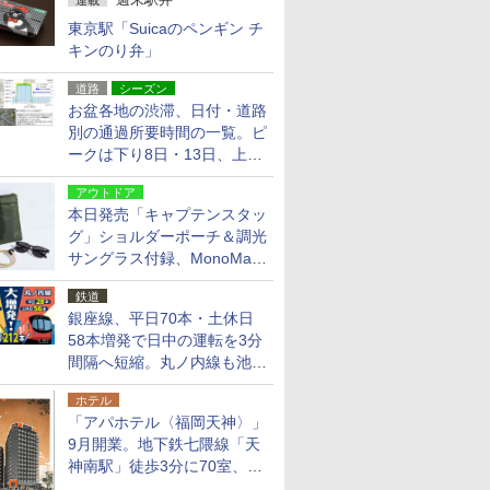
連載
東京駅「Suicaのペンギン チ
キンのり弁」
道路
シーズン
お盆各地の渋滞、日付・道路
別の通過所要時間の一覧。ピ
ークは下り8日・13日、上り
14日・15日
アウトドア
本日発売「キャプテンスタッ
グ」ショルダーポーチ＆調光
サングラス付録、MonoMax
9月号増刊
鉄道
銀座線、平日70本・土休日
58本増発で日中の運転を3分
間隔へ短縮。丸ノ内線も池袋
～中野坂上を4分間隔に
ホテル
「アパホテル〈福岡天神〉」
9月開業。地下鉄七隈線「天
神南駅」徒歩3分に70室、エ
リア初の直営店