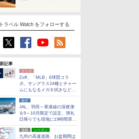
トラベル Watch をフォローする
新記事
グッズ
Zoff、「MLB」6球団コラ
ボ。サングラス24種とチャー
ムにもなるメガネ拭きなど雑
貨24種
航空
JAL、羽田～香港線の深夜便
を9～10月限定で設定。弾丸
日帰りでも現地に19時間滞在
できる
道路
シーズン
九州の高速道路、お盆期間は