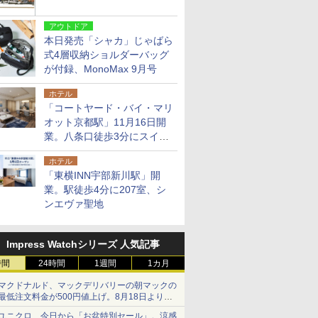
アウトドア
本日発売「シャカ」じゃばら
式4層収納ショルダーバッグ
が付録、MonoMax 9月号
ホテル
「コートヤード・バイ・マリ
オット京都駅」11月16日開
業。八条口徒歩3分にスイー
ト含む全270室、ダイニング
ホテル
も併設
「東横INN宇部新川駅」開
業。駅徒歩4分に207室、シ
ンエヴァ聖地
Impress Watchシリーズ 人気記事
時間
24時間
1週間
1カ月
マクドナルド、マックデリバリーの朝マックの
最低注文料金が500円値上げ。8月18日より
1,500円から受付
ユニクロ、今日から「お盆特別セール」。涼感