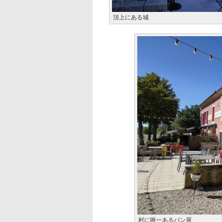
頂上にある城
村に唯一あるパン屋