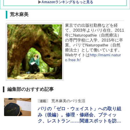
Amazonランキングをもっと見る
荒木麻美
東京での出版社勤務などを経
D40 地球の歩き方 チェンマイ タイ北部の魅
[キャンパーズコレクション 山善] ポップアッ
BUNDOK(バンドック)ソロ ドーム 1 EX BDK
て、2003年よりパリ在住。2011
力的な町 2026～2027 地球の歩き方D アジア
プテント 傘みたいに広げて畳める パッとサ
-08EX カーキ ソロキャンプ ポリエステル フ
年にNaturopathie（自然療法）
ッとサンシェード キューブ フルクローズ メ
レーム テント
の専門学校に入学、2015年に卒
ッシュ 簡単設置 ワンタッチテント キャンプ
￥2,079
業。パリでNaturopathe（自然
&ハイキング カーキ PATC-150(KH)
￥14,800
療法士）として働いています。
Webサイトは
http://mami.natur
￥6,832
o.free.fr/
A09 地球の歩き方 イタリア 2026～2027 地
GRANDOOR ステンレス保冷剤 2個セット 2
球の歩き方A ヨーロッパ
026リニューアル 急速冷凍 空間倍増 衛生的
PYKES PEAK (パイクスピーク) 着替えテン
コンパクト 保冷力長持ち
ト プライバシー テント 【中が透けない】 1
￥2,479
人用 折りたたみ 防災グッズ 災害用トイレ ビ
￥2,980
ーチ ピクニック ポップアップテント 携帯 簡
編集部のおすすめ記事
易 トイレテント (オリーブ)
A26 地球の歩き方 チェコ ポーランド スロヴ
DEWEL パラソル 大型 ビーチ アウトドアパ
荒木麻美のパリ生活
連載
￥-
ァキア 2026～2027 地球の歩き方A ヨーロッ
ラソル ガーデン サイトシート付 折りたたみ
パリの「ゼロ・ウェイスト」への取り組
パ
防水 UVカット 4段階高さ調整 軽量 収納袋付
み（後編）。修理・修繕会、ブティッ
き
￥2,277
ENDLESS BASE 《めざましテレビで紹介》
ク、レストラン……関連スポットを訪ね
テント ワンタッチ RENEW 幅200 2-3人用 43
￥6,459
る
500002(89147)