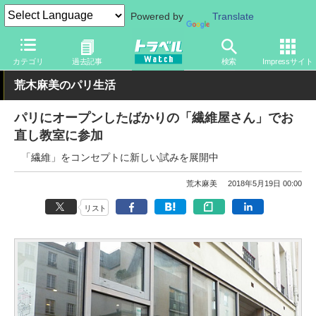
Powered by
Translate
トラベル Watch
地域
海外旅行
ヨーロッパ
カテゴリ
過去記事
検索
Impressサイト
荒木麻美のパリ生活
パリにオープンしたばかりの「繊維屋さん」でお
直し教室に参加
「繊維」をコンセプトに新しい試みを展開中
荒木麻美
2018年5月19日 00:00
リスト