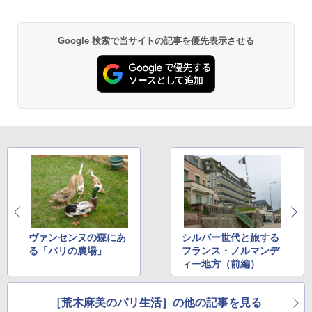
地球の歩き方 スター・ウォーズ
￥5,499
ポインターライト 強力 小型 緑色/赤色/青紫色
￥2,695
Google 検索で当サイトの記事を優先表示させる
USB充電式 高精度 超長距離照射 長時間使用
可能 安全ロック付き 高安全性 金属製耐久 コ
[キャンパーズコレクション 山善] 傘みたいに
ンパクト多機能設計 持ち運び便利 アウトド
広げるだけ パッとサッとテント ブラックコ
ア/オフィス/教育現場/展示会用 緑
ーティング フルクローズ メッシュ 3-4人用
簡単設置 ポップアップテント エクルベージ
新しい日本地理 地図・統計・移動から読み
￥1,180
ュ(BC仕様) PATC-150B(EB)
解く (講談社現代新書)
￥8,991
￥1,540
電動エアーポンプ SUP用 20PSI 電動ポンプ
ゴムボート 空気入れ 空気抜き 自動停止 過熱
保護 日光可読lcd 7種類ノズル付き
Coleman(コールマン) ツーリングドーム/LD
X 2人用 3人用 キャンプ アウトドア フェス
￥7,299
収納 コンパクト 簡単設営 カンガルーテント
ソロキャンプ ソロテント
ヴァンセンヌの森にあ
シルバー世代と旅する
￥20,718
る「パリの農場」
フランス・ノルマンデ
ィー地方（前編）
［荒木麻美のパリ生活］の他の記事を見る