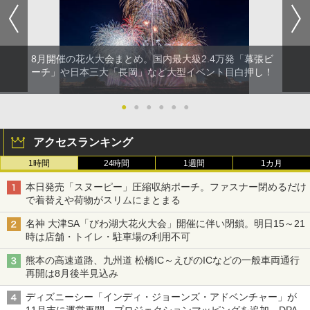
8月開催の花火大会まとめ。国内最大級2.4万発「幕張ビ
ーチ」や日本三大「長岡」など大型イベント目白押し！
●
●
●
●
●
●
アクセスランキング
1時間
24時間
1週間
1カ月
本日発売「スヌーピー」圧縮収納ポーチ。ファスナー閉めるだけ
で着替えや荷物がスリムにまとまる
名神 大津SA「びわ湖大花火大会」開催に伴い閉鎖。明日15～21
時は店舗・トイレ・駐車場の利用不可
熊本の高速道路、九州道 松橋IC～えびのICなどの一般車両通行
再開は8月後半見込み
ディズニーシー「インディ・ジョーンズ・アドベンチャー」が
11月末に運営再開。プロジェクションマッピングを追加、DPA