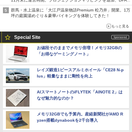
は1500円
群馬・水上温泉に「大江戸温泉物語Premium 松乃井」開業。1万
坪の庭園湯めぐり＆豪華バイキングを体験してきた！
もっと見る
Special Site
お値段そのままでメモリ倍増！メモリ32GBの
「お得なゲーミングノート」
レイズ鍛造1ピースアルミホイール「CE28 N-p
lus」軽量なままに剛性を向上
AIスマートノートのiFLYTEK「AINOTE 2」は
なぜ魅力的なのか？
メモリ32GBでも予算内。産経新聞社がAMD R
yzen搭載dynabookを2千台導入