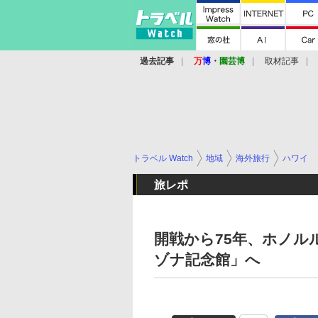
過去記事
万
博
・
園芸博
取材記事
トラベル Watch
地域
海外旅行
ハワイ
旅レポ
開戦から75年、ホノルル
ゾナ記念館」へ