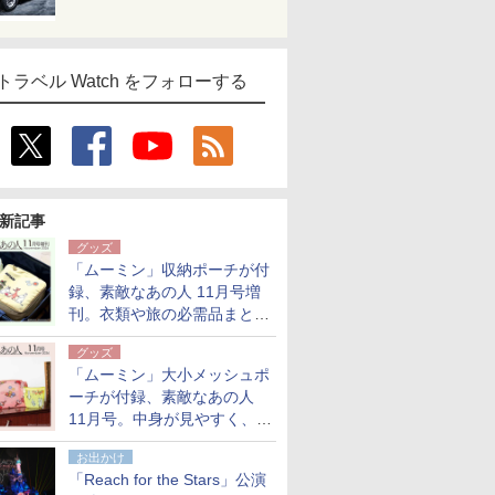
トラベル Watch をフォローする
新記事
グッズ
「ムーミン」収納ポーチが付
録、素敵なあの人 11月号増
刊。衣類や旅の必需品まとま
る大小2個セット
グッズ
「ムーミン」大小メッシュポ
ーチが付録、素敵なあの人
11月号。中身が見やすく、温
泉スパにも使える
お出かけ
「Reach for the Stars」公演