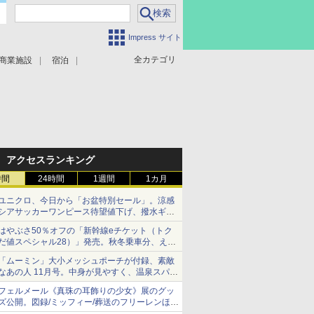
Impress サイト
全カテゴリ
商業施設
宿泊
アクセスランキング
時間
24時間
1週間
1カ月
ユニクロ、今日から「お盆特別セール」。涼感
シアサッカーワンピース待望値下げ、撥水ギア
ショーツは1990円に
はやぶさ50％オフの「新幹線eチケット（トク
だ値スペシャル28）」発売。秋冬乗車分、えき
ねっと限定
「ムーミン」大小メッシュポーチが付録、素敵
なあの人 11月号。中身が見やすく、温泉スパに
も使える
フェルメール《真珠の耳飾りの少女》展のグッ
ズ公開。図録/ミッフィー/葬送のフリーレンほ
か、注目ブランドコラボが実現