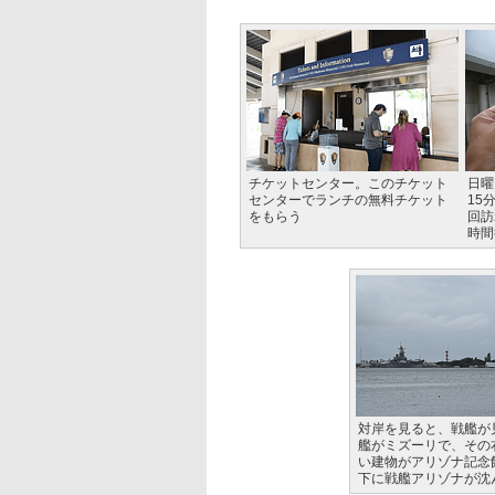
チケットセンター。このチケット
日曜
センターでランチの無料チケット
15
をもらう
回訪
時間
対岸を見ると、戦艦が
艦がミズーリで、その
い建物がアリゾナ記念
下に戦艦アリゾナが沈