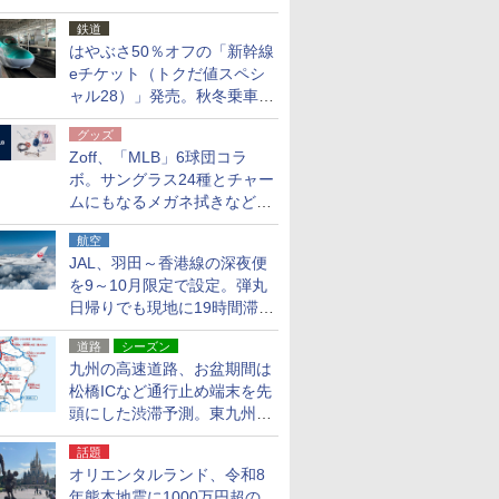
応援キャンペーン」
鉄道
はやぶさ50％オフの「新幹線
eチケット（トクだ値スペシ
ャル28）」発売。秋冬乗車
分、えきねっと限定
グッズ
Zoff、「MLB」6球団コラ
ボ。サングラス24種とチャー
ムにもなるメガネ拭きなど雑
貨24種
航空
JAL、羽田～香港線の深夜便
を9～10月限定で設定。弾丸
日帰りでも現地に19時間滞在
できる
道路
シーズン
九州の高速道路、お盆期間は
松橋ICなど通行止め端末を先
頭にした渋滞予測。東九州道
への迂回は料金調整を実施
話題
オリエンタルランド、令和8
年熊本地震に1000万円超の