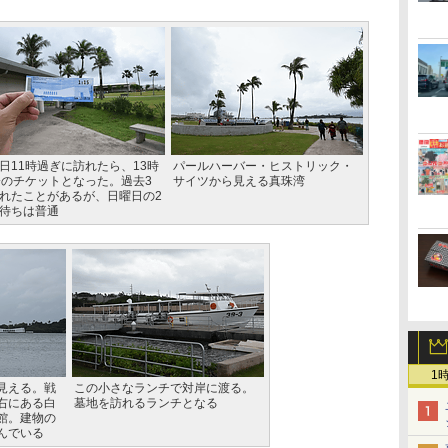
日11時過ぎに訪れたら、13時
パールハーバー・ヒストリック・
分のチケットとなった。過去3
サイツから見える真珠湾
れたことがあるが、日曜日の2
待ちは普通
1
見える。戦
この小さなランチで対岸に渡る。
右にある白
墓地を訪れるランチとなる
館。建物の
んでいる