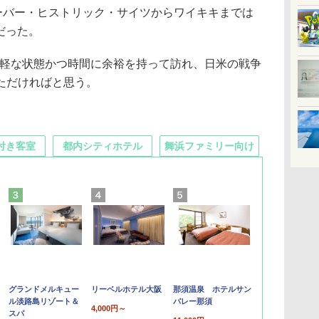
ハーバー・ヒストリック・サイツからワイキキまでは
）だった。
身軽な状態かつ時間に余裕を持って訪れ、日米の戦争
ただければと思う。
付き客室
都内シティホテル
舞浜ファミリー向け
グランドメルキュー
リーベルホテル大阪
那須温泉 ホテルサン
ル淡路島リゾート＆
バレー那須
4,000円～
スパ