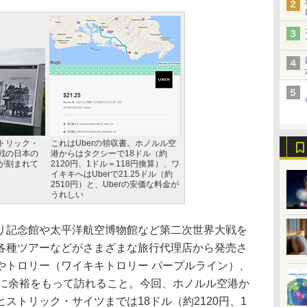
トリック・
これはUberの領収書。ホノルル空
戦の日本の
港からはタクシーで18ドル（約
が刻まれて
2120円、1ドル＝118円換算）、ワ
イキキへはUberで21.25ドル（約
2510円）と、Uberの安価な料金が
うれしい
記念館や太平洋航空博物館など第二次世界大戦を
各種ツアーなどがさまざまな旅行代理店から発売さ
やトロリー（ワイキキトロリー パープルライン）、
間に余裕をもって訪れること。今回、ホノルル空港か
ストリック・サイツまでは18ドル（約2120円、1