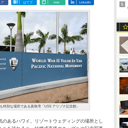
ェア
はてブ
note
LinkedIn
も特別な場所である真珠湾「USS アリゾナ記念館」
のあるハワイ。リゾートウェディングの場所とし