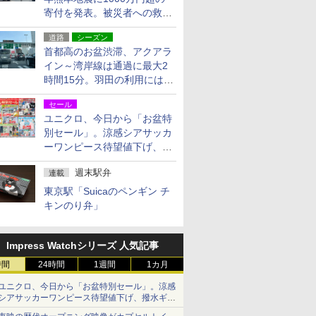
寄付を発表。被災者への救援
活動・復旧支援
道路
シーズン
首都高のお盆渋滞、アクアラ
イン～湾岸線は通過に最大2
時間15分。羽田の利用には
「空港西出口」の利用検討を
セール
ユニクロ、今日から「お盆特
別セール」。涼感シアサッカ
ーワンピース待望値下げ、撥
水ギアショーツは1990円に
週末駅弁
連載
東京駅「Suicaのペンギン チ
キンのり弁」
Impress Watchシリーズ 人気記事
時間
24時間
1週間
1カ月
ユニクロ、今日から「お盆特別セール」。涼感
シアサッカーワンピース待望値下げ、撥水ギア
ショーツは1990円に