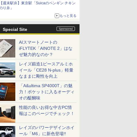
【週末駅弁】東京駅「Suicaのペンギン チキン
のり弁」
もっと見る
Special Site
AIスマートノートの
iFLYTEK「AINOTE 2」はな
ぜ魅力的なのか？
レイズ鍛造1ピースアルミホ
イール「CE28 N-plus」軽量
なままに剛性を向上
「A&ultima SP4000T」の魅
力！ポケットに入るオーディ
オの醍醐味
性能の良いお得な中古PC情
報はこのページでチェック！
レイズのパワーデザインホイ
ール「M6」に新色登場!!