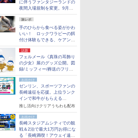
に伴うファンタジーランドの
夜間入場規制を変更。9月か
ら18時50分～20時ごろに
旅レポ
手のひらから食べる姿がかわ
いい！ ロックワラビーの餌
付け体験もできる、ケアンズ
でアサートン高原の日本語ガ
話題
イド付きツアーに参加してみ
フェルメール《真珠の耳飾り
た
の少女》展のグッズ公開。図
録/ミッフィー/葬送のフリー
レンほか、注目ブランドコラ
お出かけ
ボが実現
ゼンリン、スポーツファンの
長崎遠征を応援。上位ランク
インで和牛がもらえる
「GO！GO！長崎スタンプラ
推し活向けクリアうちわも配布
リー」
お出かけ
長崎スタジアムシティでの観
戦＆2泊で最大1万円お得にな
る「長崎満喫！アウェイ遠征