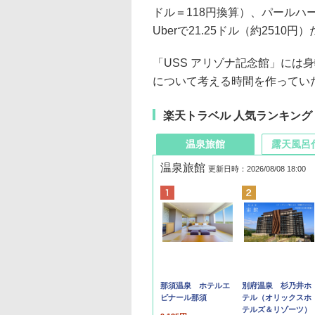
ドル＝118円換算）、パール
Uberで21.25ドル（約2510円
「USS アリゾナ記念館」には
について考える時間を作ってい
楽天トラベル 人気ランキング
温泉旅館
露天風呂
温泉旅館
更新日時：2026/08/08 18:00
那須温泉 ホテルエ
別府温泉 杉乃井ホ
ピナール那須
テル（オリックスホ
テルズ＆リゾーツ）