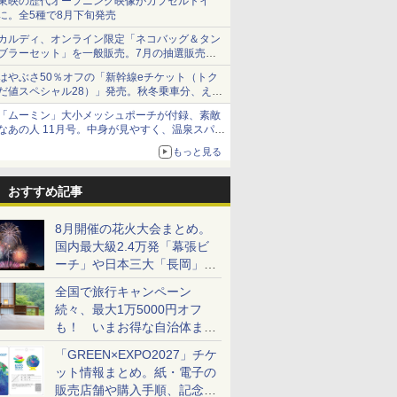
東映の歴代オープニング映像がカプセルトイ
に。全5種で8月下旬発売
カルディ、オンライン限定「ネコバッグ＆タン
ブラーセット」を一般販売。7月の抽選販売の
当選無効分
はやぶさ50％オフの「新幹線eチケット（トク
だ値スペシャル28）」発売。秋冬乗車分、えき
ねっと限定
「ムーミン」大小メッシュポーチが付録、素敵
なあの人 11月号。中身が見やすく、温泉スパに
も使える
もっと見る
おすすめ記事
8月開催の花火大会まとめ。
国内最大級2.4万発「幕張ビ
ーチ」や日本三大「長岡」な
ど大型イベント目白押し！
全国で旅行キャンペーン
続々、最大1万5000円オフ
も！ いまお得な自治体まと
め
「GREEN×EXPO2027」チケ
ット情報まとめ。紙・電子の
販売店舗や購入手順、記念チ