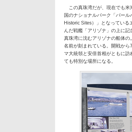
この真珠湾だが、現在でも米海
国のナショナルパーク「パールハー
Historic Sites）」と
んだ戦艦「アリゾナ」の上に記念館（U
真珠湾に沈むアリゾナの船体の
名前が刻まれている。開戦から75
マ大統領と安倍首相がともに訪
ても特別な場所になる。