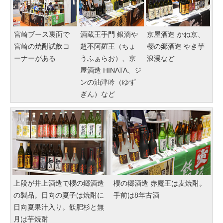
宮崎ブース裏面で
酒蔵王手門 銀滴や
京屋酒造 かね京、
宮崎の焼酎試飲コ
超不阿羅王（ちょ
櫻の郷酒造 やき芋
ーナーがある
うふぁらお）、京
浪漫など
屋酒造 HINATA、ジ
ンの油津吟（ゆず
ぎん）など
上段が井上酒造で櫻の郷酒造
櫻の郷酒造 赤魔王は麦焼酎。
の製品。日向の夏子は焼酎に
手前は8年古酒
日向夏果汁入り。飫肥杉と無
月は芋焼酎