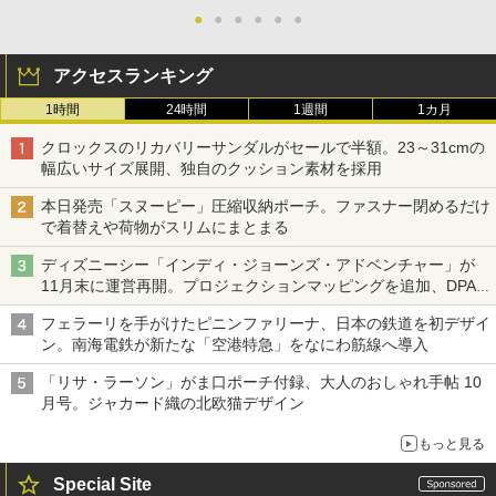
●
●
●
●
●
●
アクセスランキング
1時間
24時間
1週間
1カ月
クロックスのリカバリーサンダルがセールで半額。23～31cmの
幅広いサイズ展開、独自のクッション素材を採用
本日発売「スヌーピー」圧縮収納ポーチ。ファスナー閉めるだけ
で着替えや荷物がスリムにまとまる
ディズニーシー「インディ・ジョーンズ・アドベンチャー」が
11月末に運営再開。プロジェクションマッピングを追加、DPA
は1500円
フェラーリを手がけたピニンファリーナ、日本の鉄道を初デザイ
ン。南海電鉄が新たな「空港特急」をなにわ筋線へ導入
「リサ・ラーソン」がま口ポーチ付録、大人のおしゃれ手帖 10
月号。ジャカード織の北欧猫デザイン
もっと見る
Special Site