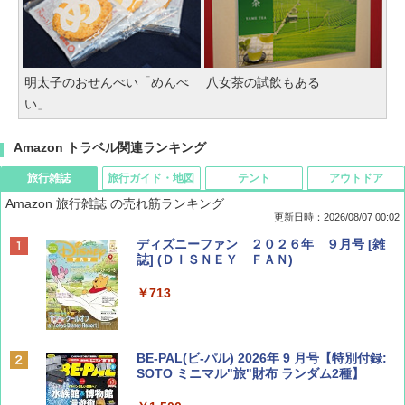
明太子のおせんべい「めんべ
八女茶の試飲もある
い」
Amazon トラベル関連ランキング
旅行雑誌
旅行ガイド・地図
テント
アウトドア
Amazon 旅行雑誌 の売れ筋ランキング
更新日時：2026/08/07 00:02
ディズニーファン ２０２６年 ９月号 [雑
誌] (ＤＩＳＮＥＹ ＦＡＮ)
￥713
BE-PAL(ビ-パル) 2026年 9 月号【特別付録:
SOTO ミニマル"旅"財布 ランダム2種】