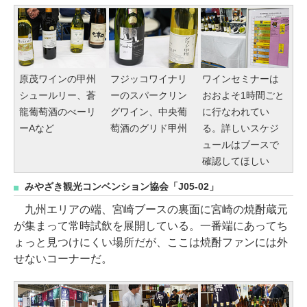
原茂ワインの甲州
フジッコワイナリ
ワインセミナーは
シュールリー、蒼
ーのスパークリン
おおよそ1時間ごと
龍葡萄酒のべーリ
グワイン、中央葡
に行なわれてい
ーAなど
萄酒のグリド甲州
る。詳しいスケジ
ュールはブースで
確認してほしい
みやざき観光コンベンション協会「J05-02」
九州エリアの端、宮崎ブースの裏面に宮崎の焼酎蔵元
が集まって常時試飲を展開している。一番端にあってち
ょっと見つけにくい場所だが、ここは焼酎ファンには外
せないコーナーだ。