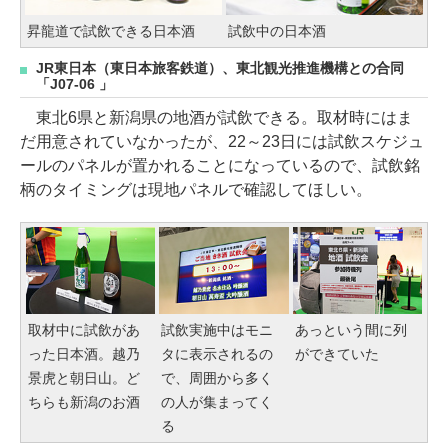
昇龍道で試飲できる日本酒
試飲中の日本酒
JR東日本（東日本旅客鉄道）、東北観光推進機構との合同
「J07-06 」
東北6県と新潟県の地酒が試飲できる。取材時にはま
だ用意されていなかったが、22～23日には試飲スケジュ
ールのパネルが置かれることになっているので、試飲銘
柄のタイミングは現地パネルで確認してほしい。
取材中に試飲があ
試飲実施中はモニ
あっという間に列
った日本酒。越乃
タに表示されるの
ができていた
景虎と朝日山。ど
で、周囲から多く
ちらも新潟のお酒
の人が集まってく
る