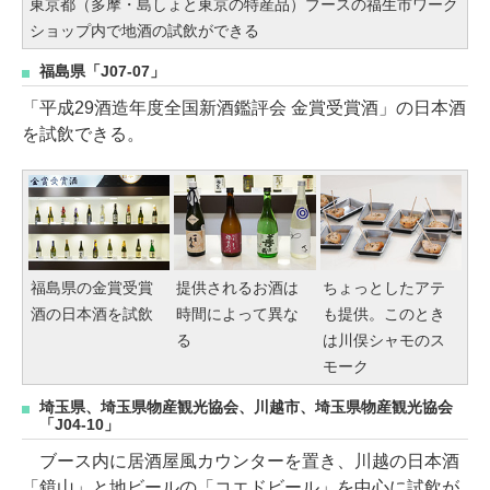
東京都（多摩・島しょと東京の特産品）ブースの福生市ワーク
ショップ内で地酒の試飲ができる
福島県「J07-07」
「平成29酒造年度全国新酒鑑評会 金賞受賞酒」の日本酒
を試飲できる。
福島県の金賞受賞
提供されるお酒は
ちょっとしたアテ
酒の日本酒を試飲
時間によって異な
も提供。このとき
る
は川俣シャモのス
モーク
埼玉県、埼玉県物産観光協会、川越市、埼玉県物産観光協会
「J04-10」
ブース内に居酒屋風カウンターを置き、川越の日本酒
「鏡山」と地ビールの「コエドビール」を中心に試飲が