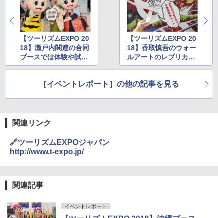
A26 地球の歩き方 チェコ ポーランド スロヴ
ァキア 2026～2027 地球の歩き方A ヨーロッ
￥5,999
熊撃退スプレー 熊よけスプレー 熊スプレー
パ
【日本企業販売】超強力クマ対策スプレー 30
0ml（連続噴射30秒）110ml（連続噴射15
【ツーリズムEXPO 20
【ツーリズムEXPO 20
￥2,277
[キャンパーズコレクション 山善] 傘みたいに
秒）射程5～10m 安全ロック搭載 携帯収納袋
18】瀬戸内関連の合同
18】香取慎吾のウォー
広げるだけ パッとサッとテント ブラックコ
付き ヒグマ・イノシシ対策 自治体・教育機
ブースでは体験や試食
ルアートのレプリカを
ーティング フルクローズ メッシュ 3-4人用
関の購入実績 登山・キャンプ・アウトドア・
が豊富に楽しめる
展示。香港ブースで超
簡単設置 ポップアップテント エクルベージ
防災用品 長期保存可能 緊急時用 日本国内発
新しい日本地理 地図・統計・移動から読み
ュ(BC仕様) PATC-150B(EB)
送
級芸術体験
解く (講談社現代新書)
［イベントレポート］の他の記事を見る
￥9,990
￥3,680
￥1,540
[キャンパーズコレクション 山善] 傘みたいに
着替えテント トイレテント 透けない【換気
関連リンク
広げるだけ パッとサッとテント キューブワ
通気窓付き】収納袋付き UVカット 防水 防災
イドプラス ブラックコーティング フルクロ
コンパクト iimono117 (ブルー)
🔗ツーリズムEXPOジャパン
ーズ メッシュ 5人用 簡単設置 ポップアップ
http://www.t-expo.jp/
テント PATCW-200B エクルベージュ
￥3,080
￥15,990
関連記事
イベントレポート