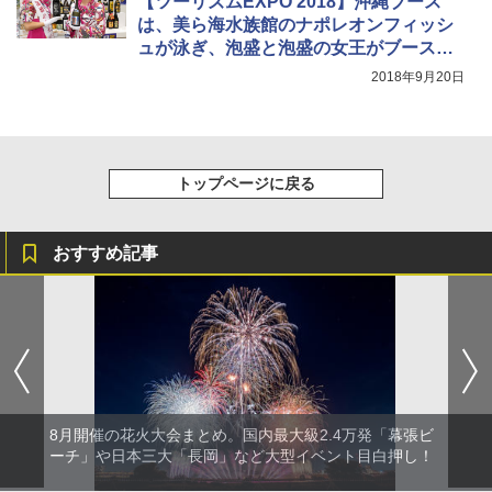
【ツーリズムEXPO 2018】沖縄ブース
は、美ら海水族館のナポレオンフィッシ
ュが泳ぎ、泡盛と泡盛の女王がブースを
彩る
2018年9月20日
トップページに戻る
おすすめ記事
8月開催の花火大会まとめ。国内最大級2.4万発「幕張ビ
ーチ」や日本三大「長岡」など大型イベント目白押し！