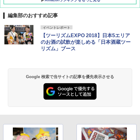
編集部のおすすめ記事
D40 地球の歩き方 チェンマイ タイ北部の魅
[キャンパーズコレクション 山善] ポップアッ
BUNDOK(バンドック)ソロ ドーム 1 EX BDK
イベントレポート
力的な町 2026～2027 地球の歩き方D アジア
プテント 傘みたいに広げて畳める パッとサ
-08EX カーキ ソロキャンプ ポリエステル フ
【ツーリズムEXPO 2018】日本5エリア
ッとサンシェード キューブ フルクローズ メ
レーム テント
ッシュ 簡単設置 ワンタッチテント キャンプ
のお酒の試飲が楽しめる「日本酒蔵ツー
￥2,079
&ハイキング カーキ PATC-150(KH)
￥14,800
リズム」ブース
￥6,831
A09 地球の歩き方 イタリア 2026～2027 地
GRANDOOR ステンレス保冷剤 2個セット 2
球の歩き方A ヨーロッパ
026リニューアル 急速冷凍 空間倍増 衛生的
PYKES PEAK (パイクスピーク) 着替えテン
コンパクト 保冷力長持ち
Google 検索で当サイトの記事を優先表示させる
ト プライバシー テント 【中が透けない】 1
￥2,479
人用 折りたたみ 防災グッズ 災害用トイレ ビ
￥2,980
ーチ ピクニック ポップアップテント 携帯 簡
易 トイレテント (ブラック)
地球の歩き方 スター・ウォーズ
DEWEL パラソル 大型 ビーチ アウトドアパ
￥4,980
ラソル ガーデン サイトシート付 折りたたみ
￥2,695
防水 UVカット 4段階高さ調整 軽量 収納袋付
き
ENDLESS BASE 《めざましテレビで紹介》
テント ワンタッチ RENEW 幅200 2-3人用 43
￥6,999
500002(88859)