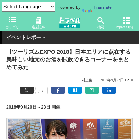
Powered by
Translate
トラベル Watch
イベント
ツーリズムEXPOジャパン
2018
カテゴリ
過去記事
検索
Impressサイト
イベントレポート
【ツーリズムEXPO 2018】日本エリアに点在する
美味しい地元のお酒を試飲できるコーナーをまと
めてみた
村上俊一
2018年9月22日 12:10
リスト
2018年9月20日～23日 開催