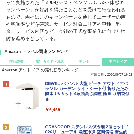
って実施された「メルセデス・ベンツ C-CLASS体感キ
ャンペーン」が好評を得たことなどを受けて行なわれる
もので、両社はこのキャンペーンを通じてユーザーの声
や稼働率などを確認。サービス対象エリアや車種、料
金、サービス内容など、今後の正式な事業化に向けた検
討を進めるとしている。
Amazon トラベル関連ランキング
旅行雑誌
旅行ガイド・地図
テント
アウトドア
Amazon アウトドア の売れ筋ランキング
更新日時：2026/08/07 18:02
ディズニーファン ２０２６年 ９月号 [雑
僕が見た未来【完全版】
[キャンパーズコレクション 山善] ポップアッ
DEWEL パラソル 大型 ビーチ アウトドアパ
誌] (ＤＩＳＮＥＹ ＦＡＮ)
プテント 傘みたいに広げて畳める パッとサ
ラソル ガーデン サイトシート付 折りたたみ
ッとサンシェード キューブ フルクローズ メ
防水 UVカット 4段階高さ調整 軽量 収納袋付
￥0
ッシュ 簡単設置 ワンタッチテント キャンプ
き
￥713
&ハイキング カーキ PATC-150(KH)
￥6,459
￥6,831
BE-PAL(ビ-パル) 2026年 9 月号【特別付録:
D40 地球の歩き方 チェンマイ タイ北部の魅
SOTO ミニマル"旅"財布 ランダム2種】
力的な町 2026～2027 地球の歩き方D アジア
GRANDOOR ステンレス保冷剤 2個セット 2
PYKES PEAK (パイクスピーク) 着替えテン
026リニューアル 急速冷凍 空間倍増 衛生的