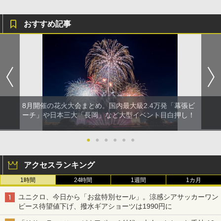
おすすめ記事
8月開催の花火大会まとめ。国内最大級2.4万発「幕張ビ
ーチ」や日本三大「長岡」など大型イベント目白押し！
●
●
●
●
●
●
アクセスランキング
1時間
24時間
1週間
1カ月
ユニクロ、今日から「お盆特別セール」。涼感シアサッカーワン
ピース待望値下げ、撥水ギアショーツは1990円に