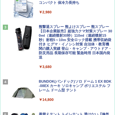
ト プライバシー テント 【中が透けない】 1
コンパクト 保冷力長持ち
￥1,500
￥2,079
人用 折りたたみ 防災グッズ 災害用トイレ ビ
ーチ ピクニック ポップアップテント 携帯 簡
￥2,980
易 トイレテント (グレー)
山と溪谷 2026年8月号「南アルプス大全」
A09 地球の歩き方 イタリア 2026～2027 地
￥4,980
球の歩き方A ヨーロッパ
熊撃退スプレー 熊よけスプレー 熊スプレー
￥1,540
【日本企業販売】超強力クマ対策スプレー 30
￥2,479
0ml（連続噴射30秒）110ml（連続噴射15
ENDLESS BASE 《めざましテレビで紹介》
秒）射程5～10m 安全ロック搭載 携帯収納袋
テント ワンタッチ RENEW 幅200 2-3人用 43
付き ヒグマ・イノシシ対策 自治体・教育機
500002(88859)
関の購入実績 登山・キャンプ・アウトドア・
防災用品 長期保存可能 緊急時用 日本国内発
Coyote No.89 特集 星野道夫 夢見る旅
地球の歩き方 スター・ウォーズ
送
￥5,999
￥1,540
￥2,695
￥3,680
[キャンパーズコレクション 山善] 傘みたいに
広げるだけ パッとサッとテント ブラックコ
ーティング フルクローズ メッシュ 3-4人用
BUNDOK(バンドック)ソロ ドーム 1 EX BDK
簡単設置 ポップアップテント エクルベージ
-08EX カーキ ソロキャンプ ポリエステル フ
AIRLINE（エアライン）2026年9月号【特
A26 地球の歩き方 チェコ ポーランド スロヴ
ュ(BC仕様) PATC-150B(EB)
レーム ドーム型 テント
集】ボーイング110周年を祝して！
ァキア 2026～2027 地球の歩き方A ヨーロッ
パ
￥9,990
￥14,800
￥1,760
￥2,277
[キャンパーズコレクション 山善] 傘みたいに
着替えテント トイレテント 透けない【換気