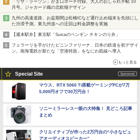
「リサ・ラーソン」がま口ポーチ付録、大人のおしゃれ手帖 10
月号。ジャカード織の北欧猫デザイン
九州の高速道路、お盆期間は松橋ICなど通行止め端末を先頭にし
た渋滞予測。東九州道への迂回は料金調整を実施
【週末駅弁】東京駅「Suicaのペンギン チキンのり弁」
フェラーリを手がけたピニンファリーナ、日本の鉄道を初デザイ
ン。南海電鉄が新たな「空港特急」をなにわ筋線へ導入
もっと見る
Special Site
マウス、RTX 5060 Ti搭載ゲーミングPCが7万
5,000円オフで30万円台！
ソニーミラーレス一眼の大特集！ 見どころ記事
まとめ
クリエイティブが作った2万円台の“小さなピュ
アオーディオスピーカー”