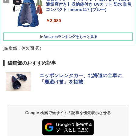
広げるだけ パッとサッとテント キューブワ
通気窓付き】収納袋付き UVカット 防水 防災
イド ブラックコーティング フルクローズ メ
コンパクト iimono117 (ブルー)
ッシュ 4人用 簡単設置 ポップアップテント P
ATCW-150B エクルベージュ
￥3,080
￥-
Amazonランキングをもっと見る
（編集部：佐久間 秀）
編集部のおすすめ記事
ニッポンレンタカー、北海道の全車に
「鹿避け笛」を搭載
Google 検索で当サイトの記事を優先表示させる