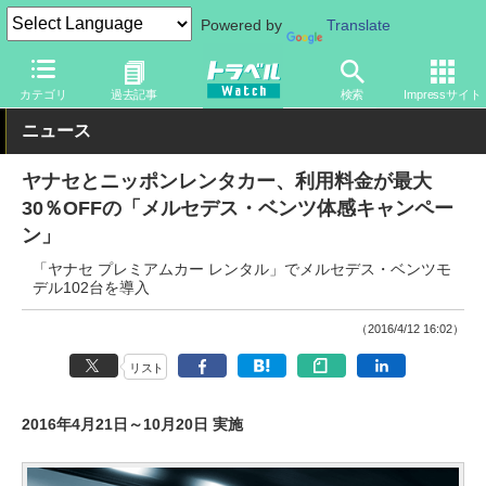
Powered by
Translate
トラベル Watch
旅の方法
クルマ旅
ドライブ
カテゴリ
過去記事
検索
Impressサイト
ニュース
ヤナセとニッポンレンタカー、利用料金が最大
30％OFFの「メルセデス・ベンツ体感キャンペー
ン」
「ヤナセ プレミアムカー レンタル」でメルセデス・ベンツモ
デル102台を導入
（2016/4/12 16:02）
リスト
2016年4月21日～10月20日 実施