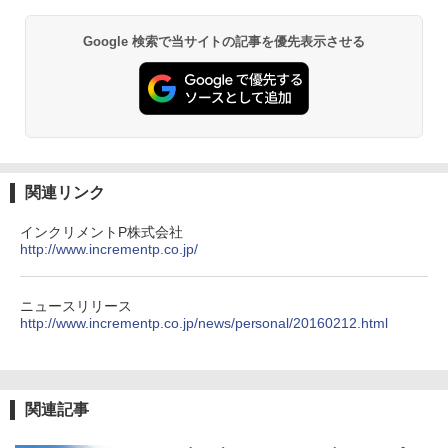
熊撃退スプレー 熊よけスプレー 熊スプレー
【日本企業販売】超強力クマ対策スプレー 30
Google 検索で当サイトの記事を優先表示させる
0ml（連続噴射30秒）110ml（連続噴射15
秒）射程5～10m 安全ロック搭載 携帯収納袋
付き ヒグマ・イノシシ対策 自治体・教育機
関の購入実績 登山・キャンプ・アウトドア・
防災用品 長期保存可能 緊急時用 日本国内発
送
￥3,680
関連リンク
GRANDOOR ステンレス保冷剤 2個セット 2
インクリメントP株式会社
026リニューアル 急速冷凍 空間倍増 衛生的
http://www.incrementp.co.jp/
コンパクト 保冷力長持ち
￥2,980
ニュースリリース
http://www.incrementp.co.jp/news/personal/20160212.html
ポインターライト 強力 小型 緑色/赤色/青紫色
USB充電式 高精度 超長距離照射 長時間使用
可能 安全ロック付き 高安全性 金属製耐久 コ
ンパクト多機能設計 持ち運び便利 アウトド
関連記事
ア/オフィス/教育現場/展示会用 緑