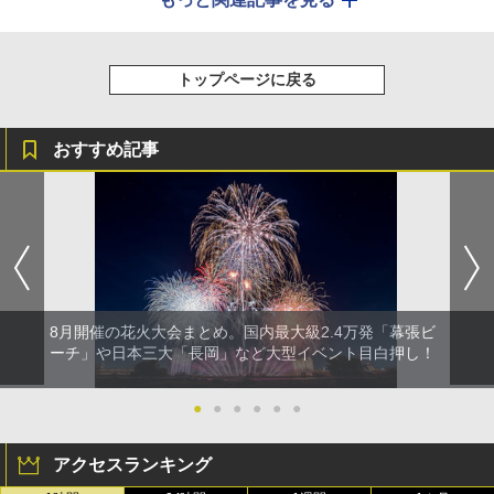
トップページに戻る
おすすめ記事
8月開催の花火大会まとめ。国内最大級2.4万発「幕張ビ
ーチ」や日本三大「長岡」など大型イベント目白押し！
●
●
●
●
●
●
アクセスランキング