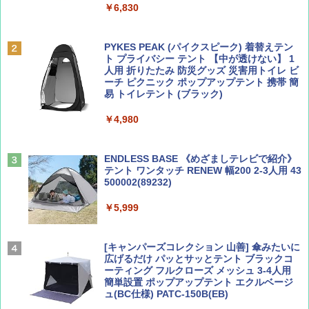
￥6,830
ディズニーファン ２０２６年 ９月号 [雑
地球の歩き方 スター・ウォーズ
誌] (ＤＩＳＮＥＹ ＦＡＮ)
PYKES PEAK (パイクスピーク) 着替えテン
￥2,695
ト プライバシー テント 【中が透けない】 1
￥713
人用 折りたたみ 防災グッズ 災害用トイレ ビ
ーチ ピクニック ポップアップテント 携帯 簡
易 トイレテント (ブラック)
山と溪谷 2026年8月号「南アルプス大全」
A09 地球の歩き方 イタリア 2026～2027 地
￥4,980
球の歩き方A ヨーロッパ
￥1,540
￥2,479
ENDLESS BASE 《めざましテレビで紹介》
テント ワンタッチ RENEW 幅200 2-3人用 43
500002(89232)
Coyote No.89 特集 星野道夫 夢見る旅
A26 地球の歩き方 チェコ ポーランド スロヴ
ァキア 2026～2027 地球の歩き方A ヨーロッ
￥5,999
パ
￥1,540
￥2,277
[キャンパーズコレクション 山善] 傘みたいに
広げるだけ パッとサッとテント ブラックコ
ーティング フルクローズ メッシュ 3-4人用
簡単設置 ポップアップテント エクルベージ
AIRLINE（エアライン）2026年9月号【特
新しい日本地理 地図・統計・移動から読み
ュ(BC仕様) PATC-150B(EB)
集】ボーイング110周年を祝して！
解く (講談社現代新書)