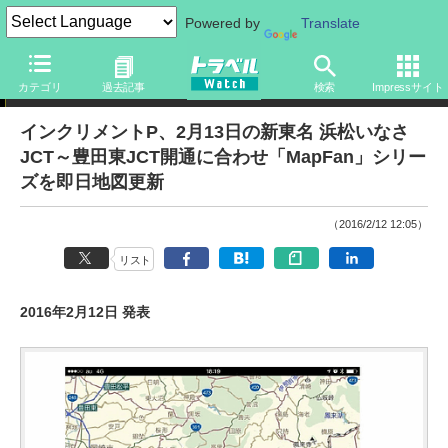
Powered by
Translate
ニュース
カテゴリ
過去記事
検索
Impressサイト
インクリメントP、2月13日の新東名 浜松いなさ
JCT～豊田東JCT開通に合わせ「MapFan」シリー
ズを即日地図更新
（2016/2/12 12:05）
リスト
2016年2月12日 発表