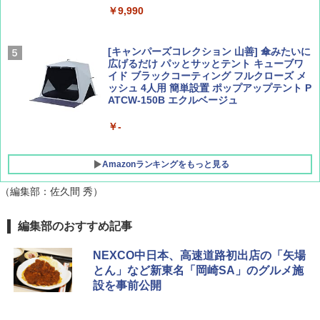
￥9,990
￥1,760
￥1,540
[キャンパーズコレクション 山善] 傘みたいに
広げるだけ パッとサッとテント キューブワ
イド ブラックコーティング フルクローズ メ
ッシュ 4人用 簡単設置 ポップアップテント P
ATCW-150B エクルベージュ
￥-
Amazonランキングをもっと見る
（編集部：佐久間 秀）
DEWEL パラソル 大型 ビーチ アウトドアパ
編集部のおすすめ記事
ラソル ガーデン サイトシート付 折りたたみ
防水 UVカット 4段階高さ調整 軽量 収納袋付
NEXCO中日本、高速道路初出店の「矢場
き
とん」など新東名「岡崎SA」のグルメ施
設を事前公開
￥6,459