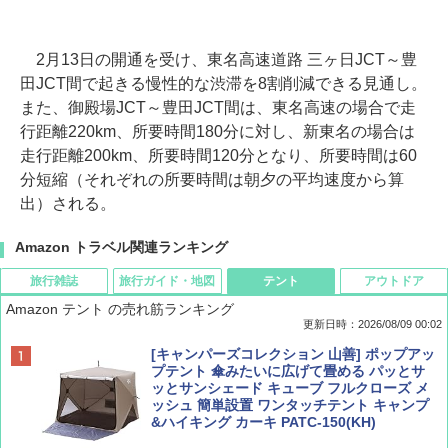
2月13日の開通を受け、東名高速道路 三ヶ日JCT～豊
田JCT間で起きる慢性的な渋滞を8割削減できる見通し。
また、御殿場JCT～豊田JCT間は、東名高速の場合で走
行距離220km、所要時間180分に対し、新東名の場合は
走行距離200km、所要時間120分となり、所要時間は60
分短縮（それぞれの所要時間は朝夕の平均速度から算
出）される。
Amazon トラベル関連ランキング
旅行雑誌
旅行ガイド・地図
テント
アウトドア
Amazon テント の売れ筋ランキング
更新日時：2026/08/09 00:02
BE-PAL(ビ-パル) 2026年 9 月号【特別付録:
D40 地球の歩き方 チェンマイ タイ北部の魅
[キャンパーズコレクション 山善] ポップアッ
SOTO ミニマル"旅"財布 ランダム2種】
力的な町 2026～2027 地球の歩き方D アジア
プテント 傘みたいに広げて畳める パッとサ
ッとサンシェード キューブ フルクローズ メ
ッシュ 簡単設置 ワンタッチテント キャンプ
￥1,500
￥2,079
&ハイキング カーキ PATC-150(KH)