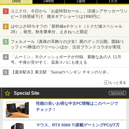
1時間
24時間
1週間
1カ月
ユニクロ、今日から「お盆特別セール」。涼感シアサッカーワン
ピース待望値下げ、撥水ギアショーツは1990円に
はやぶさ50％オフの「新幹線eチケット（トクだ値スペシャル
28）」発売。秋冬乗車分、えきねっと限定
フェルメール《真珠の耳飾りの少女》展のグッズ公開。図録/ミ
ッフィー/葬送のフリーレンほか、注目ブランドコラボが実現
「ムーミン」大小メッシュポーチが付録、素敵なあの人 11月
号。中身が見やすく、温泉スパにも使える
【週末駅弁】東京駅「Suicaのペンギン チキンのり弁」
もっと見る
Special Site
性能の良いお得な中古PC情報はこのページで
チェック！
マウス、RTX 5060 Ti搭載ゲーミングPCが7万