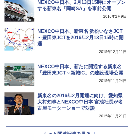
￥1,180
NEXCO中日本、2月13日15時にオープン
する新東名「岡崎SA」を事前公開
2016年2月9日
電動エアーポンプ SUP用 20PSI 電動ポンプ
ゴムボート 空気入れ 空気抜き 自動停止 過熱
保護 日光可読lcd 7種類ノズル付き
NEXCO中日本、新東名 浜松いなさJCT
～豊田東JCTを2016年2月13日15時に開
￥7,884
通
2015年12月11日
NEXCO中日本、新たに開通する新東名
「豊田東JCT～新城IC」の建設現場公開
2015年11月24日
新東名の2016年2月開通に向け、愛知県
大村知事とNEXCO中日本 宮池社長が名
古屋モーターショーで対談
2015年11月21日
もっと関連記事を見る