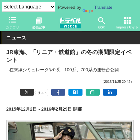
Powered by
Translate
トラベル Watch
企業・政府・官庁
鉄道
JR
カテゴリ
過去記事
検索
Impressサイト
ニュース
JR東海、「リニア・鉄道館」の冬の期間限定イベ
ント
在来線シミュレータや0系、100系、700系の運転台公開
（2015/11/25 20:42）
リスト
2015年12月2日～2016年2月29日 開催