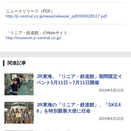
パ
￥3,680
ニュースリリース（PDF）
￥2,277
[キャンパーズコレクション 山善] 傘みたいに
http://jr-central.co.jp/news/release/_pdf/000028517.pdf
広げるだけ パッとサッとテント ブラックコ
DEWEL パラソル 大型 ビーチ アウトドアパ
ーティング フルクローズ メッシュ 3-4人用
ラソル ガーデン サイトシート付 折りたたみ
簡単設置 ポップアップテント エクルベージ
防水 UVカット 4段階高さ調整 軽量 収納袋付
A09 地球の歩き方 イタリア 2026～2027 地
「リニア・鉄道館」のWebサイト
ュ(BC仕様) PATC-150B(EB)
き
球の歩き方A ヨーロッパ
http://museum.jr-central.co.jp/
￥9,990
￥6,459
￥2,479
[キャンパーズコレクション 山善] 傘みたいに
着替えテント トイレテント 透けない【換気
関連記事
広げるだけ パッとサッとテント キューブワ
通気窓付き】収納袋付き UVカット 防水 防災
イド ブラックコーティング フルクローズ メ
コンパクト iimono117 (ブルー)
ッシュ 4人用 簡単設置 ポップアップテント P
JR東海、「リニア・鉄道館」期間限定イ
ATCW-150B エクルベージュ
￥3,080
ベント5月11日～7月11日開催
2016年5月11日
￥-
JR東海の「リニア・鉄道館」、「SKE4
8」を特別親善大使に任命
2015年4月22日