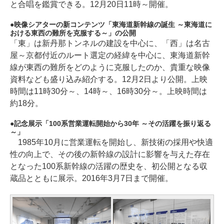
と合唱を鑑賞できる。12月20日11時～開催。
映像シアターの新コンテンツ「東海道新幹線の誕生 ～東海道に
おける東西の難所を克服する～」の公開
「東」は新丹那トンネルの建設を中心に、「西」は名古
屋～京都付近のルート選定の経緯を中心に、東海道新幹
線が東西の難所をどのように克服したのか、貴重な映像
資料なども盛り込み紹介する。12月2日より公開。上映
時間は11時30分～、14時～、16時30分～。上映時間は
約18分。
記念展示「100系営業運転開始から30年 ～その活躍を振り返る
～」
1985年10月に営業運転を開始し、新技術の採用や快適
性の向上で、その後の新幹線の設計に影響を与えた存在
となった100系新幹線の活躍の歴史を、初公開となる収
蔵品とともに展示。2016年3月7日まで開催。