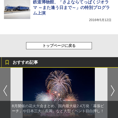
鉄道博物館、「さよならてっぱくジオラ
マ ～また逢う日まで～」の特別プログラ
ム上演
2016年5月12日
トップページに戻る
おすすめ記事
8月開催の花火大会まとめ。国内最大級2.4万発「幕張ビ
ーチ」や日本三大「長岡」など大型イベント目白押し！