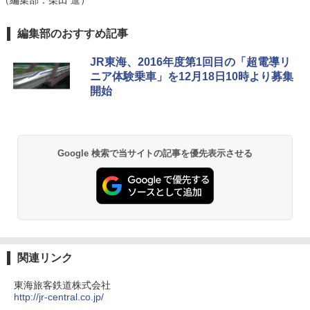
D40 地球の歩き方 チェンマイ タイ北部の魅
[キャンパーズコレクション 山善] ポップアッ
GRANDOOR ステンレス保冷剤 2個セット 2
編集部のおすすめ記事
力的な町 2026～2027 地球の歩き方D アジア
プテント 傘みたいに広げて畳める パッとサ
026リニューアル 急速冷凍 空間倍増 衛生的
ッとサンシェード キューブ フルクローズ メ
コンパクト 保冷力長持ち
JR東海、2016年度第1回目の「超電導リ
ッシュ 簡単設置 ワンタッチテント キャンプ
￥2,079
ニア体験乗車」を12月18日10時より募集
&ハイキング カーキ PATC-150(KH)
￥2,980
開始
￥6,831
地球の歩き方 スター・ウォーズ
BUNDOK(バンドック)ソロ ドーム 1 EX BDK
-08EX カーキ ソロキャンプ ポリエステル フ
PYKES PEAK (パイクスピーク) 着替えテン
レーム ドーム型 テント
￥2,695
Google 検索で当サイトの記事を優先表示させる
ト プライバシー テント 【中が透けない】 1
人用 折りたたみ 防災グッズ 災害用トイレ ビ
￥14,800
ーチ ピクニック ポップアップテント 携帯 簡
易 トイレテント (ブラック)
僕が見た未来【完全版】
熊撃退スプレー 熊よけスプレー 熊スプレー
￥4,980
【日本企業販売】超強力クマ対策スプレー 30
￥0
0ml（連続噴射30秒）110ml（連続噴射15
秒）射程5～10m 安全ロック搭載 携帯収納袋
ENDLESS BASE 《めざましテレビで紹介》
付き ヒグマ・イノシシ対策 自治体・教育機
関連リンク
テント ワンタッチ RENEW 幅200 2-3人用 43
関の購入実績 登山・キャンプ・アウトドア・
500002(88859)
防災用品 長期保存可能 緊急時用 日本国内発
東海旅客鉄道株式会社
送
A26 地球の歩き方 チェコ ポーランド スロヴ
http://jr-central.co.jp/
ァキア 2026～2027 地球の歩き方A ヨーロッ
￥5,999