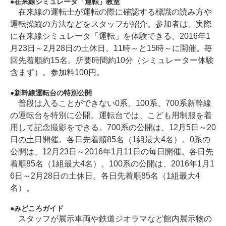
在来線シミュレータ「運転」教室
在来線の運転士が運転の際に確認する標識の読み方や
運転操縦の方法などをスタッフが紹介。参加者は、実際
に在来線シミュレータ「運転」を体験できる。2016年1
月23日～2月28日の土休日、11時～と15時～に開催。毎
回先着順約15名。所要時間約10分（シミュレーター体験
含まず）。参加料100円。
新幹線運転台の特別公開
普段は入ることができない0系、100系、700系新幹線
の運転台を特別に公開。運転台では、こども用制服を着
用して記念撮影をできる。700系の公開は、12月5日～20
日の土日開催。各日先着順85名（1組最大4名）。0系の
公開は、12月23日～2016年1月11日の毎日開催。各日先
着順85名（1組最大4名）。100系の公開は、2016年1月1
6日～2月28日の土休日。各日先着順85名（1組最大4
名）。
みどころガイド
スタッフが展示車両や鉄道ジオラマなど館内展示物の