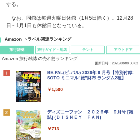
する。
なお、同館は毎週火曜日休館（1月5日除く）。12月28
日～1月1日も休館日となっている。
Amazon トラベル関連ランキング
旅行雑誌
旅行ガイド・地図
テント
アウトドア
Amazon 旅行雑誌 の売れ筋ランキング
更新日時：2026/08/08 00:02
BE-PAL(ビ-パル) 2026年 9 月号【特別付録:
SOTO ミニマル"旅"財布 ランダム2種】
￥1,500
ディズニーファン ２０２６年 ９月号 [雑
誌] (ＤＩＳＮＥＹ ＦＡＮ)
￥713