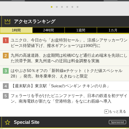
●
●
●
●
●
●
アクセスランキング
1時間
24時間
1週間
1カ月
ユニクロ、今日から「お盆特別セール」。涼感シアサッカーワン
ピース待望値下げ、撥水ギアショーツは1990円に
九州の高速道路、お盆期間は松橋ICなど通行止め端末を先頭にし
た渋滞予測。東九州道への迂回は料金調整を実施
はやぶさ50％オフの「新幹線eチケット（トクだ値スペシャル
28）」発売。秋冬乗車分、えきねっと限定
【週末駅弁】東京駅「Suicaのペンギン チキンのり弁」
フェラーリを手がけたピニンファリーナ、日本の鉄道を初デザイ
ン。南海電鉄が新たな「空港特急」をなにわ筋線へ導入
もっと見る
Special Site